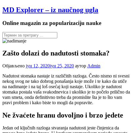
Настави
MD Explorer – iz naučnog ugla
на
садржај
Online magazin za popularizaciju nauke
Zašto dolazi do nadutosti stomaka?
Објављено
јун 12, 2020
јун 25, 2020
аутор
Admin
Nadutost stomaka nastaje iz različitih razloga. Često nismo ni svesni
nekog svog ne tako dobrog ponašanja koje može i te kako da utiče
na nadimanje i na taj loš osećaj koji nastaje. Ukoliko je nadutost
stomaka postala vaša svakodnevica i ukoliko je to počelo prilično da
vam smeta, onda definitivno treba da promislite šta je to što vam
pravi problem i kako biste to mogli da popravite.
Ne žvaćete hranu dovoljno i brzo jedete
Jedan od ključnih razloga stvaranja nadutosti jeste činjenica da