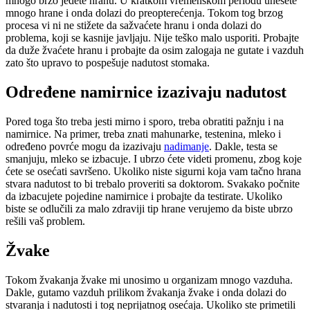
mnogo brzo jedete hranu. U kratkom vremenskom periodu unesete
mnogo hrane i onda dolazi do preopterećenja. Tokom tog brzog
procesa vi ni ne stižete da sažvaćete hranu i onda dolazi do
problema, koji se kasnije javljaju. Nije teško malo usporiti. Probajte
da duže žvaćete hranu i probajte da osim zalogaja ne gutate i vazduh
zato što upravo to pospešuje nadutost stomaka.
Određene namirnice izazivaju nadutost
Pored toga što treba jesti mirno i sporo, treba obratiti pažnju i na
namirnice. Na primer, treba znati mahunarke, testenina, mleko i
određeno povrće mogu da izazivaju
nadimanje
. Dakle, testa se
smanjuju, mleko se izbacuje. I ubrzo ćete videti promenu, zbog koje
ćete se osećati savršeno. Ukoliko niste sigurni koja vam tačno hrana
stvara nadutost to bi trebalo proveriti sa doktorom. Svakako počnite
da izbacujete pojedine namirnice i probajte da testirate. Ukoliko
biste se odlučili za malo zdraviji tip hrane verujemo da biste ubrzo
rešili vaš problem.
Žvake
Tokom žvakanja žvake mi unosimo u organizam mnogo vazduha.
Dakle, gutamo vazduh prilikom žvakanja žvake i onda dolazi do
stvaranja i nadutosti i tog neprijatnog osećaja. Ukoliko ste primetili