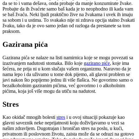
da se to i vama dešava, onda probaje da manje konzumirate žvake.
Probajte da ih žvaćete samo baš kada je to neophodno ili kada vam
se baš žvaću. Neki ljudi praktično žive na žvakama i uvek ih imaju
sa sobom i u ustima. To svakako nije ni zdrava opcija stalno žvakati
žvaku, tako da je ovo samo jedan od razloga da prestanete sa tom
praksom.
Gazirana pića
Gazirana pića se nalaze na listi namirnica koje se mogu povezati sa
izazivanjem nadutosti stomaka. Bilo koje
gazirano piće
, koje ima
šećera, ne prija ni u kom slučaju vašem organizmu. Naravno da je
nama lepo i da uživamo u tome dok pijemo, ali glavni problem se
javi nakon što popijemo jednu ili više flašica. Ne govorimo samo o
bezalkoholnim gaziranim pićima, već govorimo i o alkoholnim
pićima, koja još više mogu da utiču na nadutost.
Stres
Kao okidač mnogih bolesti
stres
i u ovoj situaciji pokazuje kao
glavni saveznik neke neprijatnosti koju doživljavamo u vezi sa
našim zdravljem. Dugotrajan i hroničan stres na poslu, u kući,
privatnom ili poslovnom životu, zaista može da se odrazi na gotovo