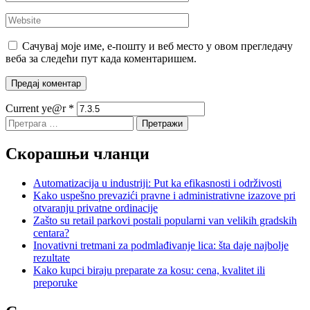
Сачувај моје име, е-пошту и веб место у овом прегледачу
веба за следећи пут када коментаришем.
Current ye@r
*
Претрага
за:
Скорашњи чланци
Automatizacija u industriji: Put ka efikasnosti i održivosti
Kako uspešno prevazići pravne i administrativne izazove pri
otvaranju privatne ordinacije
Zašto su retail parkovi postali popularni van velikih gradskih
centara?
Inovativni tretmani za podmlađivanje lica: šta daje najbolje
rezultate
Kako kupci biraju preparate za kosu: cena, kvalitet ili
preporuke