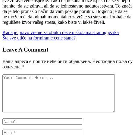
sve zdravstvene aspekte. Tako da nekada može ispasti da se vi lepo
hranite, da ste zdravi, ali da se jednostavno nadutost stvara. To znači
da je telo pronašlo način da vam pošalje poruku. I logično je da se
ne može reći da odmah momentalno završite sa stresom. Probajte da
regulišete izvor vašeg stresa, kako biste vi lakše živeli.
Управљање
Kada je pravo vreme za obuku dece u školama stranog jezika
Šta sve utiče na formiranje cene stana?
објавама
Leave A Comment
Ваша адреса е-поште неће бити објављена.
Неопходна поља су
означена
*