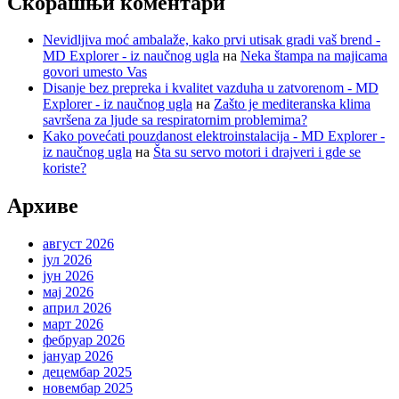
Скорашњи коментари
Nevidljiva moć ambalaže, kako prvi utisak gradi vaš brend -
MD Explorer - iz naučnog ugla
на
Neka štampa na majicama
govori umesto Vas
Disanje bez prepreka i kvalitet vazduha u zatvorenom - MD
Explorer - iz naučnog ugla
на
Zašto je mediteranska klima
savršena za ljude sa respiratornim problemima?
Kako povećati pouzdanost elektroinstalacija - MD Explorer -
iz naučnog ugla
на
Šta su servo motori i drajveri i gde se
koriste?
Архиве
август 2026
јул 2026
јун 2026
мај 2026
април 2026
март 2026
фебруар 2026
јануар 2026
децембар 2025
новембар 2025