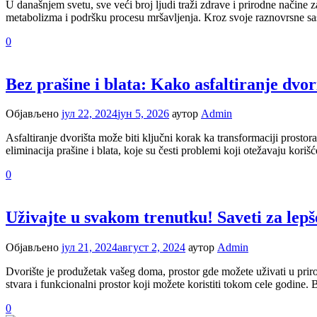
U današnjem svetu, sve veći broj ljudi traži zdrave i prirodne načine 
metabolizma i podršku procesu mršavljenja. Kroz svoje raznovrsne sas
0
Bez prašine i blata: Kako asfaltiranje dvor
Објављено
јул 22, 2024
јун 5, 2026
аутор
Admin
Asfaltiranje dvorišta može biti ključni korak ka transformaciji prostora
eliminacija prašine i blata, koje su česti problemi koji otežavaju kori
0
Uživajte u svakom trenutku! Saveti za lepše
Објављено
јул 21, 2024
август 2, 2024
аутор
Admin
Dvorište je produžetak vašeg doma, prostor gde možete uživati u priro
stvara i funkcionalni prostor koji možete koristiti tokom cele godine.
0