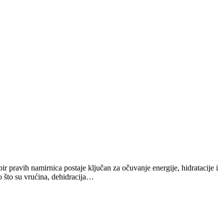
r pravih namirnica postaje ključan za očuvanje energije, hidratacije i
 što su vrućina, dehidracija…