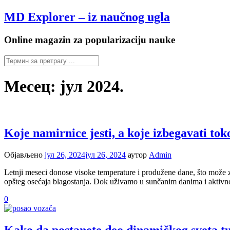
Настави
MD Explorer – iz naučnog ugla
на
садржај
Online magazin za popularizaciju nauke
Месец:
јул 2024.
Koje namirnice jesti, a koje izbegavati to
Објављено
јул 26, 2024
јул 26, 2024
аутор
Admin
Letnji meseci donose visoke temperature i produžene dane, što može zn
opšteg osećaja blagostanja. Dok uživamo u sunčanim danima i aktivno
0