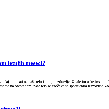
kom letnjih meseci?
ačajno uticati na naše telo i ukupno zdravlje. U takvim uslovima, odabi
stima na otvorenom, naše telo se suočava sa specifičnim izazovima kao