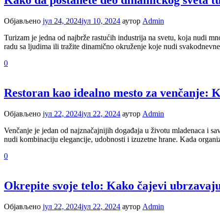
Kako da postanete deo dinamičkog sveta t
Објављено
јул 24, 2024
јул 10, 2024
аутор
Admin
Turizam je jedna od najbrže rastućih industrija na svetu, koja nudi mnoš
radu sa ljudima ili tražite dinamično okruženje koje nudi svakodnevne 
0
Restoran kao idealno mesto za venčanje: 
Објављено
јул 22, 2024
јул 22, 2024
аутор
Admin
Venčanje je jedan od najznačajnijih događaja u životu mladenaca i sav
nudi kombinaciju elegancije, udobnosti i izuzetne hrane. Kada organizu
0
Okrepite svoje telo: Kako čajevi ubrzavaj
Објављено
јул 22, 2024
јул 22, 2024
аутор
Admin