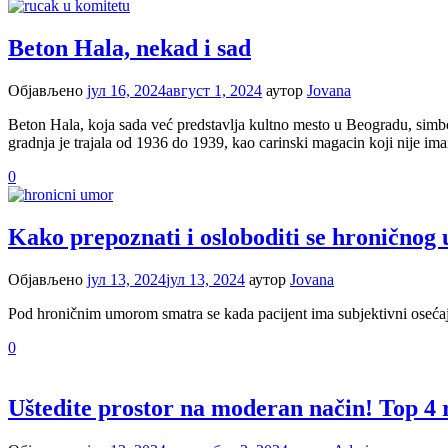
Beton Hala, nekad i sad
Објављено
јул 16, 2024
август 1, 2024
аутор
Jovana
Beton Hala, koja sada već predstavlja kultno mesto u Beogradu, simb
gradnja je trajala od 1936 do 1939, kao carinski magacin koji nije i
0
Kako prepoznati i osloboditi se hroničnog
Објављено
јул 13, 2024
јул 13, 2024
аутор
Jovana
Pod hroničnim umorom smatra se kada pacijent ima subjektivni osećaj
0
Uštedite prostor na moderan način! Top 4 