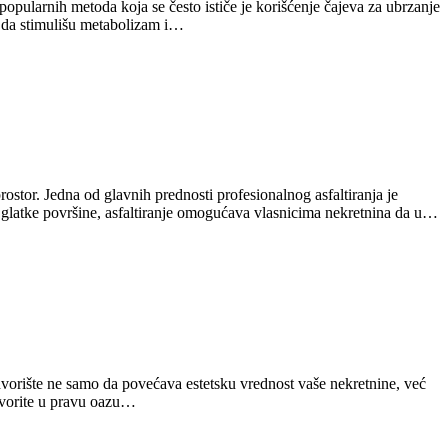
popularnih metoda koja se često ističe je korišćenje čajeva za ubrzanje
i da stimulišu metabolizam i…
prostor. Jedna od glavnih prednosti profesionalnog asfaltiranja je
e i glatke površine, asfaltiranje omogućava vlasnicima nekretnina da u…
 dvorište ne samo da povećava estetsku vrednost vaše nekretnine, već
etvorite u pravu oazu…