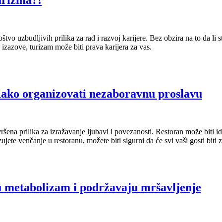
urizma?!
tvo uzbudljivih prilika za rad i razvoj karijere. Bez obzira na to da li 
izazove, turizam može biti prava karijera za vas.
Kako organizovati nezaboravnu proslavu
ršena prilika za izražavanje ljubavi i povezanosti. Restoran može biti 
jete venčanje u restoranu, možete biti sigurni da će svi vaši gosti biti
u metabolizam i podržavaju mršavljenje