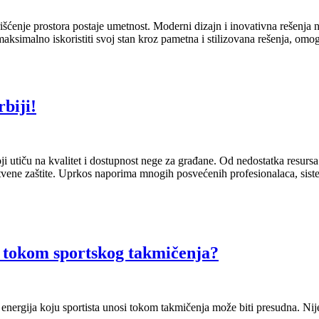
šćenje prostora postaje umetnost. Moderni dizajn i inovativna rešenja 
aksimalno iskoristiti svoj stan kroz pametna i stilizovana rešenja, o
biji!
utiču na kvalitet i dostupnost nege za građane. Od nedostatka resursa i
tvene zaštite. Uprkos naporima mnogih posvećenih profesionalaca, siste
u tokom sportskog takmičenja?
energija koju sportista unosi tokom takmičenja može biti presudna. Nije 