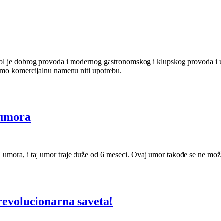
ol je dobrog provoda i modernog gastronomskog i klupskog provoda i uži
mamo komercijalnu namenu niti upotrebu.
 umora
 umora, i taj umor traje duže od 6 meseci. Ovaj umor takođe se ne mož
revolucionarna saveta!