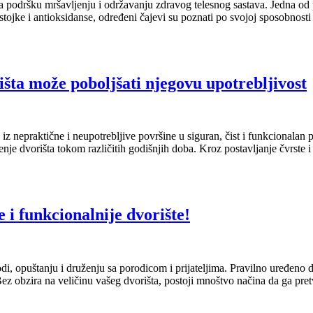
za podršku mršavljenju i održavanju zdravog telesnog sastava. Jedna od 
tojke i antioksidanse, određeni čajevi su poznati po svojoj sposobnost
išta može poboljšati njegovu upotrebljivost
 iz nepraktične i neupotrebljive površine u siguran, čist i funkcionalan 
šćenje dvorišta tokom različitih godišnjih doba. Kroz postavljanje čvrst
 i funkcionalnije dvorište!
di, opuštanju i druženju sa porodicom i prijateljima. Pravilno uređeno
 Bez obzira na veličinu vašeg dvorišta, postoji mnoštvo načina da ga pr