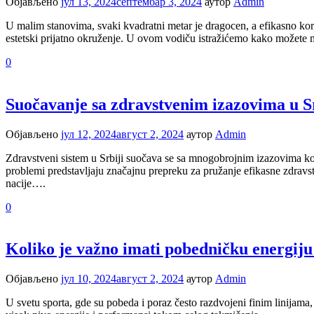
Објављено
јул 13, 2024
септембар 3, 2024
аутор
Admin
U malim stanovima, svaki kvadratni metar je dragocen, a efikasno kori
estetski prijatno okruženje. U ovom vodiču istražićemo kako možete m
0
Suočavanje sa zdravstvenim izazovima u Sr
Објављено
јул 12, 2024
август 2, 2024
аутор
Admin
Zdravstveni sistem u Srbiji suočava se sa mnogobrojnim izazovima koji 
problemi predstavljaju značajnu prepreku za pružanje efikasne zdravs
nacije….
0
Koliko je važno imati pobedničku energij
Објављено
јул 10, 2024
август 2, 2024
аутор
Admin
U svetu sporta, gde su pobeda i poraz često razdvojeni finim linijama, 