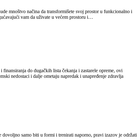
nude mnoštvo načina da transformišete svoj prostor u funkcionalno i
mogućavajući vam da uživate u većem prostoru i…
 finansiranja do dugačkih lista čekanja i zastarele opreme, ovi
mski nedostaci i dalje ometaju napredak i unapređenje zdravlja
dovoljno samo biti u formi i trenirati naporno, pravi izazov je održati