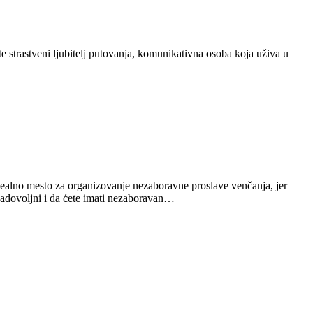
ste strastveni ljubitelj putovanja, komunikativna osoba koja uživa u
idealno mesto za organizovanje nezaboravne proslave venčanja, jer
 zadovoljni i da ćete imati nezaboravan…