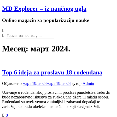
Настави
MD Explorer – iz naučnog ugla
на
садржај
Online magazin za popularizaciju nauke
Месец:
март 2024.
Top 6 ideja za proslavu 18 rođendana
Објављено
март 19, 2024
март 19, 2024
аутор
Admin
Uživanje u rođendanskoj proslavi ili proslavi punoletstva treba da
bude nezaboravno iskustvo za svakog tinejdžera ili mladu osobu.
Rođendani su uvek veoma zanimljivi i zabavani događaji te
zaslužuju da budu obeleženi na način na koji slavljenik želi.
0