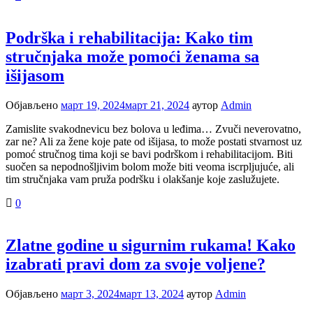
Podrška i rehabilitacija: Kako tim
stručnjaka može pomoći ženama sa
išijasom
Објављено
март 19, 2024
март 21, 2024
аутор
Admin
Zamislite svakodnevicu bez bolova u leđima… Zvuči neverovatno,
zar ne? Ali za žene koje pate od išijasa, to može postati stvarnost uz
pomoć stručnog tima koji se bavi podrškom i rehabilitacijom. Biti
suočen sa nepodnošljivim bolom može biti veoma iscrpljujuće, ali
tim stručnjaka vam pruža podršku i olakšanje koje zaslužujete.
0
Zlatne godine u sigurnim rukama! Kako
izabrati pravi dom za svoje voljene?
Објављено
март 3, 2024
март 13, 2024
аутор
Admin