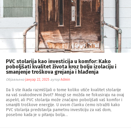
PVC stolarija kao investicija u komfor: Kako
poboljšati kvalitet života kroz bolju izolaciju i
smanjenje troškova grejanja i hlađenja
Објављено
јануар 22, 2025
аутор
Admin
Da li ste ikada razmišljali o tome koliko utiče kvalitet stolarije
na vaš svakodnevni život? Mnogi se možda ne fokusiraju na ovaj
aspekt, ali PVC stolarija može značajno poboljšati vaš komfor i
smanjiti troškove energije. U ovom članku ćemo istražiti kako
PVC stolarija predstavlja pametnu investiciju za vaš dom,
posebno kada je u pitanju bolja…