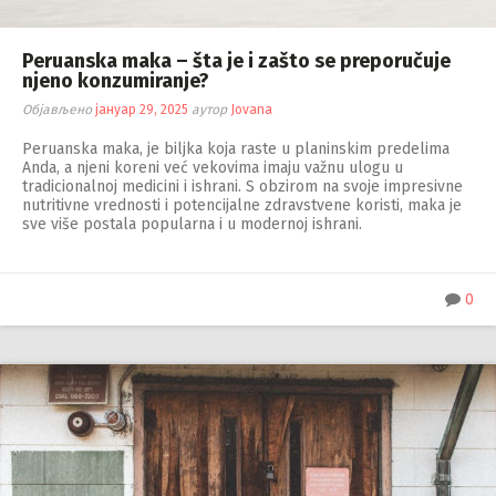
Peruanska maka – šta je i zašto se preporučuje
njeno konzumiranje?
Објављено
јануар 29, 2025
аутор
Jovana
Peruanska maka, je biljka koja raste u planinskim predelima
Anda, a njeni koreni već vekovima imaju važnu ulogu u
tradicionalnoj medicini i ishrani. S obzirom na svoje impresivne
nutritivne vrednosti i potencijalne zdravstvene koristi, maka je
sve više postala popularna i u modernoj ishrani.
0