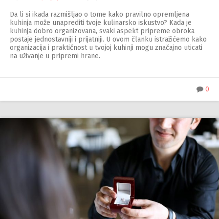
Da li si ikada razmišljao o tome kako pravilno opremljena
kuhinja može unaprediti tvoje kulinarsko iskustvo? Kada je
kuhinja dobro organizovana, svaki aspekt pripreme obroka
postaje jednostavniji i prijatniji. U ovom članku istražićemo kako
organizacija i praktičnost u tvojoj kuhinji mogu značajno uticati
na uživanje u pripremi hrane.
0