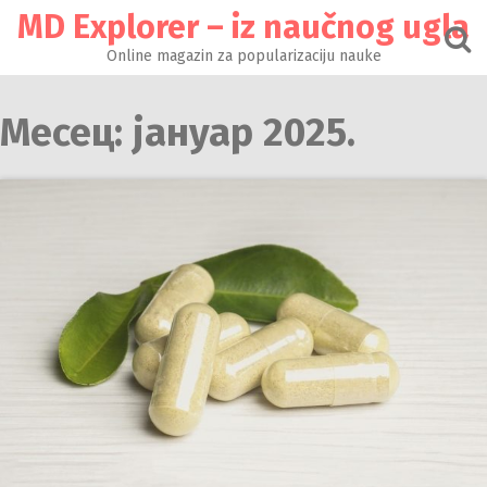
Настави
MD Explorer – iz naučnog ugla
на
садржај
Online magazin za popularizaciju nauke
Месец:
јануар 2025.