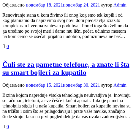
Објављено
новембар 18, 2021
новембар 24, 2021
аутор
Admin
Renoviranje stana u kom živimo ili onog kog smo tek kupili i od
kog planiramo da napravimo svoj novi dom predstavlja izrazito
komplekasan i veoma zahtevan poduhvat. Pored toga što želimo da
ga uredimo po svojoj meri i damo mu lični pečat, učinimo mestom
na kom ćemo se osećati prijatno i udobno, podrazumeva ne baš…
0
Čuli ste za pametne telefone, a znate li šta
su smart bojleri za kupatilo
Објављено
новембар 15, 2021
новембар 30, 2021
аутор
Admin
Brzina kojom napreduje visoka tehnologija neuhvatljiva je. Inoviraju
se računari, telefoni, a sve češće i kućni aparati. Tako je pametna
tehnolgija stigla i u naša kupatila. Smart bojleri za kupatilo novina su
na tržištu i osim što se prilagođavaju i prate vaše navike, značajno
štede struju. Iako na prvi pogled deluje da vas ovako zadovoljstvo…
0