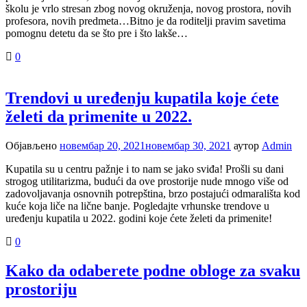
školu je vrlo stresan zbog novog okruženja, novog prostora, novih
profesora, novih predmeta…Bitno je da roditelji pravim savetima
pomognu detetu da se što pre i što lakše…
0
Trendovi u uređenju kupatila koje ćete
želeti da primenite u 2022.
Објављено
новембар 20, 2021
новембар 30, 2021
аутор
Admin
Kupatila su u centru pažnje i to nam se jako sviđa! Prošli su dani
strogog utilitarizma, budući da ove prostorije nude mnogo više od
zadovoljavanja osnovnih potrepština, brzo postajući odmarališta kod
kuće koja liče na lične banje. Pogledajte vrhunske trendove u
uređenju kupatila u 2022. godini koje ćete želeti da primenite!
0
Kako da odaberete podne obloge za svaku
prostoriju