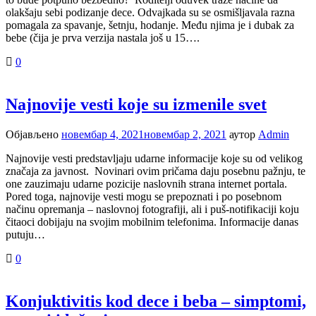
olakšaju sebi podizanje dece. Odvajkada su se osmišljavala razna
pomagala za spavanje, šetnju, hodanje. Među njima je i dubak za
bebe (čija je prva verzija nastala još u 15….
0
Najnovije vesti koje su izmenile svet
Објављено
новембар 4, 2021
новембар 2, 2021
аутор
Admin
Najnovije vesti predstavljaju udarne informacije koje su od velikog
značaja za javnost. Novinari ovim pričama daju posebnu pažnju, te
one zauzimaju udarne pozicije naslovnih strana internet portala.
Pored toga, najnovije vesti mogu se prepoznati i po posebnom
načinu opremanja – naslovnoj fotografiji, ali i puš-notifikaciji koju
čitaoci dobijaju na svojim mobilnim telefonima. Informacije danas
putuju…
0
Konjuktivitis kod dece i beba – simptomi,