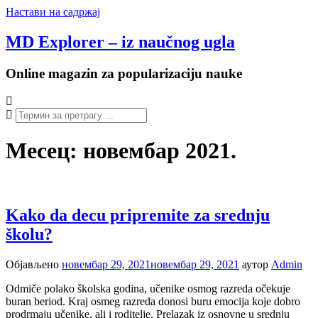
Настави на садржај
MD Explorer – iz naučnog ugla
Online magazin za popularizaciju nauke
Месец:
новембар 2021.
Kako da decu pripremite za srednju
školu?
Објављено
новембар 29, 2021
новембар 29, 2021
аутор
Admin
Odmiče polako školska godina, učenike osmog razreda očekuje
buran beriod. Kraj osmeg razreda donosi buru emocija koje dobro
prodrmaju učenike, ali i roditelje. Prelazak iz osnovne u srednju