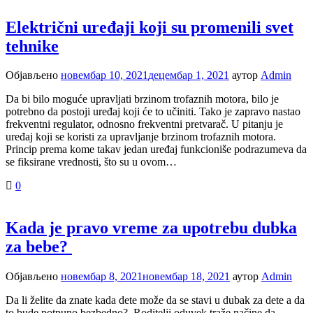
Električni uređaji koji su promenili svet
tehnike
Објављено
новембар 10, 2021
децембар 1, 2021
аутор
Admin
Da bi bilo moguće upravljati brzinom trofaznih motora, bilo je
potrebno da postoji uređaj koji će to učiniti. Tako je zapravo nastao
frekventni regulator, odnosno frekventni pretvarač. U pitanju je
uređaj koji se koristi za upravljanje brzinom trofaznih motora.
Princip prema kome takav jedan uređaj funkcioniše podrazumeva da
se fiksirane vrednosti, što su u ovom…
0
Kada je pravo vreme za upotrebu dubka
za bebe?
Објављено
новембар 8, 2021
новембар 18, 2021
аутор
Admin
Da li želite da znate kada dete može da se stavi u dubak za dete a da
to bude potpuno bezbedno? Roditelji oduvek traže načine da