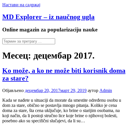
Настави на садржај
MD Explorer – iz naučnog ugla
Online magazin za popularizaciju nauke
Месец:
децембар 2017.
Ko može, a ko ne može biti korisnik doma
za stare?
Објављено
децембар 20, 2017
март 29, 2019
аутор
Admin
Kada se nađete u situaciji da morate da smestite određenu osobu u
dom za stare, obično se postavlja mnogo pitanja. Koliko je cena
doma za stare, šta cena uključuje, ko brine o starijim osobama, na
koji način, da li postoji stručno lice koje brine o njihovoj bolesti,
posebno ako su specifični slučajevi, da li su…