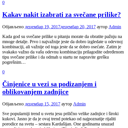
0
Kakav nakit izabrati za svečane prilike?
Објављено
децембар 19, 2017
децембар 20, 2017
аутор
Admin
Kada god su svečane prilike u pitanju morate da obratite pažnju na
mnoge detalje. Prvo i najvažnije jeste da dobro izgledate u odevnoj
kombinaciji, ali važnije od toga jeste da se dobro osećate. Zatim je
svakako važno da vašu odevnu kombinaciju prilagodite određenom
tipu svečane prilike i da odmah u startu ne napravite grešku
pogrešnim…
0
Činjenice u vezi sa podizanjem i
oblikovanjem zadnjice
Објављено
децембар 15, 2017
аутор
Admin
Sve popularniji trend u svetu jesu prilično velike zadnjice i široki
kukovi. Jasno je da je ovaj trend potekao od najpoznatije rijaliti
porodice na svetu – sestara Kardašijan. One godinama unazad