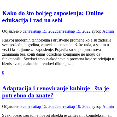
Kako do što boljeg zaposlenja: Online
edukacija i rad na sebi
Објављено
септембар 15, 2022
септембар 15, 2022
аутор
Admin
Razvoj modernih tehnologija i društvene promene koje su zadesile
svet poslednjih godina, zauvek su izmenile tržište rada, a sa tim u
vezi i kriterijume za zaposlenje. Pojavila su se potpuna nova
zanimanja bez kojih danas određene kompanije ne mogu da
funkcionišu. Svedoci smo svakodnevnih promena koje se odvijaju u
biznis svetu, a aktuelni trendovi diktiraju…
0
Adaptacija i renoviranje kuhinje– šta je
potrebno da znate?
Објављено
септембар 15, 2022
септембар 19, 2022
аутор
Admin
Svaki posao izgradnje novog objekta je zahtevan i kompleksan, ali