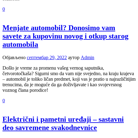
0
Menjate automobil? Donosimo vam
savete za kupovinu novog i otkup starog
automobila
Објављено
септембар 29, 2022
аутор
Admin
Došlo je vreme za promenu vašeg vernog saputnika,
četvorotočkaša? Sigurni smo da vam nije svejedno, na kraju krajeva
– automobil je toliko ličan predmet, koji vas je pratio u najrazličitijim
trenucima, da je moguće da ga doživljavate i kao svojevrsnog
voznog člana porodice!
0
Električni i pametni uređaji – sastavni
deo savremene svakodnevnice