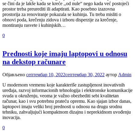
se čini da je lakše kada se kreće ,,od nule“ nego kada već postojeći
prostor treba preurediti ili adaptirati. Kao posebno izazovna
prostorija za renoviranje pokazala se kuhinja. Tu treba misliti o
obnovi poda, krečenju zidova i izboru disperzije za krečenje,
montiranju rasvete i kuhinjskih…
0
Prednosti koje imaju laptopovi u odnosu
na dekstop računare
Објављено
септембар 10, 2022
септембар 30, 2022
аутор
Admin
U modernom vremenu koje karakteriše zastupljenost inovativnih
uređaja, razvoj informacionih tehnologija i elektronske komunikacije
svuda u okruženju, veoma je važno obezbediti sebi kvalitetan
računar, kao i svu potrebnu prateću opremu. Kao sjajan izbor danas,
laptopovi imaju veliki broj prednosti u odnosu na drugu srodnu
tehniku, zahvaljujući kompaktnom dizajnu i neprekidnom uvođenju
inovacija.
0