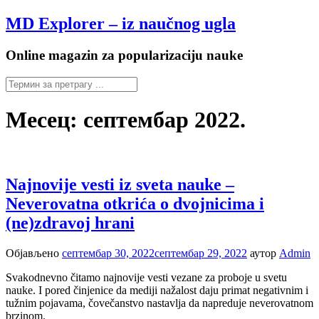
Настави
MD Explorer – iz naučnog ugla
на
садржај
Online magazin za popularizaciju nauke
Месец:
септембар 2022.
Najnovije vesti iz sveta nauke –
Neverovatna otkrića o dvojnicima i
(ne)zdravoj hrani
Објављено
септембар 30, 2022
септембар 29, 2022
аутор
Admin
Svakodnevno čitamo najnovije vesti vezane za proboje u svetu
nauke. I pored činjenice da mediji nažalost daju primat negativnim i
tužnim pojavama, čovečanstvo nastavlja da napreduje neverovatnom
brzinom.