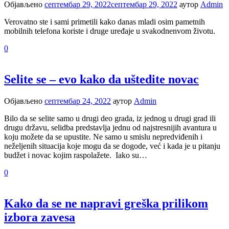
Објављено
септембар 29, 2022
септембар 29, 2022
аутор
Admin
Verovatno ste i sami primetili kako danas mladi osim pametnih
mobilnih telefona koriste i druge uređaje u svakodnenvom životu.
0
Selite se – evo kako da uštedite novac
Објављено
септембар 24, 2022
аутор
Admin
Bilo da se selite samo u drugi deo grada, iz jednog u drugi grad ili
drugu državu, selidba predstavlja jednu od najstresnijih avantura u
koju možete da se upustite. Ne samo u smislu nepredviđenih i
neželjenih situacija koje mogu da se dogode, već i kada je u pitanju
budžet i novac kojim raspolažete. Iako su…
0
Kako da se ne napravi greška prilikom
izbora zavesa