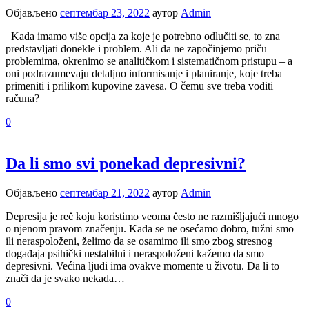
Објављено
септембар 23, 2022
аутор
Admin
Kada imamo više opcija za koje je potrebno odlučiti se, to zna
predstavljati donekle i problem. Ali da ne započinjemo priču
problemima, okrenimo se analitičkom i sistematičnom pristupu – a
oni podrazumevaju detaljno informisanje i planiranje, koje treba
primeniti i prilikom kupovine zavesa. O čemu sve treba voditi
računa?
0
Da li smo svi ponekad depresivni?
Објављено
септембар 21, 2022
аутор
Admin
Depresija je reč koju koristimo veoma često ne razmišljajući mnogo
o njenom pravom značenju. Kada se ne osećamo dobro, tužni smo
ili neraspoloženi, želimo da se osamimo ili smo zbog stresnog
događaja psihički nestabilni i neraspoloženi kažemo da smo
depresivni. Većina ljudi ima ovakve momente u životu. Da li to
znači da je svako nekada…
0