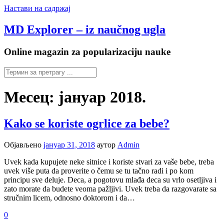
Настави на садржај
MD Explorer – iz naučnog ugla
Online magazin za popularizaciju nauke
Месец:
јануар 2018.
Kako se koriste ogrlice za bebe?
Објављено
јануар 31, 2018
аутор
Admin
Uvek kada kupujete neke sitnice i koriste stvari za vaše bebe, treba
uvek više puta da proverite o čemu se tu tačno radi i po kom
principu sve deluje. Deca, a pogotovu mlađa deca su vrlo osetljiva i
zato morate da budete veoma pažljivi. Uvek treba da razgovarate sa
stručnim licem, odnosno doktorom i da…
0