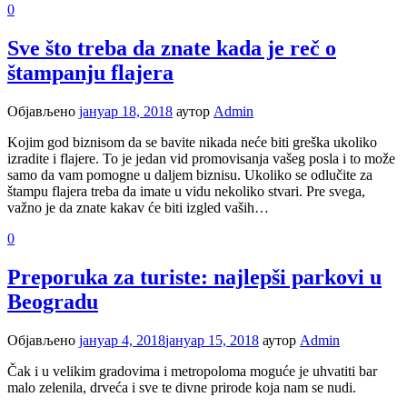
0
Sve što treba da znate kada je reč o
štampanju flajera
Објављено
јануар 18, 2018
аутор
Admin
Kojim god biznisom da se bavite nikada neće biti greška ukoliko
izradite i flajere. To je jedan vid promovisanja vašeg posla i to može
samo da vam pomogne u daljem biznisu. Ukoliko se odlučite za
štampu flajera treba da imate u vidu nekoliko stvari. Pre svega,
važno je da znate kakav će biti izgled vaših…
0
Preporuka za turiste: najlepši parkovi u
Beogradu
Објављено
јануар 4, 2018
јануар 15, 2018
аутор
Admin
Čak i u velikim gradovima i metropoloma moguće je uhvatiti bar
malo zelenila, drveća i sve te divne prirode koja nam se nudi.