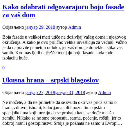
Kako odabrati odgovarajuću boju fasade
za vaš dom
Објављено
јануар 29, 2018
аутор
Admin
Boja fasade u velikoj meri utiče na doživljaj vašeg doma i njegovog
okruženja. A kako je ovo prilično velika investicija za većinu, važno
je da napravite pametnu odluku, jer vaš dom je donekle i slika vas
samih. Kod nas ljudi najčešće menjaju boju fasade kada rade
izolaciju kuće.
0
Ukusna hrana – srpski blagoslov
Објављено
јануар 27, 2018
јануар 31, 2018
аутор
Admin
Ne možete, a da ne primetite da se svuda oko vas priča samo o
hrani, zdravoj ishrani, kalorijama, ali i poznatim srpskim
specijalitetima koji moraju da se probaju kada se dođe u našu
zemlju. Nikako se ne sme propustiti, sarma, pečenje, roštilj, jer to
dobroj hrani i gostopimstvu Srbija je poznata ne samo u Evropi…