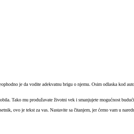
neophodno je da vodite adekvatnu brigu o njemu. Osim odlaska kod autom
omobila. Tako mu produžavate životni vek i smanjujete mogućnost budući
etnik, ovo je tekst za vas. Nastavite sa čitanjem, jer ćemo vam u naredni