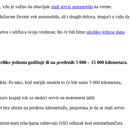
, vrlo je važno da obavljate
mali servis automobila
na vreme.
užavate životni vek automobila, ali i drugih delova, imajući u vidu da
iva i održava svoju vrednost, što će biti bitno
ukoliko jednog dana
tprilike jednom godišnje ili na pređenih 5 000 – 15 000 kilometara
.
a. Pa tako, kod starijih modela to će biti samo 5 000 kilometara,
će krajnji rok za sledeći servis na instrument tabli.
t bez obzira na pređenu kilometražu, preporuka je da se mali servis
kreni-stani relacijama zahtevaju češći odlazak kod automehaničara.