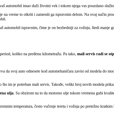
 vaš automobil imao duži životni vek i tokom njega vas pouzdano služio
 na vreme to otkriti i zameniti ga ispravnim delom. Na ovaj način prod
bil.
aš automobil ispravnim, čime je on bezbedniji za vožnju, štedi manje gor
i period, koliko na pređenu kilometražu. Pa tako,
mali servis radi se o
va da svoj auto odnesete kod automehaničara zavisi od modela do model
što im je potreban mali servis. Takođe, veliki broj novih modela prikaza
ena ulja
. Sa obzirom na to da motorno ulje tokom vremena gubi kvalite
remnim temperatura, često vučenje tereta i vožnja po pretežno kratkim 