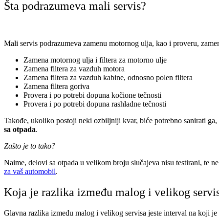
Šta podrazumeva mali servis?
Mali servis podrazumeva zamenu motornog ulja, kao i proveru, zamenu 
Zamena motornog ulja i filtera za motorno ulje
Zamena filtera za vazduh motora
Zamena filtera za vazduh kabine, odnosno polen filtera
Zamena filtera goriva
Provera i po potrebi dopuna kočione tečnosti
Provera i po potrebi dopuna rashladne tečnosti
Takođe, ukoliko postoji neki ozbiljniji kvar, biće potrebno sanirati ga
sa otpada
.
Zašto je to tako?
Naime, delovi sa otpada u velikom broju slučajeva nisu testirani, te ne
za vaš automobil
.
Koja je razlika između malog i velikog servi
Glavna razlika između malog i velikog servisa jeste interval na koji je