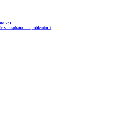
sto Vas
ude sa respiratornim problemima?