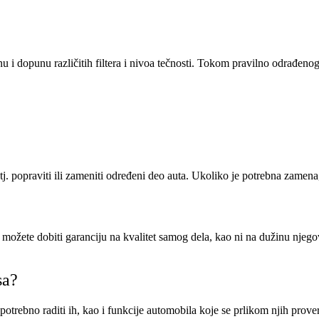
i dopunu različitih filtera i nivoa tečnosti. Tokom pravilno odrađenog
, tj. popraviti ili zameniti određeni deo auta. Ukoliko je potrebna zame
 možete dobiti garanciju na kvalitet samog dela, kao ni na dužinu njegovo
sa?
 potrebno raditi ih, kao i funkcije automobila koje se prlikom njih prove