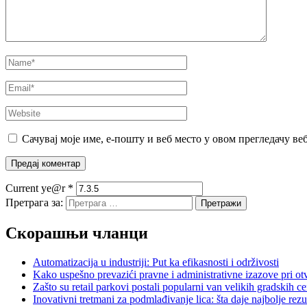
Сачувај моје име, е-пошту и веб место у овом прегледачу ве
Current ye@r
*
Претрага за:
Скорашњи чланци
Automatizacija u industriji: Put ka efikasnosti i održivosti
Kako uspešno prevazići pravne i administrativne izazove pri otv
Zašto su retail parkovi postali popularni van velikih gradskih c
Inovativni tretmani za podmlađivanje lica: šta daje najbolje rezu