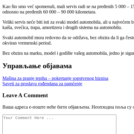
Kao što smo već spomenuli, mali servis radi se na pređenih 5 000 – 
odnosno na pređenih 60 000 – 90 000 kilometara.
Veliki servis neće biti isti za svaki model automobila, ali u najveće
kaiša, svećica, trapa, amortizera i drugih sistema na automobilu.
Svaki automobil mora redovno da se održava, bez obzira da li ga često i
okviran vremenski period.
Bez obzira na marku, model i godište vašeg automobila, jedno je sig
Управљање објавама
Mašina za pranje tepiha – pokretanje sopstvenog biznisa
Saveti za proslavu rođendana za pamćenje
Leave A Comment
Ваша адреса е-поште неће бити објављена.
Неопходна поља су 