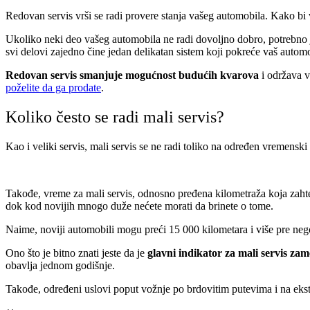
Redovan servis vrši se radi provere stanja vašeg automobila. Kako bi
Ukoliko neki deo vašeg automobila ne radi dovoljno dobro, potrebno je
svi delovi zajedno čine jedan delikatan sistem koji pokreće vaš automo
Redovan servis smanjuje mogućnost budućih kvarova
i održava v
poželite da ga prodate
.
Koliko često se radi mali servis?
Kao i veliki servis, mali servis se ne radi toliko na određen vremensk
Takođe, vreme za mali servis, odnosno pređena kilometraža koja zahte
dok kod novijih mnogo duže nećete morati da brinete o tome.
Naime, noviji automobili mogu preći 15 000 kilometara i više pre nego 
Ono što je bitno znati jeste da je
glavni indikator za mali servis zam
obavlja jednom godišnje.
Takođe, određeni uslovi poput vožnje po brdovitim putevima i na ekst