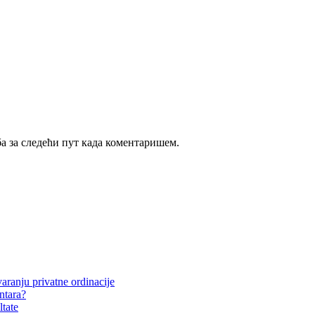
ба за следећи пут када коментаришем.
aranju privatne ordinacije
entara?
ltate