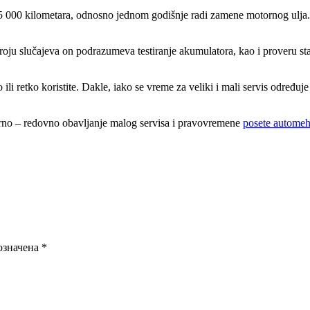
15 000 kilometara, odnosno jednom godišnje radi zamene motornog ulja.
m broju slučajeva on podrazumeva testiranje akumulatora, kao i proveru 
li retko koristite. Dakle, iako se vreme za veliki i mali servis određuj
urno ‒ redovno obavljanje malog servisa i pravovremene
posete automeh
означена
*