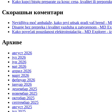
Kako kupci biraju preparate za kosu: cena, kvalitet ili preporuk
Скорашњи коментари
Nevidljiva moć ambalaže, kako prvi utisak gradi vaš brend - M
Disanje bez prepreka i kvalitet vazduha u zatvorenom - MD Exp
Kako povećati pouzdanost elektroinstalacija - MD Explorer - i
Архиве
август 2026
јул 2026
јун 2026
мај 2026
април 2026
март 2026
фебруар 2026
јануар 2026
децембар 2025
новембар 2025
октобар 2025
септембар 2025
август 2025
јул 2025