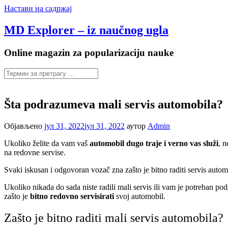
Настави на садржај
MD Explorer – iz naučnog ugla
Online magazin za popularizaciju nauke
Šta podrazumeva mali servis automobila?
Објављено
јул 31, 2022
јул 31, 2022
аутор
Admin
Ukoliko želite da vam vaš
automobil dugo traje i verno vas služi
, 
na redovne servise.
Svaki iskusan i odgovoran vozač zna zašto je bitno raditi servis aut
Ukoliko nikada do sada niste radili mali servis ili vam je potreban pods
zašto je
bitno redovno servisirati
svoj automobil.
Zašto je bitno raditi mali servis automobila?