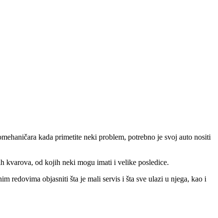
ehaničara kada primetite neki problem, potrebno je svoj auto nositi
h kvarova, od kojih neki mogu imati i velike posledice.
m redovima objasniti šta je mali servis i šta sve ulazi u njega, kao i