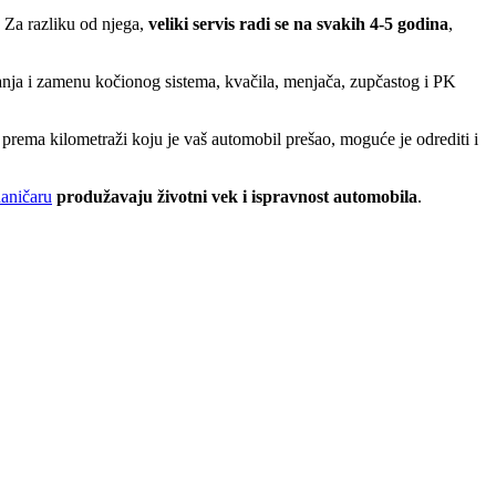
 Za razliku od njega,
veliki servis radi se na svakih 4-5 godina
,
stanja i zamenu kočionog sistema, kvačila, menjača, zupčastog i PK
e prema kilometraži koju je vaš automobil prešao, moguće je odrediti i
aničaru
produžavaju životni vek i ispravnost automobila
.