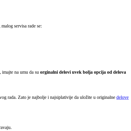
 malog servisa rade se:
na, imajte na umu da su
orginalni delovi uvek bolja opcija od delova
g rada. Zato je najbolje i najsiplativije da uložite u originalne
delove
ravaju.