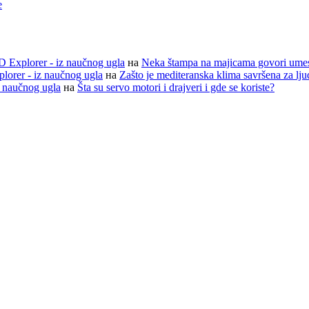
e
D Explorer - iz naučnog ugla
на
Neka štampa na majicama govori ume
lorer - iz naučnog ugla
на
Zašto je mediteranska klima savršena za lj
z naučnog ugla
на
Šta su servo motori i drajveri i gde se koriste?