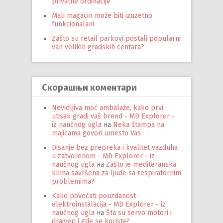
privatne ordinacije
Mali magacin može biti izuzetno
funkcionalan!
Zašto su retail parkovi postali popularni
van velikih gradskih centara?
Скорашњи коментари
Nevidljiva moć ambalaže, kako prvi
utisak gradi vaš brend - MD Explorer -
iz naučnog ugla
на
Neka štampa na
majicama govori umesto Vas
Disanje bez prepreka i kvalitet vazduha
u zatvorenom - MD Explorer - iz
naučnog ugla
на
Zašto je mediteranska
klima savršena za ljude sa respiratornim
problemima?
Kako povećati pouzdanost
elektroinstalacija - MD Explorer - iz
naučnog ugla
на
Šta su servo motori i
drajveri i gde se koriste?