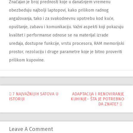
Značajan je broj prednosti koje u današnjem vremenu
obezbeđuju najbolji laptopovi, kako prilikom radnog
angažovanja, tako i za svakodnevnu upotrebu kod kuće,
opuštanje, zabavu i komunikaciju. Važni aspekti koji pokazuju
kvalitet i performanse odnose se na materijal izrade
uređaja, dostupne funkcije, vrstu procesora, RAM memorijski
prostor, rezoluciju i druge parametre koje je bitno proveriti
prilikom kupovine.
Управљање
7 NAJVAŽNIJIH SATOVA U
ADAPTACIJA I RENOVIRANJE
ISTORIJI
KUHINJE– ŠTA JE POTREBNO
објавама
DA ZNATE?
Leave A Comment