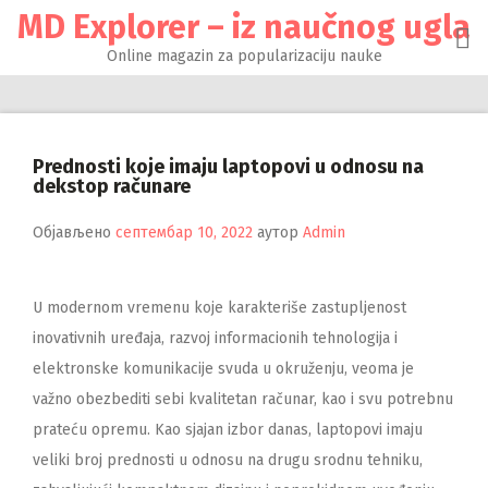
Настави
MD Explorer – iz naučnog ugla
на
садржај
Online magazin za popularizaciju nauke
Prednosti koje imaju laptopovi u odnosu na
dekstop računare
Објављено
септембар 10, 2022
аутор
Admin
U modernom vremenu koje karakteriše zastupljenost
inovativnih uređaja, razvoj informacionih tehnologija i
elektronske komunikacije svuda u okruženju, veoma je
važno obezbediti sebi kvalitetan računar, kao i svu potrebnu
prateću opremu. Kao sjajan izbor danas, laptopovi imaju
veliki broj prednosti u odnosu na drugu srodnu tehniku,