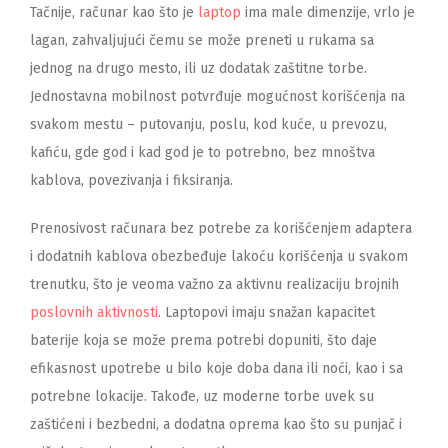
Tačnije, računar kao što je
laptop
ima male dimenzije, vrlo je
lagan, zahvaljujući čemu se može preneti u rukama sa
jednog na drugo mesto, ili uz dodatak zaštitne torbe.
Jednostavna mobilnost potvrđuje mogućnost korišćenja na
svakom mestu – putovanju, poslu, kod kuće, u prevozu,
kafiću, gde god i kad god je to potrebno, bez mnoštva
kablova, povezivanja i fiksiranja.
Prenosivost računara bez potrebe za korišćenjem adaptera
i dodatnih kablova obezbeđuje lakoću korišćenja u svakom
trenutku, što je veoma važno za aktivnu realizaciju brojnih
poslovnih aktivnosti
. Laptopovi imaju snažan kapacitet
baterije koja se može prema potrebi dopuniti, što daje
efikasnost upotrebe u bilo koje doba dana ili noći, kao i sa
potrebne lokacije. Takođe, uz moderne torbe uvek su
zaštićeni i bezbedni, a dodatna oprema kao što su punjač i