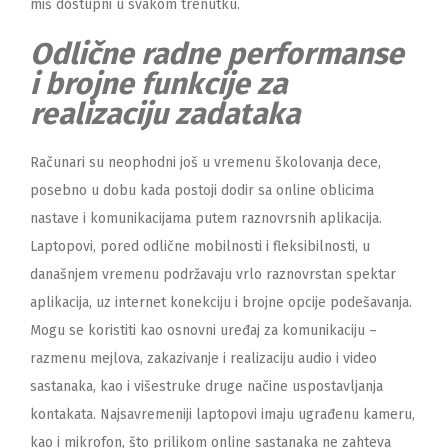
miš dostupni u svakom trenutku.
Odlične radne performanse
i brojne funkcije za
realizaciju zadataka
Računari su neophodni još u vremenu školovanja dece,
posebno u dobu kada postoji dodir sa online oblicima
nastave i komunikacijama putem raznovrsnih aplikacija.
Laptopovi, pored odlične mobilnosti i fleksibilnosti, u
današnjem vremenu podržavaju vrlo raznovrstan spektar
aplikacija, uz internet konekciju i brojne opcije podešavanja.
Mogu se koristiti kao osnovni uređaj za komunikaciju –
razmenu mejlova, zakazivanje i realizaciju audio i video
sastanaka, kao i višestruke druge načine uspostavljanja
kontakata. Najsavremeniji laptopovi imaju ugrađenu kameru,
kao i mikrofon, što prilikom online sastanaka ne zahteva