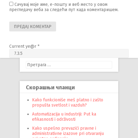
Сачувај моје име, е-пошту и веб место у овом
прегледачу веба за следећи пут када коментаришем.
Current ye@r
*
Претрага
за:
Скорашњи чланци
Kako funkcioniše meš platno i zašto
propušta svetlost i vazduh?
Automatizacija u industriji: Put ka
efikasnosti i održivosti
Kako uspešno prevazići pravne i
administrativne izazove pri otvaranju