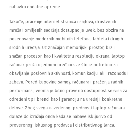
nabavku dodatne opreme.
Takođe, praćenje internet stranica i sajtova, društvenih
mreža i omiljenih sadržaja dostupno je uvek, bez obzira na
posedovanje modernih mobilnih telefona, tableta i drugih
srodnih uređaja. Uz značajan memorijski prostor, brz i
snažan procesor, kao i kvalitetnu rezoluciju ekrana, laptop
računar pruža u jednom uređaju sve što je potrebno za
obavljanje poslovnih aktivnosti, komunikaciju, ali i razonodu i
zabavu. Pored kupovine samog računara i praćenja radnih
performansi, veoma je bitno proveriti dostupnost servisa za
određeni tip i brend, kao i garanciju na uređaj i konkretne
delove. Zbog svega navedenog, prednosti laptop računara
dolaze do izražaja onda kada se nabave isključivo od
proverenog, iskusnog prodavca i distributivnog lanca.