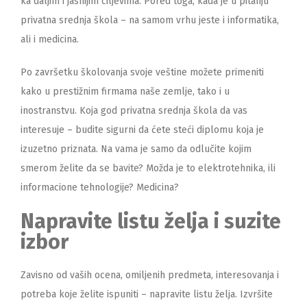
ka daljim i jasnijim ciljevima. Pored toga, kada je u pitanju
privatna srednja škola – na samom vrhu jeste i informatika,
ali i medicina.
Po završetku školovanja svoje veštine možete primeniti
kako u prestižnim firmama naše zemlje, tako i u
inostranstvu. Koja god privatna srednja škola da vas
interesuje – budite sigurni da ćete steći diplomu koja je
izuzetno priznata. Na vama je samo da odlučite kojim
smerom želite da se bavite? Možda je to elektrotehnika, ili
informacione tehnologije? Medicina?
Napravite listu želja i suzite
izbor
Zavisno od vaših ocena, omiljenih predmeta, interesovanja i
potreba koje želite ispuniti – napravite listu želja. Izvršite