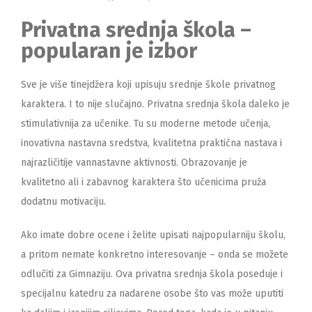
Privatna srednja škola –
popularan je izbor
Sve je više tinejdžera koji upisuju srednje škole privatnog
karaktera. I to nije slučajno. Privatna srednja škola daleko je
stimulativnija za učenike. Tu su moderne metode učenja,
inovativna nastavna sredstva, kvalitetna praktična nastava i
najrazličitije vannastavne aktivnosti. Obrazovanje je
kvalitetno ali i zabavnog karaktera što učenicima pruža
dodatnu motivaciju.
Ako imate dobre ocene i želite upisati najpopularniju školu,
a pritom nemate konkretno interesovanje – onda se možete
odlučiti za Gimnaziju. Ova privatna srednja škola poseduje i
specijalnu katedru za nadarene osobe što vas može uputiti