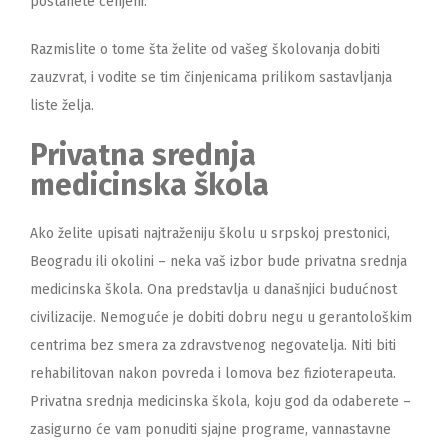
postanete cenjeni.
Razmislite o tome šta želite od vašeg školovanja dobiti
zauzvrat, i vodite se tim činjenicama prilikom sastavljanja
liste želja.
Privatna srednja
medicinska škola
Ako želite upisati najtraženiju školu u srpskoj prestonici,
Beogradu ili okolini – neka vaš izbor bude privatna srednja
medicinska škola. Ona predstavlja u današnjici budućnost
civilizacije. Nemoguće je dobiti dobru negu u gerantološkim
centrima bez smera za zdravstvenog negovatelja. Niti biti
rehabilitovan nakon povreda i lomova bez fizioterapeuta.
Privatna srednja medicinska škola, koju god da odaberete –
zasigurno će vam ponuditi sjajne programe, vannastavne