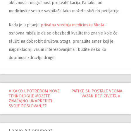
aktivnosti i mogućnost prekvalifikacija. Pa tako, od
medicinske sestre vaspitača lako možete stići do pedijatrije.
Kada je u pitanju
privatna srednja medicinska škola
–
osnovna misija je da se obezbedi kvalitetno znanje koje će
služiti na dobrobit društva. Stoga, pronađite smer koji je
najprikladniji vašim interesovanjima i budite neko ko
doprinosi zdravlju drugih.
Управљање
KAKO UPOTREBOM NOVE
PATIKE SU POSTALE VEOMA
TEHNOLOGIJE MOŽETE
VAŽAN DEO ŽIVOTA
објавама
ZNAČAJNO UNAPREDITI
SVOJE POSLOVANJE?
Leave A Comment