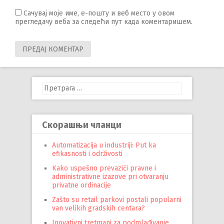
Сачувај моје име, е-пошту и веб место у овом
прегледачу веба за следећи пут када коментаришем.
Претрага
за:
Скорашњи чланци
Automatizacija u industriji: Put ka
efikasnosti i održivosti
Kako uspešno prevazići pravne i
administrativne izazove pri otvaranju
privatne ordinacije
Zašto su retail parkovi postali popularni
van velikih gradskih centara?
Inovativni tretmani za podmlađivanje