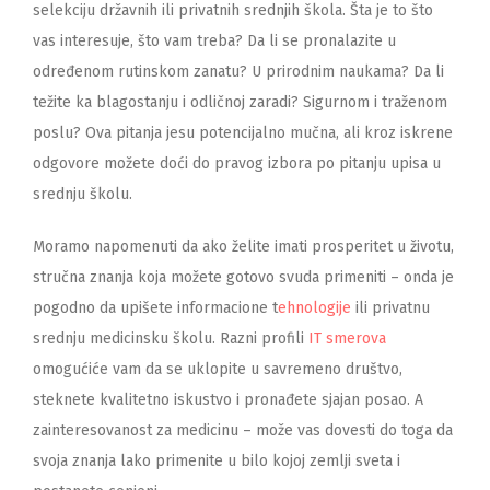
selekciju državnih ili privatnih srednjih škola. Šta je to što
vas interesuje, što vam treba? Da li se pronalazite u
određenom rutinskom zanatu? U prirodnim naukama? Da li
težite ka blagostanju i odličnoj zaradi? Sigurnom i traženom
poslu? Ova pitanja jesu potencijalno mučna, ali kroz iskrene
odgovore možete doći do pravog izbora po pitanju upisa u
srednju školu.
Moramo napomenuti da ako želite imati prosperitet u životu,
stručna znanja koja možete gotovo svuda primeniti – onda je
pogodno da upišete informacione t
ehnologije
ili privatnu
srednju medicinsku školu. Razni profili
IT smerova
omogućiće vam da se uklopite u savremeno društvo,
steknete kvalitetno iskustvo i pronađete sjajan posao. A
zainteresovanost za medicinu – može vas dovesti do toga da
svoja znanja lako primenite u bilo kojoj zemlji sveta i