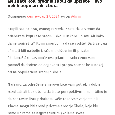
Ne znate koju srednju školu da upišete – evo
nekih popularnih izbora
Објављено
септембар 27, 2021
аутор
Admin
Stupili ste na prag osmog razreda. Znate da je vreme da
odaberete koju ćete srednju školu uskoro upisati. Ali kako
da ne pogrešite? Kojim smerovima da se vodite? Da li će vaši
afiniteti biti najbolje izraženi u državnim ili privatnim
školama? Ako vas muče ova pitanja – rado ćemo vam
pomoći da dođete do odgovora i prepoznate sebe u nekoj
od najpopularnijih srednjih škola.
Naravno, za određene smerove biće vam potrebni dobri
rezultati, ali bez obzira da li ste perspektivni ili ne – bitno je
da napravite listu prioriteta. Vaše rezervne varijante ali i
glavne mogu biti trend privatne srednje škole, koje idu
rame uz rame sa najprestižnijim školama sveta.