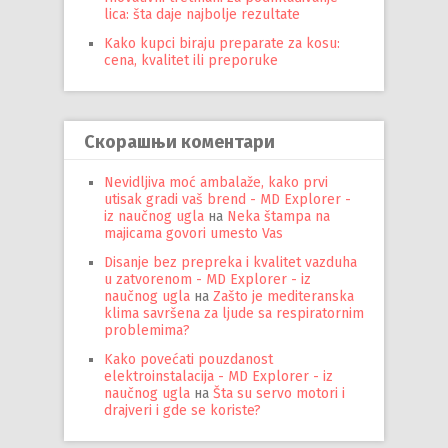
lica: šta daje najbolje rezultate
Kako kupci biraju preparate za kosu:
cena, kvalitet ili preporuke
Скорашњи коментари
Nevidljiva moć ambalaže, kako prvi
utisak gradi vaš brend - MD Explorer -
iz naučnog ugla
на
Neka štampa na
majicama govori umesto Vas
Disanje bez prepreka i kvalitet vazduha
u zatvorenom - MD Explorer - iz
naučnog ugla
на
Zašto je mediteranska
klima savršena za ljude sa respiratornim
problemima?
Kako povećati pouzdanost
elektroinstalacija - MD Explorer - iz
naučnog ugla
на
Šta su servo motori i
drajveri i gde se koriste?