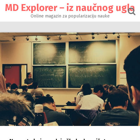
Настави
MD Explorer – iz naučnog ugla
на
садржај
Online magazin za popularizaciju nauke