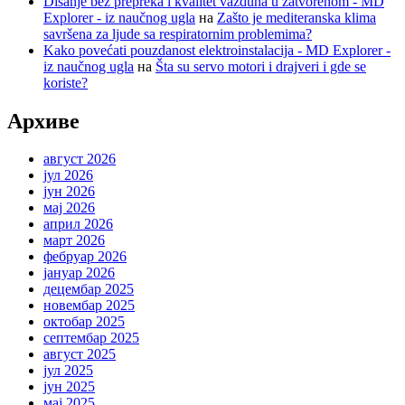
Disanje bez prepreka i kvalitet vazduha u zatvorenom - MD
Explorer - iz naučnog ugla
на
Zašto je mediteranska klima
savršena za ljude sa respiratornim problemima?
Kako povećati pouzdanost elektroinstalacija - MD Explorer -
iz naučnog ugla
на
Šta su servo motori i drajveri i gde se
koriste?
Архиве
август 2026
јул 2026
јун 2026
мај 2026
април 2026
март 2026
фебруар 2026
јануар 2026
децембар 2025
новембар 2025
октобар 2025
септембар 2025
август 2025
јул 2025
јун 2025
мај 2025