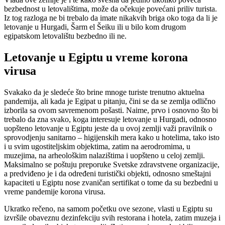
bezbednost u letovalištima, može da očekuje povećani priliv turista.
Iz tog razloga ne bi trebalo da imate nikakvih briga oko toga da li je
letovanje u Hurgadi, Šarm el Šeiku ili u bilo kom drugom
egipatskom letovalištu bezbedno ili ne.
Letovanje u Egiptu u vreme korona
virusa
Svakako da je sledeće što brine mnoge turiste trenutno aktuelna
pandemija, ali kada je Egipat u pitanju, čini se da se zemlja odlično
izborila sa ovom savremenom pošasti. Naime, prvo i osnovno što bi
trebalo da zna svako, koga interesuje letovanje u Hurgadi, odnosno
uopšteno letovanje u Egiptu jeste da u ovoj zemlji važi pravilnik o
sprovodjenju sanitarno – higijenskih mera kako u hotelima, tako isto
i u svim ugostiteljskim objektima, zatim na aerodromima, u
muzejima, na arheološkim nalazištima i uopšteno u celoj zemlji.
Maksimalno se poštuju preporuke Svetske zdravstvene organizacije,
a predviđeno je i da određeni turistički objekti, odnosno smeštajni
kapaciteti u Egiptu nose zvaničan sertifikat o tome da su bezbedni u
vreme pandemije korona virusa.
Ukratko rečeno, na samom početku ove sezone, vlasti u Egiptu su
izvršile obaveznu dezinfekciju svih restorana i hotela, zatim muzeja i