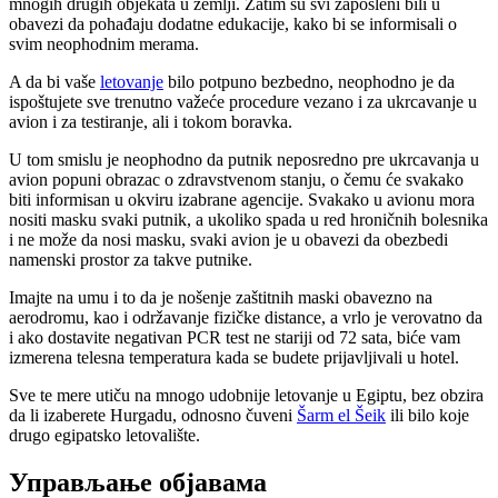
mnogih drugih objekata u zemlji. Zatim su svi zaposleni bili u
obavezi da pohađaju dodatne edukacije, kako bi se informisali o
svim neophodnim merama.
A da bi vaše
letovanje
bilo potpuno bezbedno, neophodno je da
ispoštujete sve trenutno važeće procedure vezano i za ukrcavanje u
avion i za testiranje, ali i tokom boravka.
U tom smislu je neophodno da putnik neposredno pre ukrcavanja u
avion popuni obrazac o zdravstvenom stanju, o čemu će svakako
biti informisan u okviru izabrane agencije. Svakako u avionu mora
nositi masku svaki putnik, a ukoliko spada u red hroničnih bolesnika
i ne može da nosi masku, svaki avion je u obavezi da obezbedi
namenski prostor za takve putnike.
Imajte na umu i to da je nošenje zaštitnih maski obavezno na
aerodromu, kao i održavanje fizičke distance, a vrlo je verovatno da
i ako dostavite negativan PCR test ne stariji od 72 sata, biće vam
izmerena telesna temperatura kada se budete prijavljivali u hotel.
Sve te mere utiču na mnogo udobnije letovanje u Egiptu, bez obzira
da li izaberete Hurgadu, odnosno čuveni
Šarm el Šeik
ili bilo koje
drugo egipatsko letovalište.
Управљање објавама