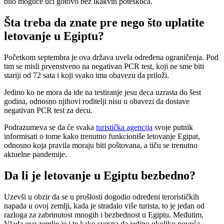
bilo moguće ući gotovo bez ikakvih poteškoća.
Šta treba da znate pre nego što uplatite
letovanje u Egiptu?
Početkom septembra je ova država uvela određena ograničenja. Pod
tim se misli prvenstveno na negativan PCR test, koji ne sme biti
stariji od 72 sata i koji svako ima obavezu da priloži.
Jedino ko ne mora da ide na testiranje jesu deca uzrasta do šest
godina, odnosno njihovi roditelji nisu u obavezi da dostave
negativan PCR test za decu.
Podrazumeva se da će svaka
turistička agencija
svoje putnik
informisati o tome kako trenutno funkcioniše letovanje Egipat,
odnosno koja pravila moraju biti poštovana, a tiču se trenutno
aktuelne pandemije.
Da li je letovanje u Egiptu bezbedno?
Uzevši u obzir da se u prošlosti dogodio određeni terorističkih
napada u ovoj zemlji, kada je stradalo više turista, to je jedan od
razloga za zabrinutost mnogih i bezbednost u Egiptu. Međutim,
Vlada ove zemlje je i te kako svesna da jedino ukoliko poveća