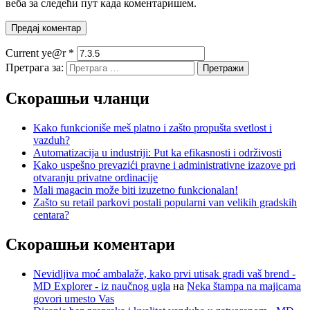
веба за следећи пут када коментаришем.
Current ye@r
*
Претрага за:
Скорашњи чланци
Kako funkcioniše meš platno i zašto propušta svetlost i
vazduh?
Automatizacija u industriji: Put ka efikasnosti i održivosti
Kako uspešno prevazići pravne i administrativne izazove pri
otvaranju privatne ordinacije
Mali magacin može biti izuzetno funkcionalan!
Zašto su retail parkovi postali popularni van velikih gradskih
centara?
Скорашњи коментари
Nevidljiva moć ambalaže, kako prvi utisak gradi vaš brend -
MD Explorer - iz naučnog ugla
на
Neka štampa na majicama
govori umesto Vas