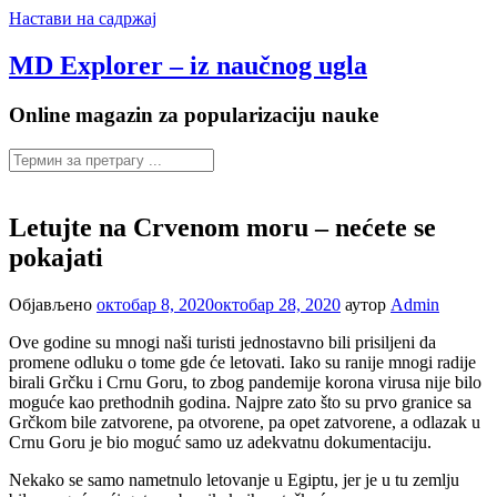
Настави на садржај
MD Explorer – iz naučnog ugla
Online magazin za popularizaciju nauke
Letujte na Crvenom moru – nećete se
pokajati
Објављено
октобар 8, 2020
октобар 28, 2020
аутор
Admin
Ove godine su mnogi naši turisti jednostavno bili prisiljeni da
promene odluku o tome gde će letovati. Iako su ranije mnogi radije
birali Grčku i Crnu Goru, to zbog pandemije korona virusa nije bilo
moguće kao prethodnih godina. Najpre zato što su prvo granice sa
Grčkom bile zatvorene, pa otvorene, pa opet zatvorene, a odlazak u
Crnu Goru je bio moguć samo uz adekvatnu dokumentaciju.
Nekako se samo nametnulo letovanje u Egiptu, jer je u tu zemlju