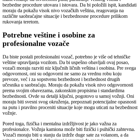
bezbedne procedure utovara i istovara. Da bi položili ispit, kandidati
moraju da pokažu visok nivo vozačkih veština, reagovanja na
različite saobraćajne situacije i bezbednosne procedure prilikom
rukovanja teretom.
Potrebne veštine i osobine za
profesionalne vozače
Da biste postali profesionalni vozač, potrebno je više od tehničke
veštine upravljanja vozilom. Da bi uspešno obavljali ovaj posao,
vozači moraju razviti niz ključnih ličnih veština i osobina. Pre svega
odgovornost, oni su odgovorni ne samo za vrednu robu koju
prevoze, već i za sopstvenu bezbednost i bezbednost drugih
učesnika u saobraćaju. Moraju da pokažu visok nivo odgovornosti
prema svojim obavezama, zakonskim propisima i standardima
bezbednosti. Ovde su detalji ključni, pogotovo u samoj vožnji. Oni
moraju biti svesni svog okruženja, prepoznati potencijalne opasnosti
na putu i ​​pravilno proceniti situacije koje mogu uticati na bezbednost
vožnje.
Pored toga, fizička i mentalna izdržljivost je jako važna za
profesionalce. Vožnja kamiona može biti fizički i psihički zahtevna.
Vozači moraju biti u stanju da izdrže duge sate za volanom, a da