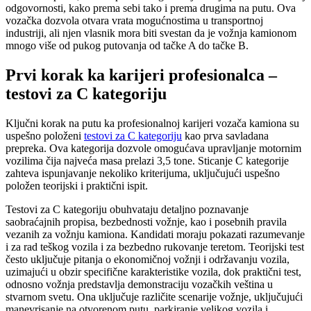
odgovornosti, kako prema sebi tako i prema drugima na putu. Ova
vozačka dozvola otvara vrata mogućnostima u transportnoj
industriji, ali njen vlasnik mora biti svestan da je vožnja kamionom
mnogo više od pukog putovanja od tačke A do tačke B.
Prvi korak ka karijeri profesionalca –
testovi za C kategoriju
Ključni korak na putu ka profesionalnoj karijeri vozača kamiona su
uspešno položeni
testovi za C kategoriju
kao prva savladana
prepreka. Ova kategorija dozvole omogućava upravljanje motornim
vozilima čija najveća masa prelazi 3,5 tone. Sticanje C kategorije
zahteva ispunjavanje nekoliko kriterijuma, uključujući uspešno
položen teorijski i praktični ispit.
Testovi za C kategoriju obuhvataju detaljno poznavanje
saobraćajnih propisa, bezbednosti vožnje, kao i posebnih pravila
vezanih za vožnju kamiona. Kandidati moraju pokazati razumevanje
i za rad teškog vozila i za bezbedno rukovanje teretom. Teorijski test
često uključuje pitanja o ekonomičnoj vožnji i održavanju vozila,
uzimajući u obzir specifične karakteristike vozila, dok praktični test,
odnosno vožnja predstavlja demonstraciju vozačkih veština u
stvarnom svetu. Ona uključuje različite scenarije vožnje, uključujući
manevrisanje na otvorenom putu, parkiranje velikog vozila i