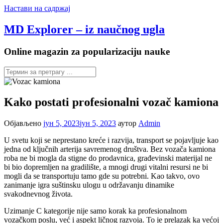
Настави на садржај
MD Explorer – iz naučnog ugla
Online magazin za popularizaciju nauke
Kako postati profesionalni vozač kamiona
Објављено
јун 5, 2023
јун 5, 2023
аутор
Admin
U svetu koji se neprestano kreće i razvija, transport se pojavljuje kao
jedna od ključnih arterija savremenog društva. Bez vozača kamiona
roba ne bi mogla da stigne do prodavnica, građevinski materijal ne
bi bio dopremljen na gradilište, a mnogi drugi vitalni resursi ne bi
mogli da se transportuju tamo gde su potrebni. Kao takvo, ovo
zanimanje igra suštinsku ulogu u održavanju dinamike
svakodnevnog života.
Uzimanje C kategorije nije samo korak ka profesionalnom
vozačkom poslu, već i aspekt ličnog razvoja. To je prelazak ka većoj