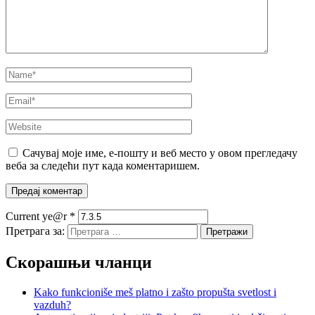
Сачувај моје име, е-пошту и веб место у овом прегледачу
веба за следећи пут када коментаришем.
Current ye@r
*
Претрага за:
Скорашњи чланци
Kako funkcioniše meš platno i zašto propušta svetlost i
vazduh?