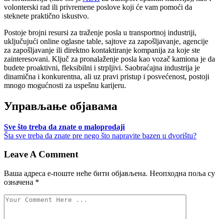
volonterski rad ili privremene poslove koji će vam pomoći da
steknete praktično iskustvo.
Postoje brojni resursi za traženje posla u transportnoj industriji,
uključujući online oglasne table, sajtove za zapošljavanje, agencije
za zapošljavanje ili direktno kontaktiranje kompanija za koje ste
zainteresovani. Ključ za pronalaženje posla kao vozač kamiona je da
budete proaktivni, fleksibilni i strpljivi. Saobraćajna industrija je
dinamična i konkurentna, ali uz pravi pristup i posvećenost, postoji
mnogo mogućnosti za uspešnu karijeru.
Управљање објавама
Sve što treba da znate o maloprodaji
Šta sve treba da znate pre nego što napravite bazen u dvorištu?
Leave A Comment
Ваша адреса е-поште неће бити објављена.
Неопходна поља су
означена
*