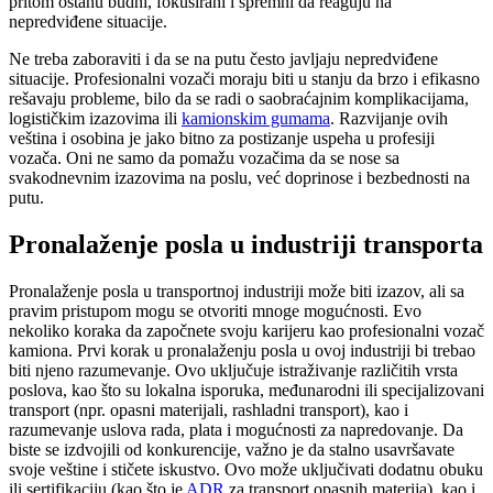
pritom ostanu budni, fokusirani i spremni da reaguju na
nepredviđene situacije.
Ne treba zaboraviti i da se na putu često javljaju nepredviđene
situacije. Profesionalni vozači moraju biti u stanju da brzo i efikasno
rešavaju probleme, bilo da se radi o saobraćajnim komplikacijama,
logističkim izazovima ili
kamionskim gumama
. Razvijanje ovih
veština i osobina je jako bitno za postizanje uspeha u profesiji
vozača. Oni ne samo da pomažu vozačima da se nose sa
svakodnevnim izazovima na poslu, već doprinose i bezbednosti na
putu.
Pronalaženje posla u industriji transporta
Pronalaženje posla u transportnoj industriji može biti izazov, ali sa
pravim pristupom mogu se otvoriti mnoge mogućnosti. Evo
nekoliko koraka da započnete svoju karijeru kao profesionalni vozač
kamiona. Prvi korak u pronalaženju posla u ovoj industriji bi trebao
biti njeno razumevanje. Ovo uključuje istraživanje različitih vrsta
poslova, kao što su lokalna isporuka, međunarodni ili specijalizovani
transport (npr. opasni materijali, rashladni transport), kao i
razumevanje uslova rada, plata i mogućnosti za napredovanje. Da
biste se izdvojili od konkurencije, važno je da stalno usavršavate
svoje veštine i stičete iskustvo. Ovo može uključivati dodatnu obuku
ili sertifikaciju (kao što je
ADR
za transport opasnih materija), kao i