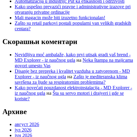
Automatizacija u industriji: Put ka efikasnosti i održivosti
Kako uspešno prevazići pravne i administrativne izazove pri
otvaranju privatne ordinacije
Mali magacin može biti izuzetno funkcionalan!
Zašto su retail parkovi postali popularni van velikih gradskih
centara?
Скорашњи коментари
Nevidljiva moć ambalaže, kako prvi utisak gradi vaš brend -
MD Explorer - iz naučnog ugla
на
Neka štampa na majicama
govori umesto Vas
Disanje bez prepreka i kvalitet vazduha u zatvorenom - MD
Explorer - iz naučnog ugla
на
Zašto je mediteranska klima
savršena za ljude sa respiratornim problemima?
Kako povećati pouzdanost elektroinstalacija - MD Explorer -
iz naučnog ugla
на
Šta su servo motori i drajveri i gde se
koriste?
Архиве
август 2026
јул 2026
јун 2026