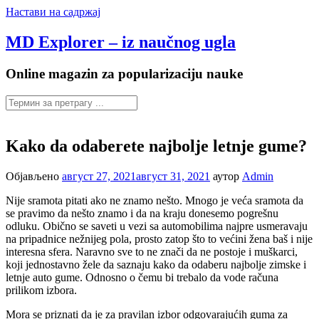
Настави на садржај
MD Explorer – iz naučnog ugla
Online magazin za popularizaciju nauke
Kako da odaberete najbolje letnje gume?
Објављено
август 27, 2021
август 31, 2021
аутор
Admin
Nije sramota pitati ako ne znamo nešto. Mnogo je veća sramota da
se pravimo da nešto znamo i da na kraju donesemo pogrešnu
odluku. Obično se saveti u vezi sa automobilima najpre usmeravaju
na pripadnice nežnijeg pola, prosto zatop što to većini žena baš i nije
interesna sfera. Naravno sve to ne znači da ne postoje i muškarci,
koji jednostavno žele da saznaju kako da odaberu najbolje zimske i
letnje auto gume. Odnosno o čemu bi trebalo da vode računa
prilikom izbora.
Mora se priznati da je za pravilan izbor odgovarajućih guma za