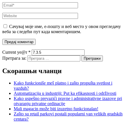
Сачувај моје име, е-пошту и веб место у овом прегледачу
веба за следећи пут када коментаришем.
Current ye@r
*
Претрага за:
Скорашњи чланци
Kako funkcioniše meš platno i zašto propušta svetlost i
vazduh?
Automatizacija u industriji: Put ka efikasnosti i održivosti
Kako uspešno prevazići pravne i administrativne izazove pri
otvaranju privatne ordinacije
Mali magacin može biti izuzetno funkcionalan!
Zašto su retail parkovi postali popularni van velikih gradskih
centara?