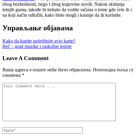
zbog bezbednosti, nego i zbog kupovine novih. Nakon skidanja
letnjih guma, takođe bi trebalo da vodite računa o tome gde ćete ih i
na koji način odložiti, kako biste mogli i kasnije da ih koristite.
Управљање објавама
Kako da kupite najjeftinije avio karte?
Beč – grad muzike i raskošne lepote
Leave A Comment
Ваша адреса е-поште неће бити објављена.
Неопходна поља су
означена
*