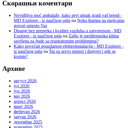
Скорашњи коментари
Nevidljiva moć ambalaže, kako prvi utisak gradi vaš brend -
MD Explorer - iz naučnog ugla
на
Neka štampa na majicama
govori umesto Vas
Disanje bez prepreka i kvalitet vazduha u zatvorenom - MD
Explorer - iz naučnog ugla
на
Zašto je mediteranska klima
savršena za ljude sa respiratornim problemima?
Kako povećati pouzdanost elektroinstalacija - MD Explorer -
iz naučnog ugla
на
Šta su servo motori i drajveri i gde se
koriste?
Архиве
август 2026
јул 2026
јун 2026
мај 2026
април 2026
март 2026
фебруар 2026
јануар 2026
децембар 2025
новембар 2025