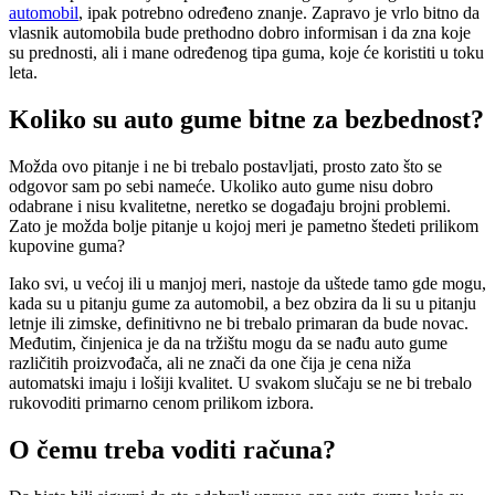
automobil
, ipak potrebno određeno znanje. Zapravo je vrlo bitno da
vlasnik automobila bude prethodno dobro informisan i da zna koje
su prednosti, ali i mane određenog tipa guma, koje će koristiti u toku
leta.
Koliko su auto gume bitne za bezbednost?
Možda ovo pitanje i ne bi trebalo postavljati, prosto zato što se
odgovor sam po sebi nameće. Ukoliko auto gume nisu dobro
odabrane i nisu kvalitetne, neretko se događaju brojni problemi.
Zato je možda bolje pitanje u kojoj meri je pametno štedeti prilikom
kupovine guma?
Iako svi, u većoj ili u manjoj meri, nastoje da uštede tamo gde mogu,
kada su u pitanju gume za automobil, a bez obzira da li su u pitanju
letnje ili zimske, definitivno ne bi trebalo primaran da bude novac.
Međutim, činjenica je da na tržištu mogu da se nađu auto gume
različitih proizvođača, ali ne znači da one čija je cena niža
automatski imaju i lošiji kvalitet. U svakom slučaju se ne bi trebalo
rukovoditi primarno cenom prilikom izbora.
O čemu treba voditi računa?