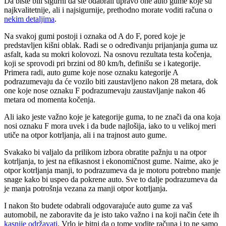
Da biste bili sigurni da ste odabrali upravo one auto gume koje su
najkvalitetnije, ali i najsigurnije, prethodno morate voditi računa o
nekim detaljima
.
Na svakoj gumi postoji i oznaka od A do F, pored koje je
predstavljen kišni oblak. Radi se o određivanju prijanjanja guma uz
asfalt, kada su mokri kolovozi. Na osnovu rezultata testa kočenja,
koji se sprovodi pri brzini od 80 km/h, definišu se i kategorije.
Primera radi, auto gume koje nose oznaku kategorije A
podrazumevaju da će vozilo biti zaustavljeno nakon 28 metara, dok
one koje nose oznaku F podrazumevaju zaustavljanje nakon 46
metara od momenta kočenja.
Ali iako jeste važno koje je kategorije guma, to ne znači da ona koja
nosi oznaku F mora uvek i da bude najlošija, iako to u velikoj meri
utiče na otpor kotrljanja, ali i na trajnost auto gume.
Svakako bi valjalo da prilikom izbora obratite pažnju u na otpor
kotrljanja, to jest na efikasnost i ekonomičnost gume. Naime, ako je
otpor kotrljanja manji, to podrazumeva da je motoru potrebno manje
snage kako bi uspeo da pokrene auto. Sve to dalje podrazumeva da
je manja potrošnja vezana za manji otpor kotrljanja.
I nakon što budete odabrali odgovarajuće auto gume za vaš
automobil, ne zaboravite da je isto tako važno i na koji način ćete ih
kasnije održavati
. Vrlo je bitni da o tome vodite računa i to ne samo