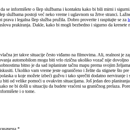
da se informišete o šlep službama i kontaktu kako bi bili mirni i sigurni
lep službama postoji već neko vreme i uglavnom su žrtve stranci. Lažne 
prava i legalna šlep služba pružila. Dobro proverite i raspitajte se za
l
uslova prakiranja. Dakle, kako bi mogli bezbedno i sigurno da krenete n
čna jer takve situacije često viđamo na filmovima. Ali, realnost je zap
ovanja automobilom mogu biti vrlo rizična ukoliko vozač nije dovoljno i
obnostima bitno je da sad isplanirate tačnu mapu prema svojim željama
skusiti. Ukoliko vam vreme jeste ograničeno i želite da stignete što pre
laska u koje možete izbeći gužvu i tako sprečiti dodatno nerviranje i s
 biti od velike pomoći u ovakvim situacijama. Još jedan deo planiranja 
ko ne bi došli u situaciju da budete vraćeni sa graničnog prelaza. Pore
informišete i o tome.
означена
*