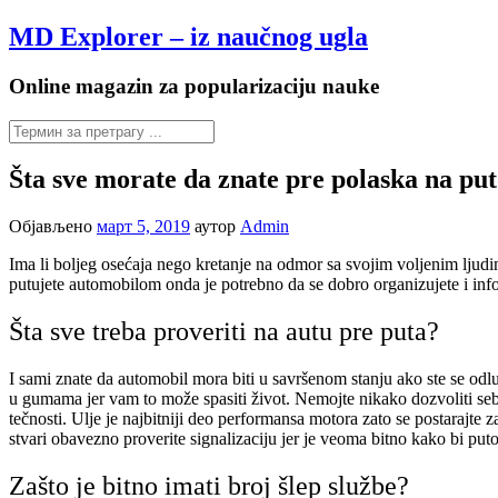
Настави
MD Explorer – iz naučnog ugla
на
садржај
Online magazin za popularizaciju nauke
Šta sve morate da znate pre polaska na p
Објављено
март 5, 2019
аутор
Admin
Ima li boljeg osećaja nego kretanje na odmor sa svojim voljenim ljudi
putujete automobilom onda je potrebno da se dobro organizujete i inf
Šta sve treba proveriti na autu pre puta?
I sami znate da automobil mora biti u savršenom stanju ako ste se odlu
u gumama jer vam to može spasiti život. Nemojte nikako dozvoliti se
tečnosti. Ulje je najbitniji deo performansa motora zato se postarajte 
stvari obavezno proverite signalizaciju jer je veoma bitno kako bi put
Zašto je bitno imati broj šlep službe?