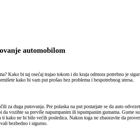
utovanje automobilom
ma? Kako bi taj osećaj trajao tokom i do kraja odmora potrebno je sigurn
ormišete kako bi vam put prošao bez problema i bespotrebnog stresa.
čili za duga putovanja. Pre polaska na put postarjate se da auto odveze
bi da vozihte sa previše napumpanim ili ispumpanim gumama. Gume su j
za ti kako ne bi bilo većih posledica. Nakon toga ne zbaoravite da proveri
ovali bezbedno i sigurno.