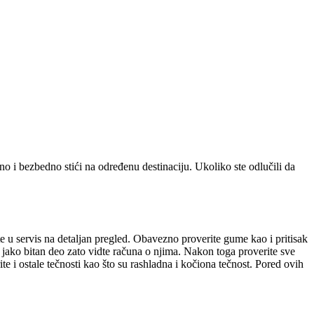
o i bezbedno stići na određenu destinaciju. Ukoliko ste odlučili da
te u servis na detaljan pregled. Obavezno proverite gume kao i pritisak
ako bitan deo zato vidte računa o njima. Nakon toga proverite sve
te i ostale tečnosti kao što su rashladna i kočiona tečnost. Pored ovih