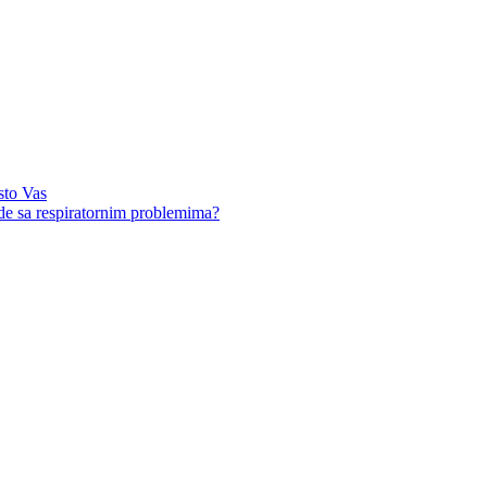
sto Vas
ude sa respiratornim problemima?