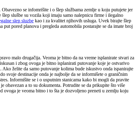
. Obavezno se infomrišite i o šlep službama zemlje u koju putujete jer
šlep slušbe su vozila koji imaju samo nalepnicu firme i ilegalno
egalne slep sluzbe
kao i za kvalitet njihovih usluga. Uvek birajte šlep
a put pored planova i pregleda automobila postarajte se da imate broj
ravo malo drugačija. Veoma je bitno da na vreme isplanirate stvari za
skusan i zbog ovoga je bitno isplanirati putovanje koje je ostvarivo
. Ako želite da samo putovanje kolima bude iskustvo onda ispanirajte
 do svoje destinacije onda je najbolje da se informišete o graničnim
tres. Informišite se i o usputnim stanicama kako bi mogli da pravite
je obavezan a to su dokumenta. Potrudite se da prikupite što više
d ovoga je veoma bitno i to šta je dozvoljeno preneti u zemlju koju