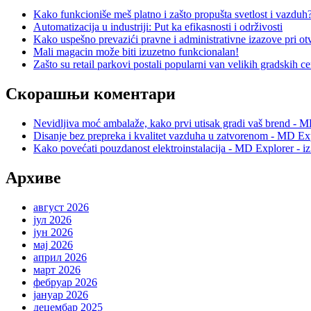
Kako funkcioniše meš platno i zašto propušta svetlost i vazduh
Automatizacija u industriji: Put ka efikasnosti i održivosti
Kako uspešno prevazići pravne i administrativne izazove pri otv
Mali magacin može biti izuzetno funkcionalan!
Zašto su retail parkovi postali popularni van velikih gradskih c
Скорашњи коментари
Nevidljiva moć ambalaže, kako prvi utisak gradi vaš brend - M
Disanje bez prepreka i kvalitet vazduha u zatvorenom - MD Exp
Kako povećati pouzdanost elektroinstalacija - MD Explorer - i
Архиве
август 2026
јул 2026
јун 2026
мај 2026
април 2026
март 2026
фебруар 2026
јануар 2026
децембар 2025