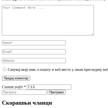
Сачувај моје име, е-пошту и веб место у овом прегледачу ве
Current ye@r
*
Претрага
за:
Скорашњи чланци