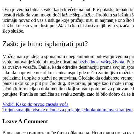
Ovo je veoma bitna stvaka kada krećete na put. Pre polaska trebalo bi 
postoji rizik da vam mogu doći lažne šlep službe. Problem sa lažnim š
uzimaju novac od vas a usluge koje pružaju nisu ni najmanje ono što bi 
službe koje su vam dostupne 24 sata kao i iskustvo njihovih vozača i 
šlep službe.
Zašto je bitno isplanirati put?
Možda nam je ideja o sponatnom i neplaniranom putovanju veoma privla
svoje putovanje koje bi mogle uticati na
bezbednost vašeg života
. Put
za ovakve vozače. Dakle, kada odredite destinaciju prema svojim spos
tako da napravite nekoliko stanica usput gde nešto zanimljivo možete i
prelazima i uopšte o gužvi na putevima. Gledajte da odaberete vreme po
pauzu ukoliko je put prilično dug. Restorani, pumpe kao i moteli mogu
tačnih informacija o dokumentima koji su vam potrebni za putovanje ka
putujete. Pravila su različita za svaku zemlju zato bi bilo dobro da se 
Управљање
Vodič: Kako do prvog zasada voća
Trajno smanjite visoke račune za grejanje jednokratnim investiranjem
објавама
Leave A Comment
Ваша адреса е-поште неће бити објављена.
Неопходна поља су 