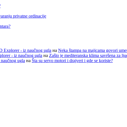
?
aranju privatne ordinacije
entara?
D Explorer - iz naučnog ugla
на
Neka štampa na majicama govori ume
lorer - iz naučnog ugla
на
Zašto je mediteranska klima savršena za lj
z naučnog ugla
на
Šta su servo motori i drajveri i gde se koriste?