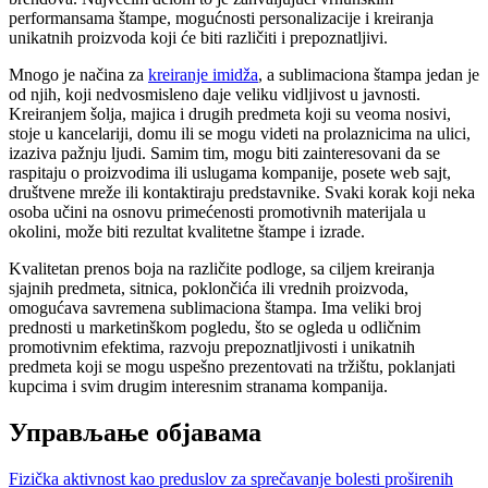
performansama štampe, mogućnosti personalizacije i kreiranja
unikatnih proizvoda koji će biti različiti i prepoznatljivi.
Mnogo je načina za
kreiranje imidža
, a sublimaciona štampa jedan je
od njih, koji nedvosmisleno daje veliku vidljivost u javnosti.
Kreiranjem šolja, majica i drugih predmeta koji su veoma nosivi,
stoje u kancelariji, domu ili se mogu videti na prolaznicima na ulici,
izaziva pažnju ljudi. Samim tim, mogu biti zainteresovani da se
raspitaju o proizvodima ili uslugama kompanije, posete web sajt,
društvene mreže ili kontaktiraju predstavnike. Svaki korak koji neka
osoba učini na osnovu primećenosti promotivnih materijala u
okolini, može biti rezultat kvalitetne štampe i izrade.
Kvalitetan prenos boja na različite podloge, sa ciljem kreiranja
sjajnih predmeta, sitnica, poklončića ili vrednih proizvoda,
omogućava savremena sublimaciona štampa. Ima veliki broj
prednosti u marketinškom pogledu, što se ogleda u odličnim
promotivnim efektima, razvoju prepoznatljivosti i unikatnih
predmeta koji se mogu uspešno prezentovati na tržištu, poklanjati
kupcima i svim drugim interesnim stranama kompanija.
Управљање објавама
Fizička aktivnost kao preduslov za sprečavanje bolesti proširenih