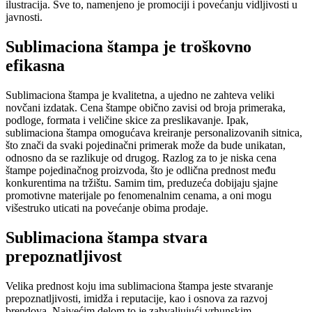
ilustracija. Sve to, namenjeno je promociji i povećanju vidljivosti u
javnosti.
Sublimaciona štampa je troškovno
efikasna
Sublimaciona štampa je kvalitetna, a ujedno ne zahteva veliki
novčani izdatak. Cena štampe obično zavisi od broja primeraka,
podloge, formata i veličine skice za preslikavanje. Ipak,
sublimaciona štampa omogućava kreiranje personalizovanih sitnica,
što znači da svaki pojedinačni primerak može da bude unikatan,
odnosno da se razlikuje od drugog. Razlog za to je niska cena
štampe pojedinačnog proizvoda, što je odlična prednost među
konkurentima na tržištu. Samim tim, preduzeća dobijaju sjajne
promotivne materijale po fenomenalnim cenama, a oni mogu
višestruko uticati na povećanje obima prodaje.
Sublimaciona štampa stvara
prepoznatljivost
Velika prednost koju ima sublimaciona štampa jeste stvaranje
prepoznatljivosti, imidža i reputacije, kao i osnova za razvoj
brendova. Najvećim delom to je zahvaljujući vrhunskim