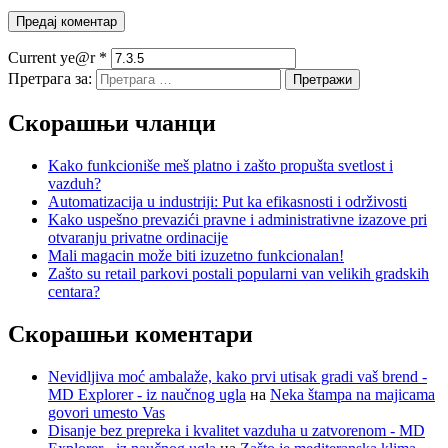
Current ye@r
*
Претрага за:
Скорашњи чланци
Kako funkcioniše meš platno i zašto propušta svetlost i
vazduh?
Automatizacija u industriji: Put ka efikasnosti i održivosti
Kako uspešno prevazići pravne i administrativne izazove pri
otvaranju privatne ordinacije
Mali magacin može biti izuzetno funkcionalan!
Zašto su retail parkovi postali popularni van velikih gradskih
centara?
Скорашњи коментари
Nevidljiva moć ambalaže, kako prvi utisak gradi vaš brend -
MD Explorer - iz naučnog ugla
на
Neka štampa na majicama
govori umesto Vas
Disanje bez prepreka i kvalitet vazduha u zatvorenom - MD