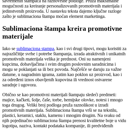
savremenih štampača na raznovrsne podloge. Pruža maksimalne
mogućnosti za kreiranje personalizovanih promotivnih materijala i
jedinstvenih proizvoda. U nastavku teksta dajemo ključne razloge
zašto je sublimaciona štampa moćan element marketinga.
Sublimaciona štampa kreira promotivne
materijale
Iako se
sublimaciona stampa
, kao i svi drugi tipovi, mogu koristiti za
najrazličitije svrhe i potrebe štampanja, izrada atraktivnih i unikatnih
promotivnih materijala velika je prednost. Oni su namenjeni
kupcima, dobavljačima i svim drugim poslovnim saradnicima i
mogu se poklanjati sa ili bez povoda. Najčešće se daruju za važne
datume, u nagradnim igrama, zatim kao poklon uz proizvod, kao i
za određeni iznos obavljenih kupovina ili vrednost ostvarene
saradnje i ugovora.
Obično se kao promotivni materijali štampaju sledeći predmeti:
majice, kačketi, šolje, čaše, torbe, hemijske olovke, notesi i mnogo
toga drugog. Veliki broj podloga pruža raznolikost u izradi
promotivnih materijala. Sublimaciona štampa vrši se na tekstilu,
plastici, keramici, staklu, kamenu i mnogim drugim. Na svaku od
njih pojedinačno sublimaciona štampa prenosi kvalitetne boje u vidu
logotipa, naziva, kontakt podataka kompanije, ili predviđenih