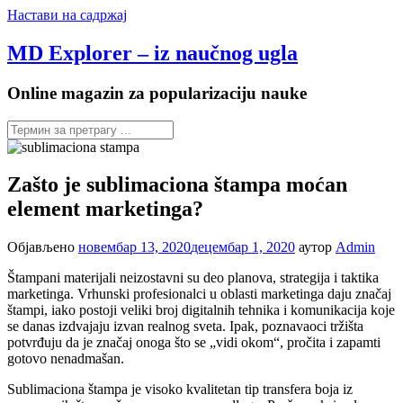
Настави на садржај
MD Explorer – iz naučnog ugla
Online magazin za popularizaciju nauke
Zašto je sublimaciona štampa moćan
element marketinga?
Објављено
новембар 13, 2020
децембар 1, 2020
аутор
Admin
Štampani materijali neizostavni su deo planova, strategija i taktika
marketinga. Vrhunski profesionalci u oblasti marketinga daju značaj
štampi, iako postoji veliki broj digitalnih tehnika i komunikacija koje
se danas izdvajaju izvan realnog sveta. Ipak, poznavaoci tržišta
potvrđuju da je značaj onoga što se „vidi okom“, pročita i zapamti
gotovo nenadmašan.
Sublimaciona štampa je visoko kvalitetan tip transfera boja iz