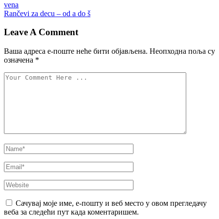
vena
Rančevi za decu – od a do š
Leave A Comment
Ваша адреса е-поште неће бити објављена.
Неопходна поља су
означена
*
Сачувај моје име, е-пошту и веб место у овом прегледачу
веба за следећи пут када коментаришем.