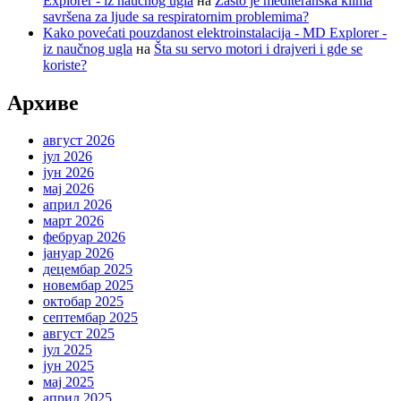
Explorer - iz naučnog ugla
на
Zašto je mediteranska klima
savršena za ljude sa respiratornim problemima?
Kako povećati pouzdanost elektroinstalacija - MD Explorer -
iz naučnog ugla
на
Šta su servo motori i drajveri i gde se
koriste?
Архиве
август 2026
јул 2026
јун 2026
мај 2026
април 2026
март 2026
фебруар 2026
јануар 2026
децембар 2025
новембар 2025
октобар 2025
септембар 2025
август 2025
јул 2025
јун 2025
мај 2025
април 2025