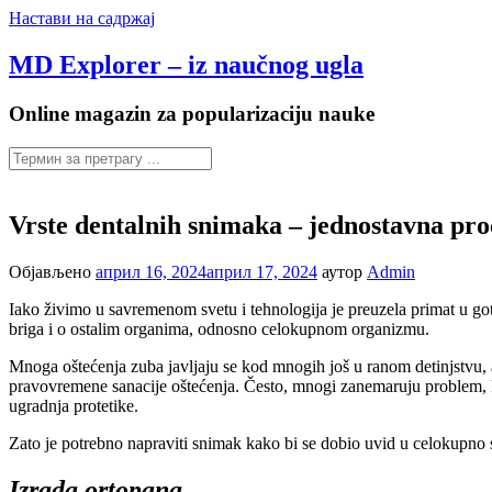
Настави на садржај
MD Explorer – iz naučnog ugla
Online magazin za popularizaciju nauke
Vrste dentalnih snimaka – jednostavna pro
Објављено
април 16, 2024
април 17, 2024
аутор
Admin
Iako živimo u savremenom svetu i tehnologija je preuzela primat u go
briga i o ostalim organima, odnosno celokupnom organizmu.
Mnoga oštećenja zuba javljaju se kod mnogih još u ranom detinjstvu, a
pravovremene sanacije oštećenja. Često, mnogi zanemaruju problem, koj
ugradnja protetike.
Zato je potrebno napraviti snimak kako bi se dobio uvid u celokupno s
Izrada ortopana