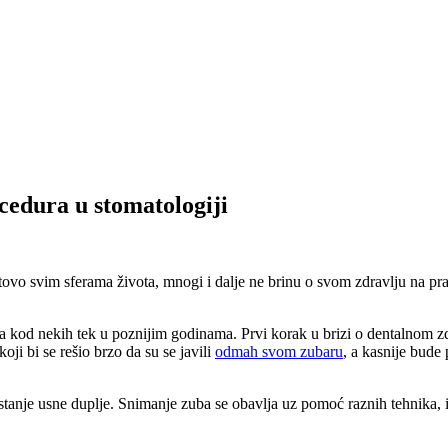
cedura u stomatologiji
tovo svim sferama života, mnogi i dalje ne brinu o svom zdravlju na pr
 kod nekih tek u poznijim godinama. Prvi korak u brizi o dentalnom zdra
i bi se rešio brzo da su se javili
odmah svom zubaru
, a kasnije bude
tanje usne duplje. Snimanje zuba se obavlja uz pomoć raznih tehnika, i