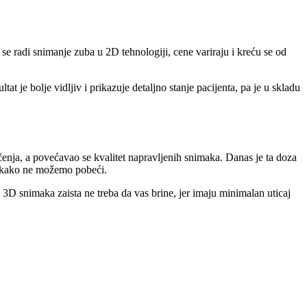
se radi snimanje zuba u 2D tehnologiji, cene variraju i kreću se od
at je bolje vidljiv i prikazuje detaljno stanje pacijenta, pa je u skladu
ačenja, a povećavao se kvalitet napravljenih snimaka. Danas je ta doza
 nikako ne možemo pobeći.
i 3D snimaka zaista ne treba da vas brine, jer imaju minimalan uticaj