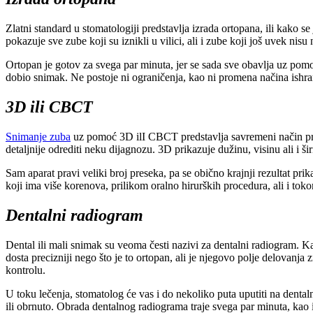
Zlatni standard u stomatologiji predstavlja izrada ortopana, ili kako s
pokazuje sve zube koji su iznikli u vilici, ali i zube koji još uvek nisu n
Ortopan je gotov za svega par minuta, jer se sada sve obavlja uz pom
dobio snimak. Ne postoje ni ograničenja, kao ni promena načina ishra
3D ili CBCT
Snimanje zuba
uz pomoć 3D ilI CBCT predstavlja savremeni način pravlj
detaljnije odrediti neku dijagnozu. 3D prikazuje dužinu, visinu ali i šir
Sam aparat pravi veliki broj preseka, pa se obično krajnji rezultat prik
koji ima više korenova, prilikom oralno hirurških procedura, ali i tok
Dentalni radiogram
Dental ili mali snimak su veoma česti nazivi za dentalni radiogram. Ka
dosta precizniji nego što je to ortopan, ali je njegovo polje delovanja
kontrolu.
U toku lečenja, stomatolog će vas i do nekoliko puta uputiti na dental
ili obrnuto. Obrada dentalnog radiograma traje svega par minuta, kao i u