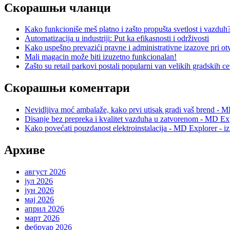
Скорашњи чланци
Kako funkcioniše meš platno i zašto propušta svetlost i vazduh
Automatizacija u industriji: Put ka efikasnosti i održivosti
Kako uspešno prevazići pravne i administrativne izazove pri otv
Mali magacin može biti izuzetno funkcionalan!
Zašto su retail parkovi postali popularni van velikih gradskih c
Скорашњи коментари
Nevidljiva moć ambalaže, kako prvi utisak gradi vaš brend - M
Disanje bez prepreka i kvalitet vazduha u zatvorenom - MD Exp
Kako povećati pouzdanost elektroinstalacija - MD Explorer - i
Архиве
август 2026
јул 2026
јун 2026
мај 2026
април 2026
март 2026
фебруар 2026