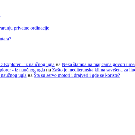
?
aranju privatne ordinacije
entara?
D Explorer - iz naučnog ugla
на
Neka štampa na majicama govori ume
lorer - iz naučnog ugla
на
Zašto je mediteranska klima savršena za lj
z naučnog ugla
на
Šta su servo motori i drajveri i gde se koriste?