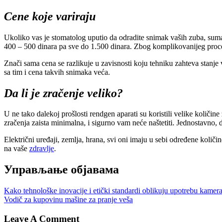
Cene koje variraju
Ukoliko vas je stomatolog uputio da odradite snimak vaših zuba, suma k
400 – 500 dinara pa sve do 1.500 dinara. Zbog komplikovanijeg proce
Znači sama cena se razlikuje u zavisnosti koju tehniku zahteva stanje vaš
sa tim i cena takvih snimaka veća.
Da li je zračenje veliko?
U ne tako dalekoj prošlosti rendgen aparati su koristili velike količi
zračenja zaista minimalna, i sigurno vam neće naštetiti. Jednostavno
Električni uređaji, zemlja, hrana, svi oni imaju u sebi određene količi
na vaše
zdravlje
.
Управљање објавама
Kako tehnološke inovacije i etički standardi oblikuju upotrebu kamer
Vodič za kupovinu mašine za pranje veša
Leave A Comment