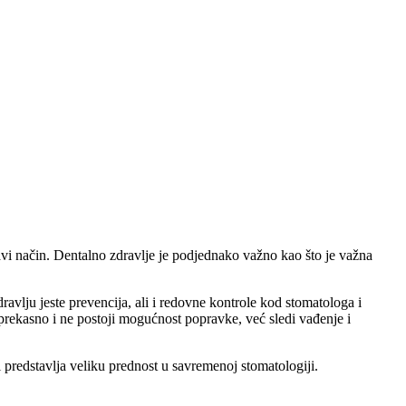
avi način. Dentalno zdravlje je podjednako važno kao što je važna
vlju jeste prevencija, ali i redovne kontrole kod stomatologa i
 prekasno i ne postoji mogućnost popravke, već sledi vađenje i
 predstavlja veliku prednost u savremenoj stomatologiji.