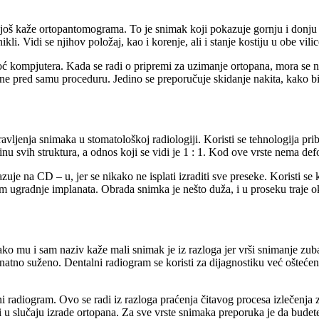
e još kaže ortopantomograma. To je snimak koji pokazuje gornju i donju vi
ikli. Vidi se njihov položaj, kao i korenje, ali i stanje kostiju u obe vilic
oć kompjutera. Kada se radi o pripremi za uzimanje ortopana, mora se n
ne pred samu proceduru. Jedino se preporučuje skidanje nakita, kako bi
enja snimaka u stomatološkoj radiologiji. Koristi se tehnologija pribli
inu svih struktura, a odnos koji se vidi je 1 : 1. Kod ove vrste nema defo
azuje na CD – u, jer se nikako ne isplati izraditi sve preseke. Koristi se
om ugradnje implanata. Obrada snimka je nešto duža, i u proseku traje o
ko mu i sam naziv kaže mali snimak je iz razloga jer vrši snimanje zuba,
 znatno suženo. Dentalni radiogram se koristi za dijagnostiku već ošteće
ni radiogram. Ovo se radi iz razloga praćenja čitavog procesa izlečenja 
 slučaju izrade ortopana. Za sve vrste snimaka preporuka je da budete mir