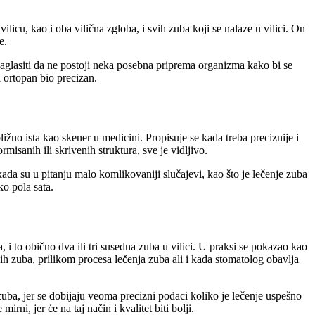
licu, kao i oba vilična zgloba, i svih zuba koji se nalaze u vilici. On
e.
aglasiti da ne postoji neka posebna priprema organizma kako bi se
 ortopan bio precizan.
žno ista kao skener u medicini. Propisuje se kada treba preciznije i
rmisanih ili skrivenih struktura, sve je vidljivo.
 kada su u pitanju malo komlikovaniji slučajevi, kao što je lečenje zuba
ko pola sata.
 i to obično dva ili tri susedna zuba u vilici. U praksi se pokazao kao
nih zuba, prilikom procesa lečenja zuba ali i kada stomatolog obavlja
zuba, jer se dobijaju veoma precizni podaci koliko je lečenje uspešno
ni, jer će na taj način i kvalitet biti bolji.