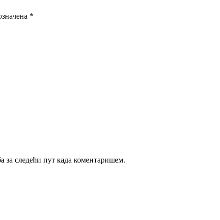
означена
*
ба за следећи пут када коментаришем.