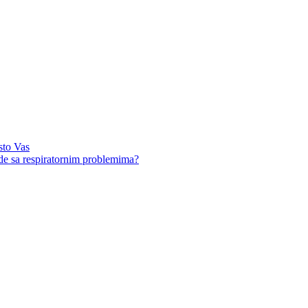
sto Vas
ude sa respiratornim problemima?