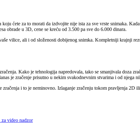
oju ćete za to morati da izdvojite nije ista za sve vrste snimaka. Kada 
sa obrade u 3D, cene se kreću od 3.500 pa sve do 6.000 dinara.
e vilice, ali i od složenosti dobijenog snimka. Kompletniji krajnji rezult
ne zračenja. Kako je tehnologija napredovala, tako se smanjivala doza zr
, danas je zračenje prisutno u nekim svakodnevnim stvarima i od njega
ne zračenja i to je neminovno. Izlaganje zračenju tokom pravljenja 2D il
a za video nadzor