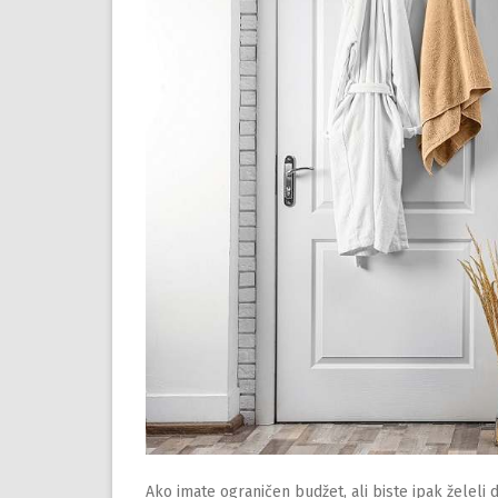
Ako imate ograničen budžet, ali biste ipak želeli d