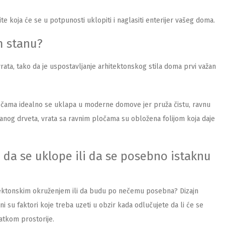
e koja će se u potpunosti uklopiti i naglasiti enterijer vašeg doma.
m stanu?
vrata, tako da je uspostavljanje arhitektonskog stila doma prvi važan
ločama idealno se uklapa u moderne domove jer pruža čistu, ravnu
iranog drveta, vrata sa ravnim pločama su obložena folijom koja daje
a da se uklope ili da se posebno istaknu
rhitektonskim okruženjem ili da budu po nečemu posebna? Dizajn
žni su faktori koje treba uzeti u obzir kada odlučujete da li će se
tatkom prostorije.