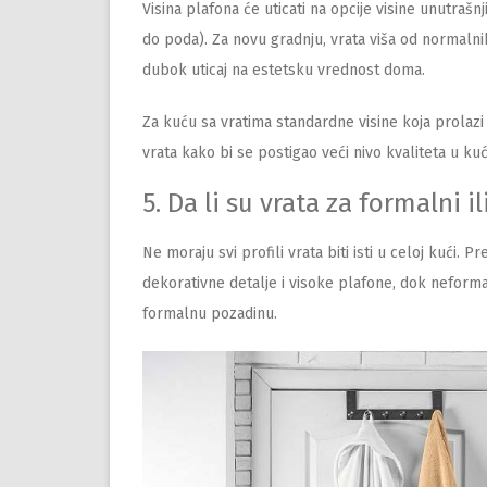
Visina plafona će uticati na opcije visine unutrašn
do poda). Za novu gradnju, vrata viša od normalnih
dubok uticaj na estetsku vrednost doma.
Za kuću sa vratima standardne visine koja prolazi 
vrata kako bi se postigao veći nivo kvaliteta u k
5. Da li su vrata za formalni 
Ne moraju svi profili vrata biti isti u celoj kući. 
dekorativne detalje i visoke plafone, dok neforma
formalnu pozadinu.