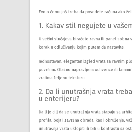
Evo o čemu još treba da povedete računa ako želit
1. Kakav stil negujete u vaše
U većini slučajeva biraćete ravna ili panel sobna 
korak u odlučivanju kojim putem da nastavite.
Jednostavan, elegantan izgled vrata sa ravnim p
površinu. Obično napravljena od iverice ili lamin
vratima željenu teksturu.
2. Da li unutrašnja vrata treb
u enterijeru?
Da li je cilj da se unutrašnja vrata stapaju sa a
profila, boja i završna obrada, kao i okruženje, va
unutrašnja vrata uklopiti ili biti u kontrastu sa os