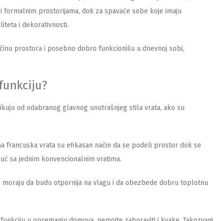
 i formalnim prostorijama, dok za spavaće sobe koje imaju
teta i dekorativnosti.
činu prostora i posebno dobro funkcionišu u dnevnoj sobi,
 funkciju?
ikuju od odabranog glavnog unutrašnjeg stila vrata, ako su
ena francuska vrata su efikasan način da se podeli prostor dok se
guć sa jednim konvencionalnim vratima.
ođe moraju da budu otpornija na vlagu i da obezbede dobru toplotnu
 funkciju u opremanju domova, nemojte zaboraviti i kvake. Takozvani