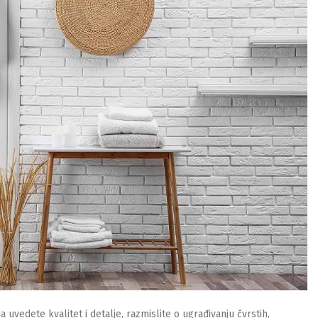
a uvedete kvalitet i detalje, razmislite o ugrađivanju čvrstih,