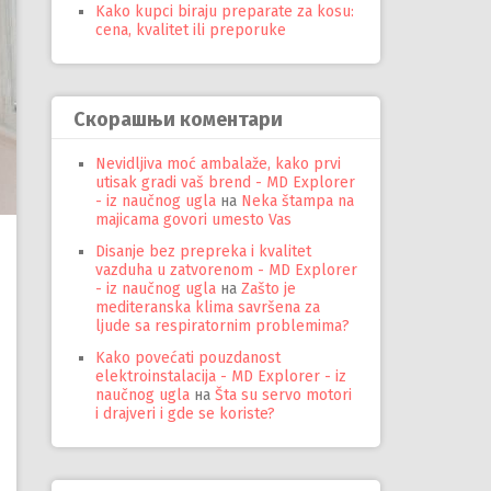
Kako kupci biraju preparate za kosu:
cena, kvalitet ili preporuke
Скорашњи коментари
Nevidljiva moć ambalaže, kako prvi
utisak gradi vaš brend - MD Explorer
- iz naučnog ugla
на
Neka štampa na
majicama govori umesto Vas
Disanje bez prepreka i kvalitet
vazduha u zatvorenom - MD Explorer
- iz naučnog ugla
на
Zašto je
mediteranska klima savršena za
ljude sa respiratornim problemima?
Kako povećati pouzdanost
elektroinstalacija - MD Explorer - iz
naučnog ugla
на
Šta su servo motori
i drajveri i gde se koriste?