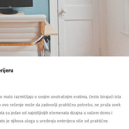
rijeru
o malo razmišljaju o svojim unutrašnjim vratima, često birajući ista
ko ovo rešenje može da zadovolji praktičnu potrebu, ne pruža uvek
ta su jedan od najvidljivijih elemenata dizajna u vašem domu i
Zato je njihova uloga u uređenju enterijera više od praktične.