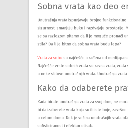
Sobna vrata kao deo en
Unutrašnja vrata ispunjavaju brojne funkcionalne
sigurnost, smanjuju buku i razdvajaju prostorije. 
se sa razlogom pitamo da li je moguće pronaći un
stila? Da li je bitno da sobna vrata budu lepa?
Vrata za sobu
su najčešće izrađena od medijapana, 
Najčešće vrste sobnih vrata su ravna vrata, vrat
u neke stilove unutrašnjih vrata. Unutrašnja vrata 
Kako da odaberete pra
Kada birate unutrašnja vrata za svoj dom, ne mor
bi da izaberete vrata koja su ili iste boje, završn
u celom domu. Dok je većina unutrašnjih vrata ofa
sofisticiranost i efektan utisak.