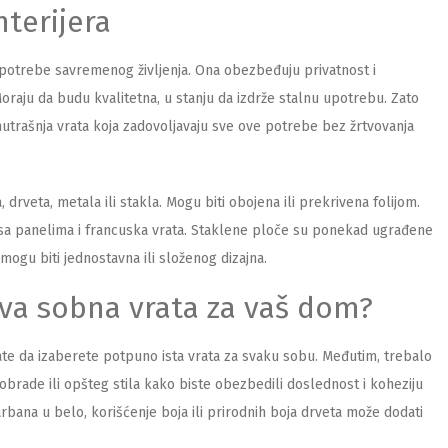
terijera
 potrebe savremenog življenja. Ona obezbeđuju privatnost i
Moraju da budu kvalitetna, u stanju da izdrže stalnu upotrebu. Zato
utrašnja vrata koja zadovoljavaju sve ove potrebe bez žrtvovanja
drveta, metala ili stakla. Mogu biti obojena ili prekrivena folijom.
a sa panelima i francuska vrata. Staklene ploče su ponekad ugrađene
mogu biti jednostavna ili složenog dizajna.
va sobna vrata za vaš dom?
ate da izaberete potpuno ista vrata za svaku sobu. Međutim, trebalo
e obrade ili opšteg stila kako biste obezbedili doslednost i koheziju
rbana u belo, korišćenje boja ili prirodnih boja drveta može dodati