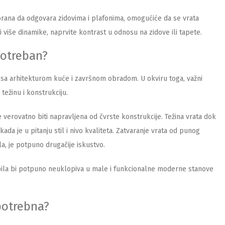
abrana da odgovara zidovima i plafonima, omogućiće da se vrata
i više dinamike, naprvite kontrast u odnosu na zidove ili tapete.
potreban?
u sa arhitekturom kuće i završnom obradom. U okviru toga, važni
 težinu i konstrukciju.
 verovatno biti napravljena od čvrste konstrukcije. Težina vrata dok
kada je u pitanju stil i nivo kvaliteta. Zatvaranje vrata od punog
la, je potpuno drugačije iskustvo.
bila bi potpuno neuklopiva u male i funkcionalne moderne stanove
 potrebna?