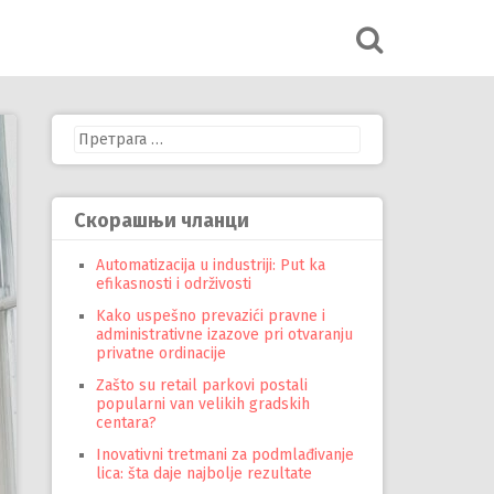
Претрага
за:
Скорашњи чланци
Automatizacija u industriji: Put ka
efikasnosti i održivosti
Kako uspešno prevazići pravne i
administrativne izazove pri otvaranju
privatne ordinacije
Zašto su retail parkovi postali
popularni van velikih gradskih
centara?
Inovativni tretmani za podmlađivanje
lica: šta daje najbolje rezultate