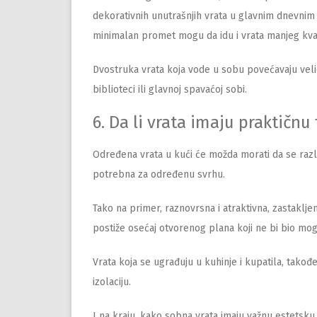
dekorativnih unutrašnjih vrata u glavnim dnevnim
minimalan promet mogu da idu i vrata manjeg kvali
Dvostruka vrata koja vode u sobu povećavaju veli
biblioteci ili glavnoj spavaćoj sobi.
6. Da li vrata imaju praktičnu
Određena vrata u kući će možda morati da se razl
potrebna za određenu svrhu.
Tako na primer, raznovrsna i atraktivna, zastaklj
postiže osećaj otvorenog plana koji ne bi bio mo
Vrata koja se ugrađuju u kuhinje i kupatila, tak
izolaciju.
I na kraju, kako sobna vrata imaju važnu estetsku