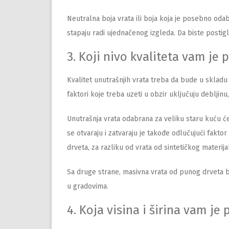
Neutralna boja vrata ili boja koja je posebno od
stapaju radi ujednačenog izgleda. Da biste postigl
3. Koji nivo kvaliteta vam je 
Kvalitet unutrašnjih vrata treba da bude u sklad
faktori koje treba uzeti u obzir uključuju debljinu,
Unutrašnja vrata odabrana za veliku staru kuću će
se otvaraju i zatvaraju je takođe odlučujući faktor 
drveta, za razliku od vrata od sintetičkog materija
Sa druge strane, masivna vrata od punog drveta 
u gradovima.
4. Koja visina i širina vam je