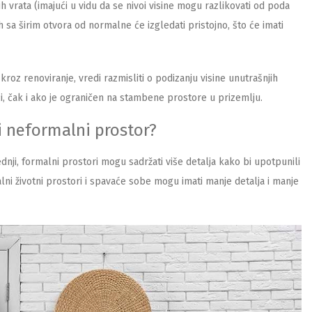
jih vrata (imajući u vidu da se nivoi visine mogu razlikovati od poda
 sa širim otvora od normalne će izgledati pristojno, što će imati
kroz renoviranje, vredi razmisliti o podizanju visine unutrašnjih
ući, čak i ako je ograničen na stambene prostore u prizemlju.
ili neformalni prostor?
Prednji, formalni prostori mogu sadržati više detalja kako bi upotpunili
lni životni prostori i spavaće sobe mogu imati manje detalja i manje