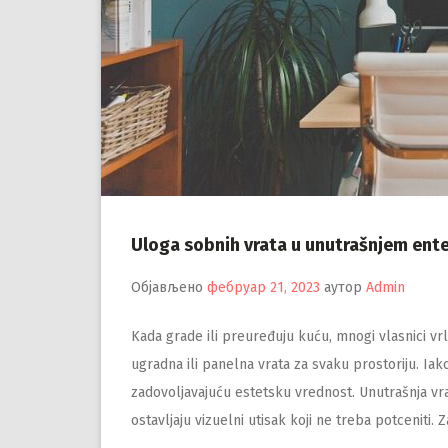
Uloga sobnih vrata u unutrašnjem ente
Објављено
фебруар 21, 2023
аутор
Admin
Kada grade ili preuređuju kuću, mnogi vlasnici vrl
ugradna ili panelna vrata za svaku prostoriju. Ia
zadovoljavajuću estetsku vrednost. Unutrašnja vra
ostavljaju vizuelni utisak koji ne treba potceniti. 