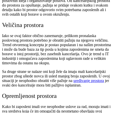
poslovnih ideja i organizovanje poslova. Od kancelarijskog prostora
do prostora za opuštanje, pažnja se pridaje svakom kutku i svakom
detalju kako bi prostor odgovorio svim potrebama zaposlenih ali i
svih ostalih koji borave u ovom okruženju.
Veličina prostora
Iako se ovaj faktor obično zanemaruje, prilikom pronalaska
poslovnog prostora potrebno je obratiti pažnju na njegovu veličinu.
Trend otvorenog koncepta je postao popularan i na našim prostorima
i može da bude baza za tip posla u kojima zaposlenima ne smeta da
borave u istoj prostoriji, bez zasebnih kancelarija. Ovo je trend u IT
industriji i omogućava zaposlenima koji uglavnom rade u velikim
timovima da ostanu na okupu.
Sa druge strane se nalaze oni koji žele da imaju mali kancelarijski
prostor zbog uštede novca ili usled manjeg broja zaposlenih. U ovoj
situaciji je neophodno obratiti više pažnje na
uređivanje prostora
jer
svaki deo kancelraije mora biti pažljivo isplaniran.
Opremljenost prostora
Kako bi zaposleni imali sve neophodne uslove za rad, moraju imati i
sva sredstva koja će im omogućiti da neometano obavljaju svoj