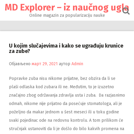
Настави
MD Explorer – iz naučnog ugla
на
садржај
Online magazin za popularizaciju nauke
U kojim slučajevima i kako se ugrađuju krunice
za zube?
Објављено
март 29, 2021
аутор
Admin
Popravke zuba nisu nikome prijatne, bez obzira da li se
plaši odlaska kod zubara ili ne. Međutim, to je izuzetno
značajno zbog održavanja zdravlja usta i zuba.
Da razjasnimo
odmah, nikome nije prijatno da posećuje stomatologa, ali je
poželjno da makar jednom u šest meseci ili u toku godine
svaki pojedinac ode na redovnu kontrolu. A tom prilikom će
stručnjak ustanoviti da li je došlo do bilo kakvih promena na