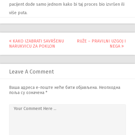
pacijent dođe samo jednom kako bi taj proces bio izvršen ili
više puta.
Управљање
KAKO IZABRATI SAVRŠENU
RUŽE – PRAVILNI UZGOJ I
NARUKVICU ZA POKLON
NEGA
објавама
Leave A Comment
Ваша адреса е-поште неће бити објављена.
Неопходна
поља су означена
*