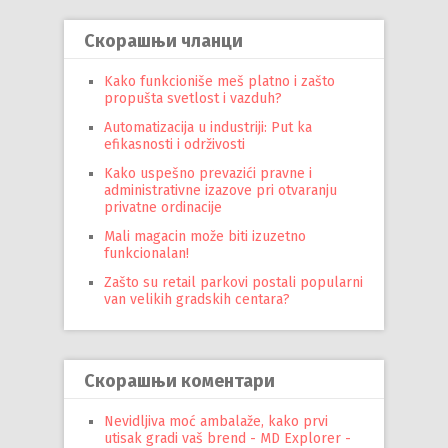
Скорашњи чланци
Kako funkcioniše meš platno i zašto
propušta svetlost i vazduh?
Automatizacija u industriji: Put ka
efikasnosti i održivosti
Kako uspešno prevazići pravne i
administrativne izazove pri otvaranju
privatne ordinacije
Mali magacin može biti izuzetno
funkcionalan!
Zašto su retail parkovi postali popularni
van velikih gradskih centara?
Скорашњи коментари
Nevidljiva moć ambalaže, kako prvi
utisak gradi vaš brend - MD Explorer -