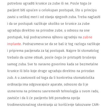
potrebno ugraditi krunice za zube ili ne. Posle toga će
pacijent biti upućen u celokupan postupak, što u principu
zavisi u velikoj meri i od stanja njegovih zuba. Treba naglasiti
i da se postupak razlikuje ukoliko se krunice za zube
ugrađuju direktno na prirodne zube, u odnosu na one
postupak, koji podrazumeva njihovu ugradnju na
zubne
implante
. Podrazumeva se da se baš iz tog razloga razlikuje
i priprema pacijenata za taj postupak. Najpre bi stomatolog
trebalo da uzme otisak, posle čega će pristupiti brušenju
samog zuba. Sve to naravno govorimo kada se bezmetalne
krunice ili bilo koje druge ugrađuju direktno na prirodan
zub. A u zavisnosti od toga da li konkretna stomatološka
ordinacija ima odgovarajuće aparate, odnosno da li je
usmerena na primenu savremenih tehnologija u svom radu,
zavisiće i da li će pacijentu biti ponuđena opcija
trodimenzionalnog skeniranja uz korišćenje takozvane CAM-