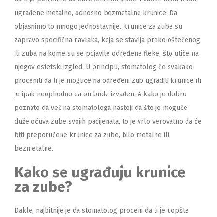
ugrađene metalne, odnosno bezmetalne krunice. Da
objasnimo to mnogo jednostavnije. Krunice za zube su
zapravo specifična navlaka, koja se stavlja preko oštećenog
ili zuba na kome su se pojavile određene fleke, što utiče na
njegov estetski izgled. U principu, stomatolog će svakako
proceniti da li je moguće na određeni zub ugraditi krunice ili
je ipak neophodno da on bude izvađen. A kako je dobro
poznato da većina stomatologa nastoji da što je moguće
duže očuva zube svojih pacijenata, to je vrlo verovatno da će
biti preporučene krunice za zube, bilo metalne ili
bezmetalne.
Kako se ugrađuju krunice
za zube?
Dakle, najbitnije je da stomatolog proceni da li je uopšte