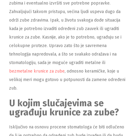
zubima i eventualno izvršiti sve potrebne popravke.
Zahvaljujući takvom pristupu, većina ljudi uspeva dugo da
održi zube zdravima. Ipak, u životu svakoga dođe situacija
kada je potrebno izvaditi određeni zub zauvek ili ugraditi
krunice za zube. Kasnije, ako je to potrebno, ugrađuju se i
celokupne proteze. Upravo zato što je savremena
tehnologija napredovala, a što se svakako odražava i na
stomatologiju, sada je moguće ugraditi metalne ili
bezmetalne krunice za zube
, odnosno keramičke, koje u
velikoj meri mogu gotovo u potpunosti da zamene određeni
zub.
U kojim slučajevima se
ugrađuju krunice za zube?
Isključivo na osnovu procene stomatologa će biti odlučeno
da li je potrebno da određeni zub bude izvađen ili da budu