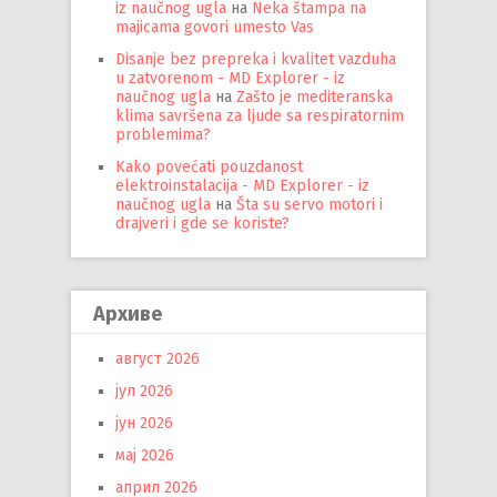
iz naučnog ugla
на
Neka štampa na
majicama govori umesto Vas
Disanje bez prepreka i kvalitet vazduha
u zatvorenom - MD Explorer - iz
naučnog ugla
на
Zašto je mediteranska
klima savršena za ljude sa respiratornim
problemima?
Kako povećati pouzdanost
elektroinstalacija - MD Explorer - iz
naučnog ugla
на
Šta su servo motori i
drajveri i gde se koriste?
Архиве
август 2026
јул 2026
јун 2026
мај 2026
април 2026