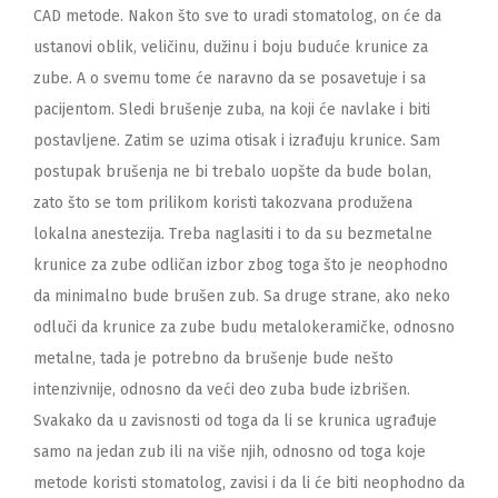
CAD metode. Nakon što sve to uradi stomatolog, on će da
ustanovi oblik, veličinu, dužinu i boju buduće krunice za
zube. A o svemu tome će naravno da se posavetuje i sa
pacijentom. Sledi brušenje zuba, na koji će navlake i biti
postavljene. Zatim se uzima otisak i izrađuju krunice. Sam
postupak brušenja ne bi trebalo uopšte da bude bolan,
zato što se tom prilikom koristi takozvana produžena
lokalna anestezija. Treba naglasiti i to da su bezmetalne
krunice za zube odličan izbor zbog toga što je neophodno
da minimalno bude brušen zub. Sa druge strane, ako neko
odluči da krunice za zube budu metalokeramičke, odnosno
metalne, tada je potrebno da brušenje bude nešto
intenzivnije, odnosno da veći deo zuba bude izbrišen.
Svakako da u zavisnosti od toga da li se krunica ugrađuje
samo na jedan zub ili na više njih, odnosno od toga koje
metode koristi stomatolog, zavisi i da li će biti neophodno da