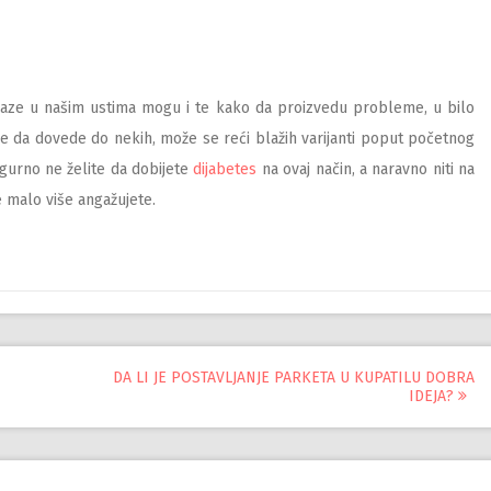
alaze u našim ustima mogu i te kako da proizvedu probleme, u bilo
 da dovede do nekih, može se reći blažih varijanti poput početnog
igurno ne želite da dobijete
dijabetes
na ovaj način, a naravno niti na
e malo više angažujete.
DA LI JE POSTAVLJANJE PARKETA U KUPATILU DOBRA
IDEJA?