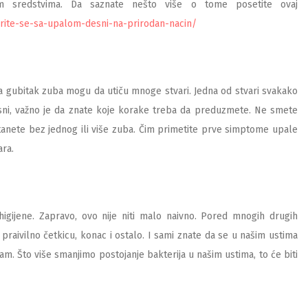
nim sredstvima. Da saznate nešto više o tome posetite ovaj
rite-se-sa-upalom-desni-na-prirodan-nacin/
Na gubitak zuba mogu da utiču mnoge stvari. Jedna od stvari svakako
sni, važno je da znate koje korake treba da preduzmete. Ne smete
tanete bez jednog ili više zuba. Čim primetite prve simptome upale
ra.
igijene. Zapravo, ovo nije niti malo naivno. Pored mnogih drugih
 praivilno četkicu, konac i ostalo. I sami znate da se u našim ustima
am. Što više smanjimo postojanje bakterija u našim ustima, to će biti