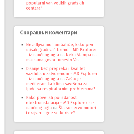
popularni van velikih gradskih
centara?
Скорашњи коментари
Nevidljiva moć ambalaže, kako prvi
utisak gradi vaš brend - MD Explorer
- iz naučnog ugla
на
Neka štampa na
majicama govori umesto Vas
Disanje bez prepreka i kvalitet
vazduha u zatvorenom - MD Explorer
- iz naučnog ugla
на
Zašto je
mediteranska klima savršena za
ljude sa respiratornim problemima?
Kako povećati pouzdanost
elektroinstalacija - MD Explorer - iz
naučnog ugla
на
Šta su servo motori
i drajveri i gde se koriste?