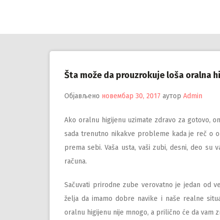
Настави
на
садржај
Šta može da prouzrokuje loša oralna h
Објављено
новембар 30, 2017
аутор
Admin
Ako oralnu higijenu uzimate zdravo za gotovo, 
sada trenutno nikakve probleme kada je reč o o
prema sebi. Vaša usta, vaši zubi, desni, deo su v
računa.
Sačuvati prirodne zube verovatno je jedan od v
želja da imamo dobre navike i naše realne situa
oralnu higijenu nije mnogo, a prilično će da vam z