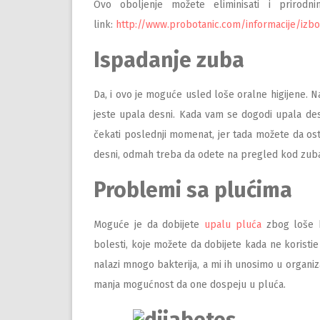
Ovo oboljenje možete eliminisati i prirod
link:
http://www.probotanic.com/informacije/izbo
Ispadanje zuba
Da, i ovo je moguće usled loše oralne higijene. 
jeste upala desni. Kada vam se dogodi upala de
čekati poslednji momenat, jer tada možete da os
desni, odmah treba da odete na pregled kod zuba
Problemi sa plućima
Moguće je da dobijete
upalu pluća
zbog loše h
bolesti, koje možete da dobijete kada ne koristie
nalazi mnogo bakterija, a mi ih unosimo u organiz
manja mogućnost da one dospeju u pluća.