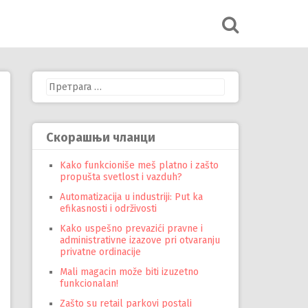
Претрага
за:
Скорашњи чланци
Kako funkcioniše meš platno i zašto
propušta svetlost i vazduh?
Automatizacija u industriji: Put ka
efikasnosti i održivosti
Kako uspešno prevazići pravne i
administrativne izazove pri otvaranju
privatne ordinacije
Mali magacin može biti izuzetno
funkcionalan!
Zašto su retail parkovi postali