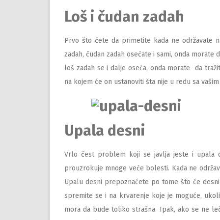
Loš i čudan zadah
Prvo što ćete da primetite kada ne održavate na 
zadah, čudan zadah osećate i sami, onda morate da
loš zadah se i dalje oseća, onda morate da traži
na kojem će on ustanoviti šta nije u redu sa vašim
Upala desni
Vrlo čest problem koji se javlja jeste i upal
prouzrokuje mnoge veće bolesti. Kada ne održavate
Upalu desni prepoznaćete po tome što će desni k
spremite se i na krvarenje koje je moguće, ukol
mora da bude toliko strašna. Ipak, ako se ne l