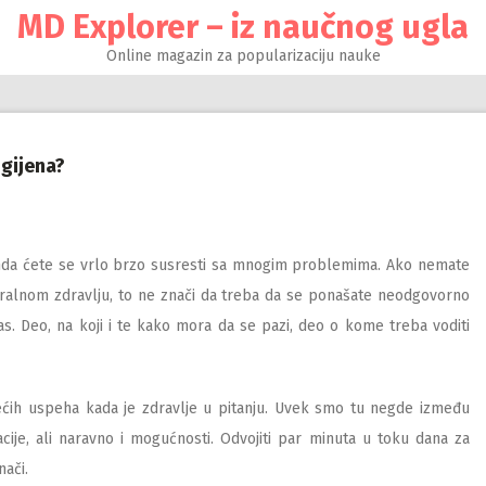
MD Explorer – iz naučnog ugla
Online magazin za popularizaciju nauke
igijena?
onda ćete se vrlo brzo susresti sa mnogim problemima. Ako nemate
ralnom zdravlju, to ne znači da treba da se ponašate neodgovorno
as. Deo, na koji i te kako mora da se pazi, deo o kome treba voditi
ećih uspeha kada je zdravlje u pitanju. Uvek smo tu negde između
cije, ali naravno i mogućnosti. Odvojiti par minuta u toku dana za
nači.