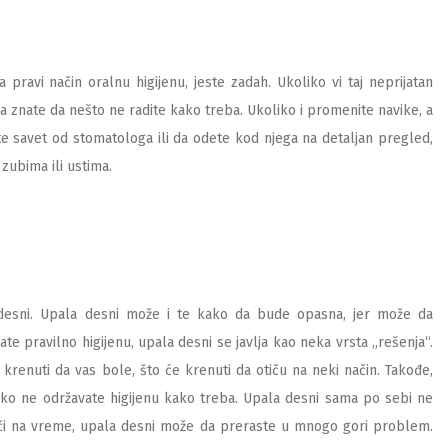
pravi način oralnu higijenu, jeste zadah. Ukoliko vi taj neprijatan
 znate da nešto ne radite kako treba. Ukoliko i promenite navike, a
te savet od stomatologa ili da odete kod njega na detaljan pregled,
 zubima ili ustima.
a desni. Upala desni može i te kako da bude opasna, jer može da
 pravilno higijenu, upala desni se javlja kao neka vrsta „rešenja“.
renuti da vas bole, što će krenuti da otiču na neki način. Takođe,
iko ne održavate higijenu kako treba. Upala desni sama po sebi ne
eči na vreme, upala desni može da preraste u mnogo gori problem.