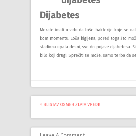
Dijabetes
Morate imati u vidu da loše bakterije koje se n
kom momentu. Loša higijena, pored toga što može
stadiona upala desni, sve do pojave dijabetesa. S
bilo koji drugi. Sprečiti se može, samo terba da s
Управљање
BLISTAV OSMEH ZLATA VREDI!
објавама
Leave A Comment