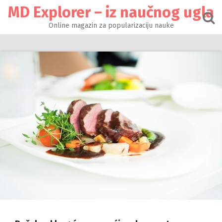
Настави
MD Explorer – iz naučnog ugla
на
садржај
Online magazin za popularizaciju nauke