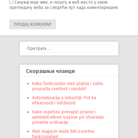
Сачувај моје име, е-пошту и веб место у овом
прегледачу веба за следећи пут када коментаришем.
Претрага
за:
Скорашњи чланци
Kako funkcioniše meš platno i zašto
propušta svetlost i vazduh?
Automatizacija u industriji: Put ka
efikasnosti i održivosti
Kako uspešno prevazići pravne i
administrativne izazove pri otvaranju
privatne ordinacije
Mali magacin može biti izuzetno
funkcionalan!