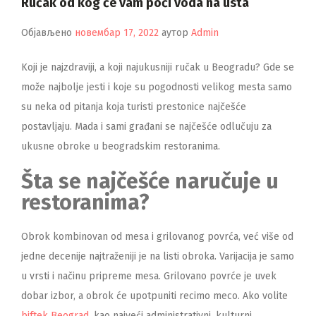
Ručak od kog će vam poći voda na usta
Објављено
новембар 17, 2022
аутор
Admin
Koji je najzdraviji, a koji najukusniji ručak u Beogradu? Gde se
može najbolje jesti i koje su pogodnosti velikog mesta samo
su neka od pitanja koja turisti prestonice najčešće
postavljaju. Mada i sami građani se najčešće odlučuju za
ukusne obroke u beogradskim restoranima.
Šta se najčešće naručuje u
restoranima?
Obrok kombinovan od mesa i grilovanog povrća, već više od
jedne decenije najtraženiji je na listi obroka. Varijacija je samo
u vrsti i načinu pripreme mesa. Grilovano povrće je uvek
dobar izbor, a obrok će upotpuniti recimo meco. Ako volite
biftek Beograd
, kao najveći administrativni, kulturni,