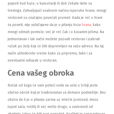
pojesti kod kuće, u kancelariji ili dok čekate dete sa
treninga. Zahvaljujući ovakvom načinu isporuke hrane, mnogi
restorani su značajno povećali promet. Kada je reč o hrani
za poneti, nije uobičajeno da je u pitanju brza
hrana
, kako
mnogi odmah pomisle, već je reč čak i o kuvanim jelima. Na
jednostavan i lak način možete pozvati restoran i izabrati
ručak po želji koji će biti dopremljen na vašu adresu. Na taj
način uštedećete vreme kako za pripremu, tako i za
eventualni odlazak u restoran.
Cena vašeg obroka
Ručak od koga će vam poteći voda na usta u Srbiji jeste
obično obrok koji je tradicionalan za domaće podneblje. Bez
obzira da li je u pitanju sarma uz mlečni proizvod, meso
ispod sača, roštilj ili već nešto drugo, u zavisnosti od
afiniteta, izbor će biti pun pogodak. Kvalitet je zagarantovan,