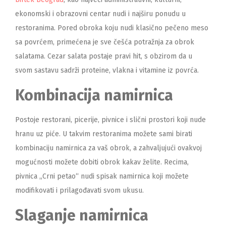
ekonomski i obrazovni centar nudi i najširu ponudu u
restoranima. Pored obroka koju nudi klasično pečeno meso
sa povrćem, primećena je sve češća potražnja za obrok
salatama. Cezar salata postaje pravi hit, s obzirom da u
svom sastavu sadrži proteine, vlakna i vitamine iz povrća.
Kombinacija namirnica
Postoje restorani, picerije, pivnice i slični prostori koji nude
hranu uz piće. U takvim restoranima možete sami birati
kombinaciju namirnica za vaš obrok, a zahvaljujući ovakvoj
mogućnosti možete dobiti obrok kakav želite. Recima,
pivnica „Crni petao“ nudi spisak namirnica koji možete
modifikovati i prilagođavati svom ukusu.
Slaganje namirnica