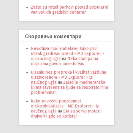
Zašto su retail parkovi postali popularni
van velikih gradskih centara?
Скорашњи коментари
Nevidljiva moć ambalaže, kako prvi
utisak gradi vaš brend - MD Explorer -
iz naučnog ugla
на
Neka štampa na
majicama govori umesto Vas
Disanje bez prepreka i kvalitet vazduha
u zatvorenom - MD Explorer - iz
naučnog ugla
на
Zašto je mediteranska
klima savršena za ljude sa respiratornim
problemima?
Kako povećati pouzdanost
elektroinstalacija - MD Explorer - iz
naučnog ugla
на
Šta su servo motori i
drajveri i gde se koriste?