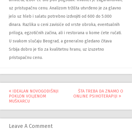
uz pristupačnu cenu. Analizom tržišta utvrđeno je za glavno
jelo uz hleb i salatu potrebno izdvojiti od 600 do 5.000
dinara. Razlika u ceni zavisiće od vrste obroka, eventualnih
priloga, egzotičnih začina, ali i restorana u kome ćete ručati.
U svakom slučaju Beograd, a generalno gledano čitava
Srbija dobro je tlo za kvalitetnu hranu, uz izuzetno
pristupačnu cenu.
Управљање
IDEALAN NOVOGODIŠNJI
ŠTA TREBA DA ZNAMO O
POKLON VOLJENOM
ONLINE PSIHOTERAPIJI
објавама
MUŠKARCU
Leave A Comment