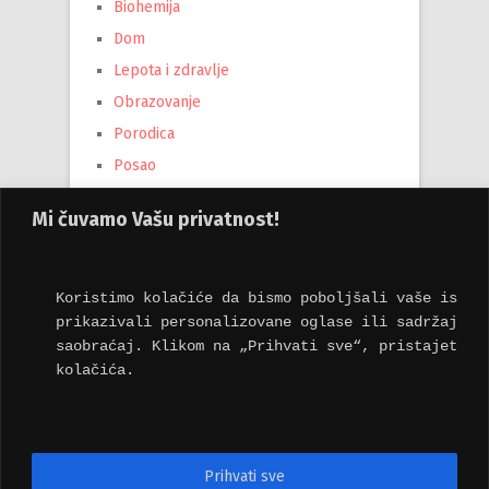
Biohemija
Dom
Lepota i zdravlje
Obrazovanje
Porodica
Posao
Tehnika
Mi čuvamo Vašu privatnost!
Turizam
Uncategorized
Vesti
Koristimo kolačiće da bismo poboljšali vaše iskus
prikazivali personalizovane oglase ili sadržaj i 
saobraćaj. Klikom na „Prihvati sve“, pristajete n
kolačića.
Мета
Пријава
Довод уноса
Prihvati sve
Довод коментара