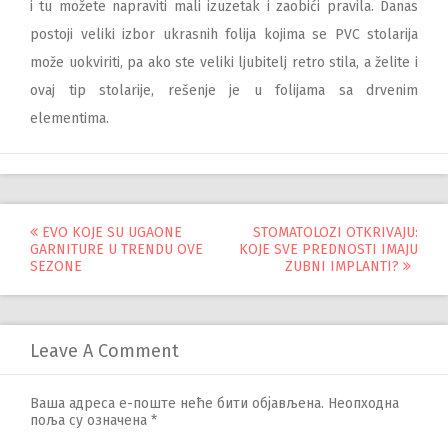
i tu možete napraviti mali izuzetak i zaobići pravila. Danas
postoji veliki izbor ukrasnih folija kojima se PVC stolarija
može uokviriti, pa ako ste veliki ljubitelj retro stila, a želite i
ovaj tip stolarije, rešenje je u folijama sa drvenim
elementima.
Управљање
EVO KOJE SU UGAONE
STOMATOLOZI OTKRIVAJU:
GARNITURE U TRENDU OVE
KOJE SVE PREDNOSTI IMAJU
објавама
SEZONE
ZUBNI IMPLANTI?
Leave A Comment
Ваша адреса е-поште неће бити објављена.
Неопходна
поља су означена
*