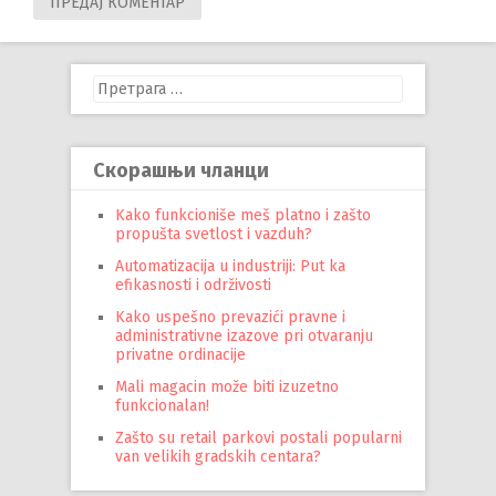
Претрага
за:
Скорашњи чланци
Kako funkcioniše meš platno i zašto
propušta svetlost i vazduh?
Automatizacija u industriji: Put ka
efikasnosti i održivosti
Kako uspešno prevazići pravne i
administrativne izazove pri otvaranju
privatne ordinacije
Mali magacin može biti izuzetno
funkcionalan!
Zašto su retail parkovi postali popularni
van velikih gradskih centara?