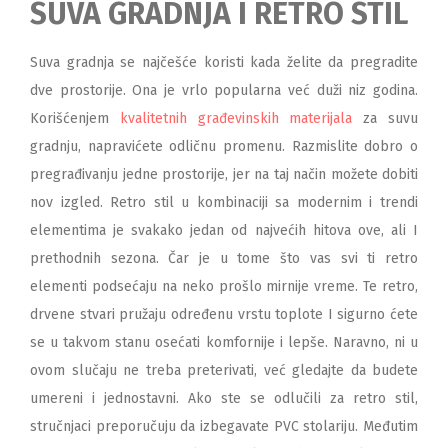
SUVA GRADNJA I RETRO STIL
Suva gradnja se najčešće koristi kada želite da pregradite
dve prostorije. Ona je vrlo popularna već duži niz godina.
Korišćenjem
kvalitetnih građevinskih materijala
za suvu
gradnju, napravićete odličnu promenu. Razmislite dobro o
pregrađivanju jedne prostorije, jer na taj način možete dobiti
nov izgled. Retro stil u kombinaciji sa modernim i trendi
elementima je svakako jedan od najvećih hitova ove, ali I
prethodnih sezona. Čar je u tome što vas svi ti retro
elementi podsećaju na neko prošlo mirnije vreme. Te retro,
drvene stvari pružaju određenu vrstu toplote I sigurno ćete
se u takvom stanu osećati komfornije i lepše. Naravno, ni u
ovom slučaju ne treba preterivati, već gledajte da budete
umereni i jednostavni. Ako ste se odlučili za retro stil,
stručnjaci preporučuju da izbegavate PVC stolariju. Međutim