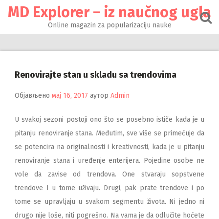
Настави
MD Explorer – iz naučnog ugla
на
садржај
Online magazin za popularizaciju nauke
Renovirajte stan u skladu sa trendovima
Објављено
мај 16, 2017
аутор
Admin
U svakoj sezoni postoji ono što se posebno ističe kada je u
pitanju renoviranje stana. Međutim, sve više se primećuje da
se potencira na originalnosti i kreativnosti, kada je u pitanju
renoviranje stana i uređenje enterijera. Pojedine osobe ne
vole da zavise od trendova. One stvaraju sopstvene
trendove I u tome uživaju. Drugi, pak prate trendove i po
tome se upravljaju u svakom segmentu života. Ni jedno ni
drugo nije loše, niti pogrešno. Na vama je da odlučite hoćete