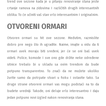
trend ove sezone kada je u pitanju renoviranje stana jeste
crtanje ramova na zidovima I različitih drugih interesantnih
oblika. To će učiniti vaš stan vrlo interesantnim I originalnim.
OTVORENI ORMARI
Otvoren ormari su hit ove sezone. Međutim, razmislite
dobro pre nego što ih ugradite. Naime, imajte u vidu da ti
ormari uvek moraju biti sređeni, jer će se oni baš uvek
videti. Police, komode I sve ono gde držite neke određene
sitnice trebalo bi u skladu sa ovim trendom da bude
potpuno transparentno. To znači da ne možete ukoliko
žurite samo da potrpate stvari u fioku I ostavite tako. Sa
druge strane otvoreni ormari vas mogu podstaći na to da
budete uredniji. Takođe, oni deluje vrlo interesantno I daju
jedan potpuno novi izgled nakon renoviranja stana.