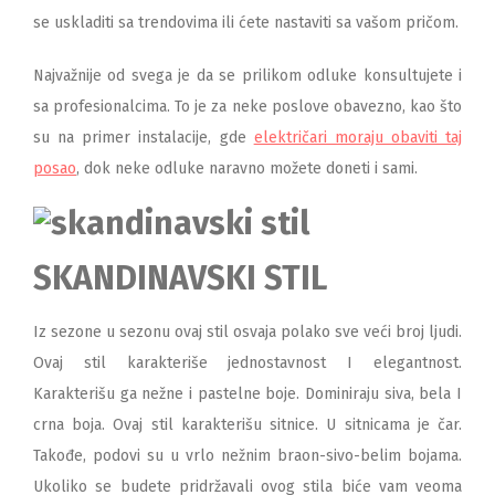
se uskladiti sa trendovima ili ćete nastaviti sa vašom pričom.
Najvažnije od svega je da se prilikom odluke konsultujete i
sa profesionalcima. To je za neke poslove obavezno, kao što
su na primer instalacije, gde
električari moraju obaviti taj
posao
, dok neke odluke naravno možete doneti i sami.
SKANDINAVSKI STIL
Iz sezone u sezonu ovaj stil osvaja polako sve veći broj ljudi.
Ovaj stil karakteriše jednostavnost I elegantnost.
Karakterišu ga nežne i pastelne boje. Dominiraju siva, bela I
crna boja. Ovaj stil karakterišu sitnice. U sitnicama je čar.
Takođe, podovi su u vrlo nežnim braon-sivo-belim bojama.
Ukoliko se budete pridržavali ovog stila biće vam veoma