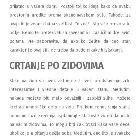
prijatno u vašem domu. Postoji toliko ideja kako da svaku
prostoriju uredite prema skandinavskom stilu. Takođe, za
ovaj stil je veoma bitna svetlost. To znači, što više prozora to
bolje. Nemojte preterivati sa zavesama u različitim drečavim
bojama. Ne zaboravite, da ukoliko želite da ceo stan
karakteriše ovaj stil, ne treba da bude nikakvih iskakanja.
CRTANJE PO ZIDOVIMA
Slike na zidu su uvek aktuelne I uvek predstavljaju vrlo
interesantne I vredne detalje u vašem stanu. Međutim,
nekada možete biti malo odvažniji I zaobići slike. Možete
kreirati umetničko delo na zidu. Prilikom renoviranja stana,
odnosno faze krečenja, isplanirajte šta biste voleli da imate
na vašim zidovima. To mogu biti čak otisci šaka vaše dece,
ukoliko je u pitanju dečija soba. Međutim, ono što je svakako