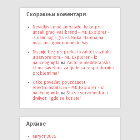
Скорашњи коментари
Nevidljiva moć ambalaže, kako prvi
utisak gradi vaš brend - MD Explorer -
iz naučnog ugla
на
Neka štampa na
majicama govori umesto Vas
Disanje bez prepreka i kvalitet vazduha
u zatvorenom - MD Explorer - iz
naučnog ugla
на
Zašto je mediteranska
klima savršena za ljude sa respiratornim
problemima?
Kako povećati pouzdanost
elektroinstalacija - MD Explorer - iz
naučnog ugla
на
Šta su servo motori i
drajveri i gde se koriste?
Архиве
август 2026