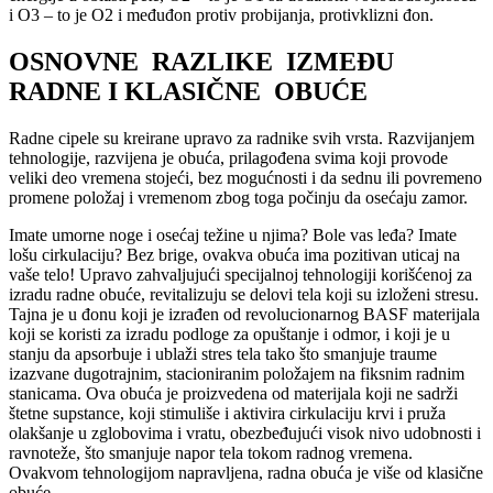
i O3 – to je O2 i međuđon protiv probijanja, protivklizni đon.
OSNOVNE
RAZLIKE
IZMEĐU
RADNE I KLASIČNE
OBUĆE
Radne cipele su kreirane upravo za radnike svih vrsta. Razvijanjem
tehnologije, razvijena je obuća, prilagođena svima koji provode
veliki deo vremena stojeći, bez mogućnosti i da sednu ili povremeno
promene položaj i vremenom zbog toga počinju da osećaju zamor.
Imate umorne noge i osećaj težine u njima? Bole vas leđa? Imate
lošu cirkulaciju? Bez brige, ovakva obuća ima pozitivan uticaj na
vaše telo! Upravo zahvaljujući specijalnoj tehnologiji korišćenoj za
izradu radne obuće, revitalizuju se delovi tela koji su izloženi stresu.
Tajna je u đonu koji je izrađen od revolucionarnog BASF materijala
koji se koristi za izradu podloge za opuštanje i odmor, i koji je u
stanju da apsorbuje i ublaži stres tela tako što smanjuje traume
izazvane dugotrajnim, stacioniranim položajem na fiksnim radnim
stanicama. Ova obuća je proizvedena od materijala koji ne sadrži
štetne supstance, koji stimuliše i aktivira cirkulaciju krvi i pruža
olakšanje u zglobovima i vratu, obezbeđujući visok nivo udobnosti i
ravnoteže, što smanjuje napor tela tokom radnog vremena.
Ovakvom tehnologijom napravljena, radna obuća je više od klasične
obuće.