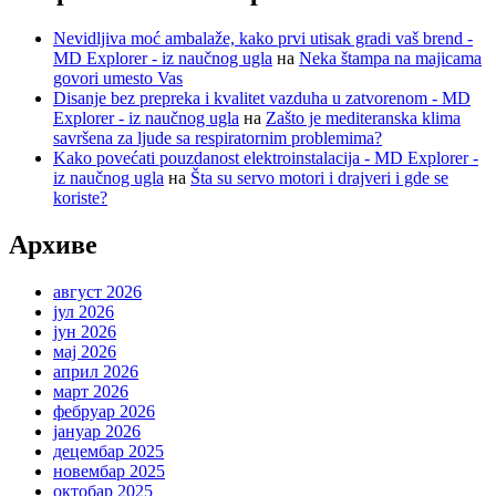
Nevidljiva moć ambalaže, kako prvi utisak gradi vaš brend -
MD Explorer - iz naučnog ugla
на
Neka štampa na majicama
govori umesto Vas
Disanje bez prepreka i kvalitet vazduha u zatvorenom - MD
Explorer - iz naučnog ugla
на
Zašto je mediteranska klima
savršena za ljude sa respiratornim problemima?
Kako povećati pouzdanost elektroinstalacija - MD Explorer -
iz naučnog ugla
на
Šta su servo motori i drajveri i gde se
koriste?
Архиве
август 2026
јул 2026
јун 2026
мај 2026
април 2026
март 2026
фебруар 2026
јануар 2026
децембар 2025
новембар 2025
октобар 2025