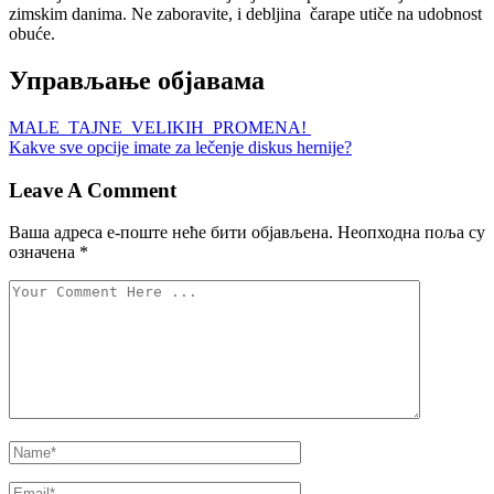
zimskim danima. Ne zaboravite, i debljina
čarape utiče na udobnost
obuće.
Управљање објавама
MALE TAJNE VELIKIH PROMENA!
Kakve sve opcije imate za lečenje diskus hernije?
Leave A Comment
Ваша адреса е-поште неће бити објављена.
Неопходна поља су
означена
*