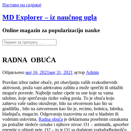
Настави на садржај
MD Explorer – iz naučnog ugla
Online magazin za popularizaciju nauke
RADNA OBUĆA
Објављено
мај 16, 2021
мај 31, 2021
аутор
Admin
Pravilan izbor radne obuće, pri obavljanju vaših svakodnevnih
aktivnosti, pruža vam adekvatnu zaštitu a može sprečiti ili ublažiti
moguće povrede. Najbolje radne cipele su one koje su vama
udobne, koje sprečavaju rizike vašeg posla. To je obuća koju
zahteva vaše radno okruženje, bilo na otvorenom kao što su
gradilišta , bilo na zatvorenom kao što je, recimo, bolnica, fabrika,
hladnjača, magacin. Odgovaraju izazovima za rad u hladnim ili
vodenim uslovima.
Radna obuća
je deklarisana posebnim oznakama
pa potražite sledeće oznake i njihove nivoe: O1 – antistatik, apsorber
energije u oblasti pete, O2 – to je O1 sa dodatom vodododbojnošću