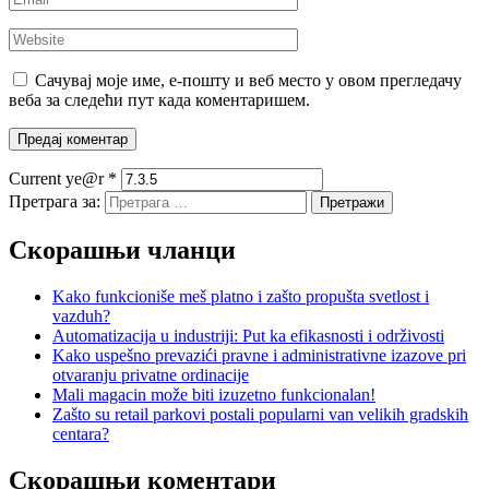
Сачувај моје име, е-пошту и веб место у овом прегледачу
веба за следећи пут када коментаришем.
Current ye@r
*
Претрага за:
Скорашњи чланци
Kako funkcioniše meš platno i zašto propušta svetlost i
vazduh?
Automatizacija u industriji: Put ka efikasnosti i održivosti
Kako uspešno prevazići pravne i administrativne izazove pri
otvaranju privatne ordinacije
Mali magacin može biti izuzetno funkcionalan!
Zašto su retail parkovi postali popularni van velikih gradskih
centara?
Скорашњи коментари