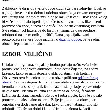
Zaključak je da je ova vrsta obuće klučna za vaše zdravlje. Uvek je
najbolje investirati u dobru i udobnu obuću koja će vam omogućiti
kvalitetniji rad. Nemojte misliti da je razlika u ceni uslov zbog kojeg
bi vaše telo trebalo trpeti napor. Često su neznatne razlike u ceni
proizvođača specijalizovane obuće i obuće diskutabilnog kvaliteta.
Svi radnici ( od frizera pa do hirurga ) znaju da daju prednost
udobnosti naspram onih „lepših“. Danas, specijalizovani
proizvođači sve više vode računa i o
dizajnu obuće
, pa je radna
obuća i lepa i funkcionalna.
IZBOR
VELIČINE
U toku radnog dana, stopala prirodno postaju nešto veća i više
prokrvljena zbog veće aktivnosti. Zato često čujemo, pa i sami
kažemo, kako su nam stopala otekla od stajanja ili kretanja.
Obavezno ovu činjenicu uzmite u obzir prilikom
odabira broja
obuće
. Zato savetujem da u kupovinu idete krajem dana, odnosno u
trenutku kada se stopala fizički nalaze u stanje koje reprezentuje
uslove rada. Idealna veličina za vas treba da omogući vašem
kažiprstu da stane između vaše pete i ruba cipele, kada je stopalo
pomereno maksimalno napred. Bolje je komotnija obuća, jer
omogućava dodavanje uložaka, kako bi vašoj tabanici bilo što
udobnije. Ulošci su dobri i kao još jedna toplotna izolacija u