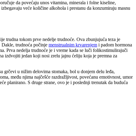
ručuje da povećaju unos vitamina, minerala i folne kiseline,
e, izbegavaju veće količine alkohola i prestanu da konzumiraju masnu
ije trudna tokom prve nedelje trudnoće. Ova zbunjujuća teza je
a. Dakle, trudnoća počinje
menstrualnim krvarenjem
i padom hormona
a. Prva nedelja trudnoće je i vreme kada se luči folikostimulirajuči
a izdvojiti jedan koji nosi zrelu jajnu ćeliju koja je premna za
su grčevi u nižim delovima stomaka, bol u donjem delu leđa,
droma, među njima najčešće razdražljivost, povećanu emotivnost, umor
eće planirano. S druge strane, ovo je i poslednji trenutak da buduća