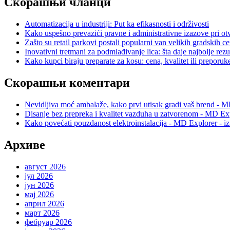
Скорашњи чланци
Automatizacija u industriji: Put ka efikasnosti i održivosti
Kako uspešno prevazići pravne i administrativne izazove pri otv
Zašto su retail parkovi postali popularni van velikih gradskih c
Inovativni tretmani za podmlađivanje lica: šta daje najbolje rezu
Kako kupci biraju preparate za kosu: cena, kvalitet ili preporuk
Скорашњи коментари
Nevidljiva moć ambalaže, kako prvi utisak gradi vaš brend - M
Disanje bez prepreka i kvalitet vazduha u zatvorenom - MD Exp
Kako povećati pouzdanost elektroinstalacija - MD Explorer - i
Архиве
август 2026
јул 2026
јун 2026
мај 2026
април 2026
март 2026
фебруар 2026