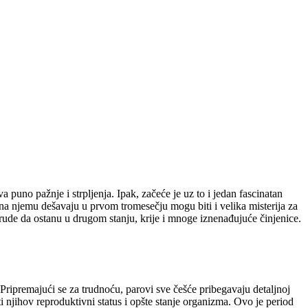
a puno pažnje i strpljenja. Ipak, začeće je uz to i jedan fascinatan
 na njemu dešavaju u prvom tromesečju mogu biti i velika misterija za
trude da ostanu u drugom stanju, krije i mnoge iznenađujuće činjenice.
 Pripremajući se za trudnoću, parovi sve češće pribegavaju detaljnoj
 njihov reproduktivni status i opšte stanje organizma. Ovo je period