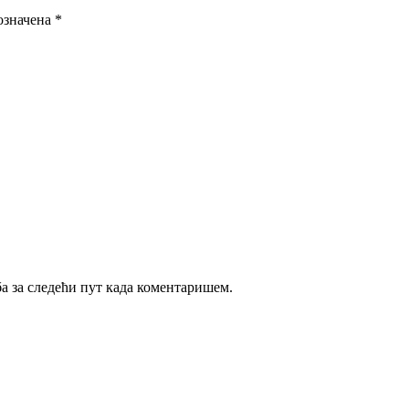
означена
*
ба за следећи пут када коментаришем.