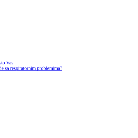
sto Vas
ude sa respiratornim problemima?