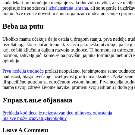
kada lekari preporučuju i menjanje svakodnevnih navika, a sve u cilj
propisuje im se zdrava i
izbalansirana ishrana
, ali se sugeriše i uzdr
hranu. Sve ovo će dovesti mamin organizam u idealno stanje i pripremit
Beba na putu
Ukoliko mama očekuje da je ostala u drugom stanju, prva nedelja tru
rezultat toga što se tačan trenutak začeća jako teško utvrđuje, pa će
koji će biti ključni u daljem razvoju trudnoće. Ti hormoni su estrogen
hormon, zahvaljujući kome se na površini jajnika formiraju mehurići koj
oplodnju.
Prva nedelja trudnoće
prolazi neopaženo, jer simptoma same trudnoće 
nadustost, blago uvećanje i osetljivost grudi i malaksalost. Neke že
ili specifičnu potrebu za određenom vrstom hrane.
Prva nedelja trudn
mama usvoji zdrave životne navike, promeni svoju ishranu i doda joj s
Управљање објавама
Prehlada kod dece je neizostavan deo njihovog odrastanja
Šta sve može izazvati glavobolju?
Leave A Comment