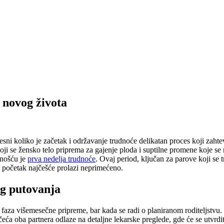
 novog života
esni koliko je začetak i održavanje trudnoće delikatan proces koji zahtev
koji se žensko telo priprema za gajenje ploda i suptilne promene koje se
snošću je
prva nedelja trudnoće
. Ovaj period, ključan za parove koji se 
j početak najčešće prolazi neprimećeno.
og putovanja
 faza višemesečne pripreme, bar kada se radi o planiranom roditeljstvu.
a oba partnera odlaze na detaljne lekarske preglede, gde će se utvrditi