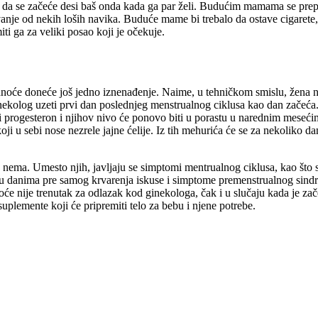
u da se začeće desi baš onda kada ga par želi. Budućim mamama se prepo
žavanje od nekih loših navika. Buduće mame bi trebalo da ostave cigaret
i ga za veliki posao koji je očekuje.
dnoće doneće još jedno iznenađenje. Naime, u tehničkom smislu, žena n
 ginekolog uzeti prvi dan poslednjeg menstrualnog ciklusa kao dan začeć
 i progesteron i njihov nivo će ponovo biti u porastu u narednim mesećim
i u sebi nose nezrele jajne ćelije. Iz tih mehurića će se za nekoliko dan
nema. Umesto njih, javljaju se simptomi mentrualnog ciklusa, kao što 
ne u danima pre samog krvarenja iskuse i simptome premenstrualnog sin
oće nije trenutak za odlazak kod ginekologa, čak i u slučaju kada je zač
uplemente koji će pripremiti telo za bebu i njene potrebe.