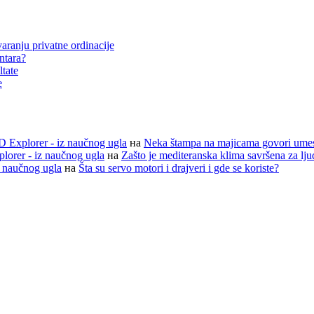
aranju privatne ordinacije
entara?
ltate
e
D Explorer - iz naučnog ugla
на
Neka štampa na majicama govori ume
lorer - iz naučnog ugla
на
Zašto je mediteranska klima savršena za lj
z naučnog ugla
на
Šta su servo motori i drajveri i gde se koriste?