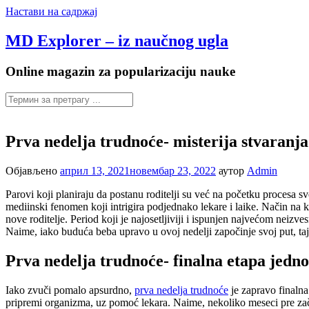
Настави на садржај
MD Explorer – iz naučnog ugla
Online magazin za popularizaciju nauke
Prva nedelja trudnoće- misterija stvaranja
Објављено
април 13, 2021
новембар 23, 2022
аутор
Admin
Parovi koji planiraju da postanu roditelji su već na početku procesa sv
mediinski fenomen koji intrigira podjednako lekare i laike. Način na 
nove roditelje. Period koji je najosetljiviji i ispunjen najvećom neizve
Naime, iako buduća beba upravo u ovoj nedelji započinje svoj put, ta
Prva nedelja trudnoće- finalna etapa jedn
Iako zvuči pomalo apsurdno,
prva nedelja trudnoće
je zapravo finalna
pripremi organizma, uz pomoć lekara. Naime, nekoliko meseci pre začeć