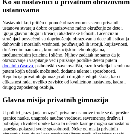
Ko su nastavnici u privatnim obrazovnim
ustanovama
Nastavnici koji pritiču u pomoć obrazovnom sistemu privatnih
ustanova stvaraju dobro organizovano radno okruženje za dete i
igraju glavnu ulogu u kreaciji akademske ličnosti. Licencirani
stručnjaci posvećeni su doprinošenju obrazovanja dece ali i sticanja
duhovnih i moralnih vrednosti, poučavajući ih istoriji, književnosti,
društvenim naukama, komunikacijskim tehnologijama,
međunarodnim jezicima i slično. Njihov zadatak ne samo da je
obrazovanje i vaspitanje već i pružanje podrške detetu putem
dodatnih časova
, psiholoških savetovališta, raznih sekcija i seminara
putem kojih učenik može steći dodatne talente i sposobnosti.
Reputacija privatnih gimnazija ali i drugih srednjih škola, kao i
efikasnost rada, uveliko zavisiće od kvalitetnog nastavnog kadra i
drugog zaposlenog osoblja.
Glavna misija privatnih gimnazija
U politici „razvijanja mozga“, privatne ustanove trude se da prošire
granice nauke, unaprede naučne vrednosti savremenog društva i
poboljšaju kvalitet obuke kako bi učenik kasnije mogao samostalno i
uspešno pokazati svoje sposobnosti. Neke od misija privatnih