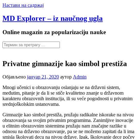
Настави на садржај
MD Explorer – iz naučnog ugla
Online magazin za popularizaciju nauke
Privatne gimnazije kao simbol prestiža
Објављено
јануар 21, 2020
аутор
Admin
Mnogi učenici u obrazovanju oslanjaju se na državni sistem,
međutim, pitanje je da li se stiče kvalitetno znanje u državnom
karakteru obrazovnih institucija, ili su veće pogodnosti u privatnim
srednjoškolskim ustanovama.
Gimnazije kao simbol prestiža, pružaju radikalne iskorake na nivou
obrazovanja sa svojim privatnim programima. Zanimljive inovacije
u elitnim obrazovnim sistemima pružaju nam značajne razlike u
odnosu na državno obrazovanje, pa se ne možemo zapitati da li ima
smisla školovati decu na nivou države. Ipak, školovanje dece počev