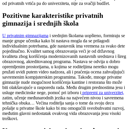
od privatnih vrtića pa do univerziteta, nije za svačiji budžet.
Pozitivne karakteristike privatnih
gimnazija i srednjih škola
U privatnim gimnazijama
i srednjim školama uopšteno, formiraju se
manje grupe učenika kako bi nastava mogla da se prilagodi
individualnim potrebama, gde nastavnik ima vremena za svako dete
pojedinačno. Kvalitet samog obrazovanja veći je od državnog
kvaliteta zbog korišćenja modernizovanih nastavnih sredstava i šireg
obrazovnog, akreditovanog programa. Nastava se odvija u dobro
opremljenim prostorijama, u kojima se roditeljima neretko mogu
pružati uvidi putem video nadzora, ali i praćenja ocena zahvaljujući
savremenim kompjuterskim programima. Takođe, mnoge privatne
gimnazije nude mogućnost korišćenja kantine i restorana što može
biti olakšavajuće u rasporedu rada. Među drugim prednostima jesu i
usluge medicinske nege, pomoć pri izboru i
pripremi za univerzitet,
zatim, učenje međunarodnih jezika na najvećem nivou i savremena
tehnička obuka… Većina roditelja sanja o tome da svoju decu
pošalje u privatne škole kako bi mu omogućili sveobuhvatni razvoj,
međutim glavni nedostatak ovakvog vida obrazovanja jesu visoki
troškovi.