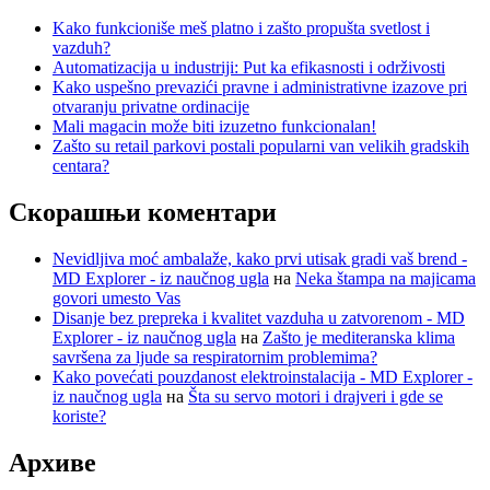
Kako funkcioniše meš platno i zašto propušta svetlost i
vazduh?
Automatizacija u industriji: Put ka efikasnosti i održivosti
Kako uspešno prevazići pravne i administrativne izazove pri
otvaranju privatne ordinacije
Mali magacin može biti izuzetno funkcionalan!
Zašto su retail parkovi postali popularni van velikih gradskih
centara?
Скорашњи коментари
Nevidljiva moć ambalaže, kako prvi utisak gradi vaš brend -
MD Explorer - iz naučnog ugla
на
Neka štampa na majicama
govori umesto Vas
Disanje bez prepreka i kvalitet vazduha u zatvorenom - MD
Explorer - iz naučnog ugla
на
Zašto je mediteranska klima
savršena za ljude sa respiratornim problemima?
Kako povećati pouzdanost elektroinstalacija - MD Explorer -
iz naučnog ugla
на
Šta su servo motori i drajveri i gde se
koriste?
Архиве