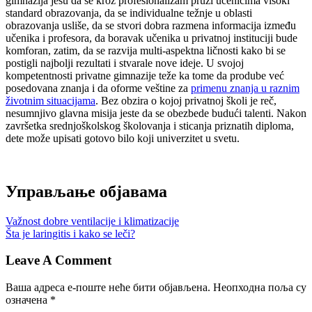
gimnazija jesu da se kroz profesionalizam pruži učenicima visoki
standard obrazovanja, da se individualne težnje u oblasti
obrazovanja usliše, da se stvori dobra razmena informacija između
učenika i profesora, da boravak učenika u privatnoj instituciji bude
komforan, zatim, da se razvija multi-aspektna ličnosti kako bi se
postigli najbolji rezultati i stvarale nove ideje. U svojoj
kompetentnosti privatne gimnazije teže ka tome da prodube već
posedovana znanja i da oforme veštine za
primenu znanja u raznim
životnim situacijama
. Bez obzira o kojoj privatnoj školi je reč,
nesumnjivo glavna misija jeste da se obezbede budući talenti. Nakon
završetka srednjoškolskog školovanja i sticanja priznatih diploma,
dete može upisati gotovo bilo koji univerzitet u svetu.
Управљање објавама
Važnost dobre ventilacije i klimatizacije
Šta je laringitis i kako se leči?
Leave A Comment
Ваша адреса е-поште неће бити објављена.
Неопходна поља су
означена
*