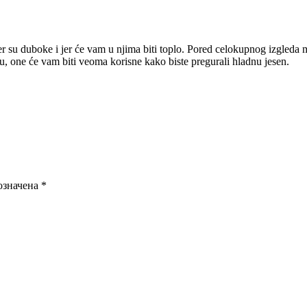
r su duboke i jer će vam u njima biti toplo. Pored celokupnog izgleda mo
du, one će vam biti veoma korisne kako biste pregurali hladnu jesen.
означена
*