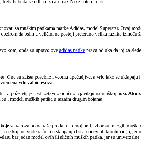
 trebalo bi da se odluče za air max Nike patike u boji.
onovati sa muškim patikama marke Adidas, model Superstar. Ovaj mode
S obzirom da osim u veličini ne postoji preterano velika razlika između
a devojkom, onda su upravo ove
adidas patike
prava odluka da joj za slede
tu. One su zaista posebne i veoma upečatljive, a vrlo lako se uklapaj
vremena vrlo zainteresovati.
 vi poželeti, jer jednostavno odlično izgledaju na muškoj nozi.
Ako že
u su i modeli muških patika u raznim drugim bojama.
 koje se verovatno najviše prodaju u crnoj boji, izbor su mnogih mušk
cije koji ne vode računa o sklapanju boja i odevnih kombinacija, jer 
laru bar jedan model ovih ili sličnih muških patika, jer su univerzalne 