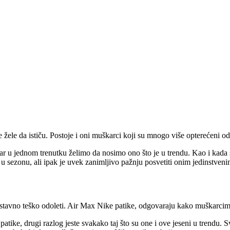
e žele da ističu. Postoje i oni muškarci koji su mnogo više opterećeni
r u jednom trenutku želimo da nosimo ono što je u trendu. Kao i kada 
e u sezonu, ali ipak je uvek zanimljivo pažnju posvetiti onim jedinstven
stavno teško odoleti. Air Max Nike patike, odgovaraju kako muškarcima,
patike, drugi razlog jeste svakako taj što su one i ove jeseni u trendu. 