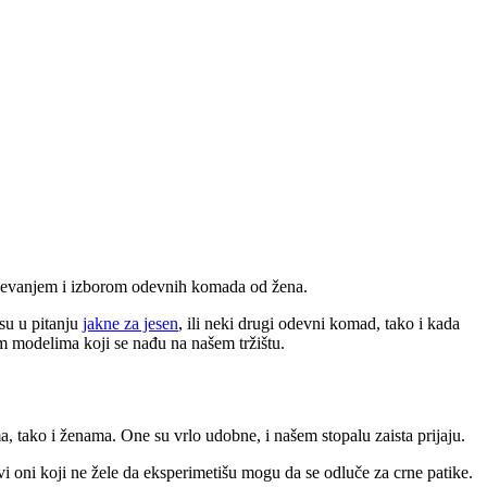
 odevanjem i izborom odevnih komada od žena.
su u pitanju
jakne za jesen
, ili neki drugi odevni komad, tako i kada
im modelima koji se nađu na našem tržištu.
 tako i ženama. One su vrlo udobne, i našem stopalu zaista prijaju.
Svi oni koji ne žele da eksperimetišu mogu da se odluče za crne patike.