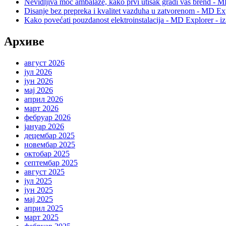
Nevidljiva moć ambalaže, kako prvi utisak gradi vaš brend - M
Disanje bez prepreka i kvalitet vazduha u zatvorenom - MD Exp
Kako povećati pouzdanost elektroinstalacija - MD Explorer - i
Архиве
август 2026
јул 2026
јун 2026
мај 2026
април 2026
март 2026
фебруар 2026
јануар 2026
децембар 2025
новембар 2025
октобар 2025
септембар 2025
август 2025
јул 2025
јун 2025
мај 2025
април 2025
март 2025