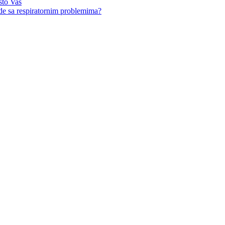
sto Vas
ude sa respiratornim problemima?