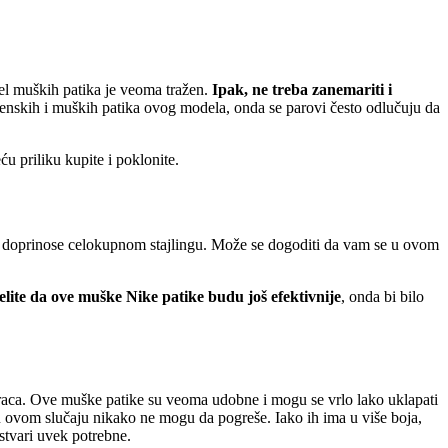
l muških patika je veoma tražen.
Ipak, ne treba zanemariti i
 ženskih i muških patika ovog modela, onda se parovi često odlučuju da
ću priliku kupite i poklonite.
u i doprinose celokupnom stajlingu. Može se dogoditi da vam se u ovom
lite da ove muške Nike patike budu još efektivnije
, onda bi bilo
araca. Ove muške patike su veoma udobne i mogu se vrlo lako uklapati
u ovom slučaju nikako ne mogu da pogreše. Iako ih ima u više boja,
stvari uvek potrebne.