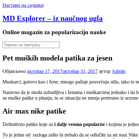
Настави на садржај
MD Explorer – iz naučnog ugla
Online magazin za popularizaciju nauke
Pet muških modela patika za jesen
Објављено
октобар 17, 2017
октобар 31, 2017
аутор
Admin
Muskarci, gotovo kao i žene, mnogo pažnje posvećuju stilu, iako to n
Naravno da je moda uzbudljiva i ženama i muškarcima jednako i da ba
su muške patike u pitanju, tu se situacija ne menja preterano iz sezon
Air max nike patike
Definitivno patike koje su
i dalje veoma popularne
i kojima je jedno
To je jedan od razloga zašto bi trebalo da se odlučite za air max Nike 