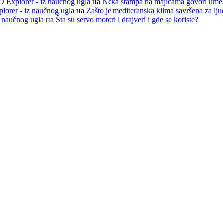
D Explorer - iz naučnog ugla
на
Neka štampa na majicama govori ume
lorer - iz naučnog ugla
на
Zašto je mediteranska klima savršena za lj
z naučnog ugla
на
Šta su servo motori i drajveri i gde se koriste?