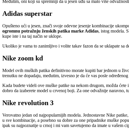
Međutim, oni koji su spremniji da u jesen uđu sa malo više odvažnosti,
Adidas superstar
Opušteno ući u jesen, znači svoje odevne jesenje kombinacije ukomp
ogromnu potražnju ženskih patika marke Adidas
, istog modela. 
kupe iste i na taj način se uklope.
Ukoliko je vama to zanimljivo i volite takav fazon da se uklapate s
Nike zoom kd
Model ovih muških patika definitivno morate kupiti bar jednom u živo
trenutku ne dopadaju, međutim, izvesno je da će vas posle određenog 
Kada budete videli ove muške patike na nekom drugom, možda ćete ih i
dobro da izaberete model u crvenoj boji. Za one odvažnije naravno, t
Nike revolution 3
Verovatno jedan od najpopularnijih modela. Jednostavne Nike patike,
u sve kombinacije, a posebno su dobre za one pripadnike muške popula
ipak su najpoznatije u crnoj i mi vam savetujemo da imate u vašem cipe