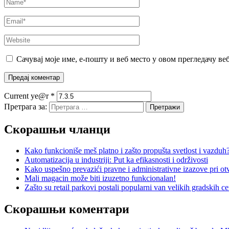
Сачувај моје име, е-пошту и веб место у овом прегледачу ве
Current ye@r
*
Претрага за:
Скорашњи чланци
Kako funkcioniše meš platno i zašto propušta svetlost i vazduh
Automatizacija u industriji: Put ka efikasnosti i održivosti
Kako uspešno prevazići pravne i administrativne izazove pri otv
Mali magacin može biti izuzetno funkcionalan!
Zašto su retail parkovi postali popularni van velikih gradskih c
Скорашњи коментари