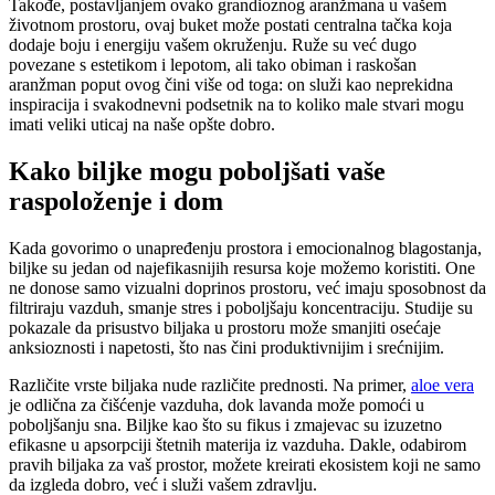
Takođe, postavljanjem ovako grandioznog aranžmana u vašem
životnom prostoru, ovaj buket može postati centralna tačka koja
dodaje boju i energiju vašem okruženju. Ruže su već dugo
povezane s estetikom i lepotom, ali tako obiman i raskošan
aranžman poput ovog čini više od toga: on služi kao neprekidna
inspiracija i svakodnevni podsetnik na to koliko male stvari mogu
imati veliki uticaj na naše opšte dobro.
Kako biljke mogu poboljšati vaše
raspoloženje i dom
Kada govorimo o unapređenju prostora i emocionalnog blagostanja,
biljke su jedan od najefikasnijih resursa koje možemo koristiti. One
ne donose samo vizualni doprinos prostoru, već imaju sposobnost da
filtriraju vazduh, smanje stres i poboljšaju koncentraciju. Studije su
pokazale da prisustvo biljaka u prostoru može smanjiti osećaje
anksioznosti i napetosti, što nas čini produktivnijim i srećnijim.
Različite vrste biljaka nude različite prednosti. Na primer,
aloe vera
je odlična za čišćenje vazduha, dok lavanda može pomoći u
poboljšanju sna. Biljke kao što su fikus i zmajevac su izuzetno
efikasne u apsorpciji štetnih materija iz vazduha. Dakle, odabirom
pravih biljaka za vaš prostor, možete kreirati ekosistem koji ne samo
da izgleda dobro, već i služi vašem zdravlju.