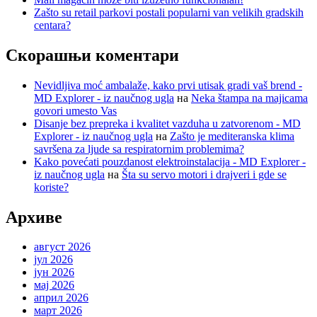
Zašto su retail parkovi postali popularni van velikih gradskih
centara?
Скорашњи коментари
Nevidljiva moć ambalaže, kako prvi utisak gradi vaš brend -
MD Explorer - iz naučnog ugla
на
Neka štampa na majicama
govori umesto Vas
Disanje bez prepreka i kvalitet vazduha u zatvorenom - MD
Explorer - iz naučnog ugla
на
Zašto je mediteranska klima
savršena za ljude sa respiratornim problemima?
Kako povećati pouzdanost elektroinstalacija - MD Explorer -
iz naučnog ugla
на
Šta su servo motori i drajveri i gde se
koriste?
Архиве
август 2026
јул 2026
јун 2026
мај 2026
април 2026
март 2026