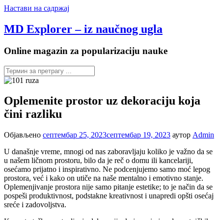
Настави на садржај
MD Explorer – iz naučnog ugla
Online magazin za popularizaciju nauke
Oplemenite prostor uz dekoraciju koja
čini razliku
Објављено
септембар 25, 2023
септембар 19, 2023
аутор
Admin
U današnje vreme, mnogi od nas zaboravljaju koliko je važno da se
u našem ličnom prostoru, bilo da je reč o domu ili kancelariji,
osećamo prijatno i inspirativno. Ne podcenjujemo samo moć lepog
prostora, već i kako on utiče na naše mentalno i emotivno stanje.
Oplemenjivanje prostora nije samo pitanje estetike; to je način da se
pospeši produktivnost, podstakne kreativnost i unapredi opšti osećaj
sreće i zadovoljstva.