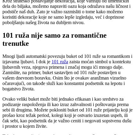
Kroz strateško postavljanje dekoracija, koje variraju od umetničkih
dela do biljaka, možemo napraviti oazu koja odražava našu ličnost i
podstiče naš duh. Zato je važno razmisliti o tome kako možemo
koristiti dekoracije koje ne samo lepše izgledaju, već i doprinose
poboljšanju našeg života na dubljem nivou.
101 ruža nije samo za romantične
trenutke
Mnogi ljudi automatski povezuju buket od 101 ruže sa romantikom i
izjavama ljubavi. I dok je
101 ruža
zaista moćan simbol u kontekstu
ljubavnih veza, njegova primena i značaj mogu ići mnogo dalje.
Zamislite, na primer, buket sastavljen od 101 ruže postavljen u
vašem dnevnom boravku. Osim što je ovakav aranžman vizuelno
očaravajući, on takođe služi kao konstantni podsetnik na lepotu i
bogatstvo života.
Ovako veliki buket može biti jednako efikasan i kao sredstvo za
podizanje raspoloženja ili kao izraz zahvalnosti i poštovanja prema
sebi ili drugima. Možete pokloniti buket od 101 ruže prijatelju koji je
prošao kroz težak period, kolegi koji je ostvario izuzetan uspeh, ili
čak sebi, kao podsetnik da je važno ceniti i negovati sopstvenu dušu
i prostor u kojem živite.