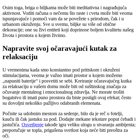
Osim toga, briga o biljkama može biti meditativna i nagrađujuća
aktivnost. Voditi računa o nečemu što raste i cveta može biti veoma
ispunjavajuće i pomoći vam da se povežete s prirodom, čak i u
urbanom okruženju. Sve u svemu, biljke su više od obične
dekoracije; one su živi entiteti koji doprinose boljem kvalitetu našeg
života i prostora u kojem živimo.
Napravite svoj očaravajući kutak za
relaksaciju
U vremenima kada smo konstantno pod pritiskom i okruženi
stimulacijama, veoma je važno imati prostor u kojem možemo
„napuniti baterije“ i posvetiti se sebi. Kreiranje očaravajućeg kutka
za relaksaciju u vašem domu može biti od suštinskog značaja za
očuvanje mentalnog i emocionalnog zdravlja. Ne morate trošiti
bogatstvo ili imati puno prostora da biste postigli ovaj efekat; često
su dovoljni nekoliko pažljivo odabranih elemenata.
Počnite sa udobnim mestom za sedenje, bilo da je reč o fotelji,
kauču ili čak jastuku za pod. Dodajte mekane teksture poput ćebadi i
jastučića.
Osvetljenje
takođe igra veliku ulogu u stvaranju ambijenta;
preporučuje se topla, prigušena svetlost koja neće biti preoštra za
oči.