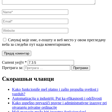
Сачувај моје име, е-пошту и веб место у овом прегледачу
веба за следећи пут када коментаришем.
Current ye@r
*
Претрага за:
Скорашњи чланци
Kako funkcioniše meš platno i zašto propušta svetlost i
vazduh?
Automatizacija u industriji: Put ka efikasnosti i održivosti
Kako uspešno prevazići pravne i administrativne izazove pri
otvaranju privatne ordinacije
Mali magacin može biti izuzetno funkcionalan!