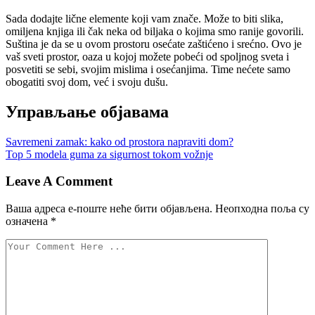
Sada dodajte lične elemente koji vam znače. Može to biti slika,
omiljena knjiga ili čak neka od biljaka o kojima smo ranije govorili.
Suština je da se u ovom prostoru osećate zaštićeno i srećno. Ovo je
vaš sveti prostor, oaza u kojoj možete pobeći od spoljnog sveta i
posvetiti se sebi, svojim mislima i osećanjima. Time nećete samo
obogatiti svoj dom, već i svoju dušu.
Управљање објавама
Savremeni zamak: kako od prostora napraviti dom?
Top 5 modela guma za sigurnost tokom vožnje
Leave A Comment
Ваша адреса е-поште неће бити објављена.
Неопходна поља су
означена
*