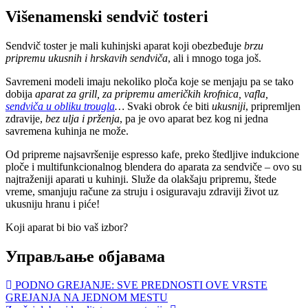
Višenamenski sendvič tosteri
Sendvič toster je mali kuhinjski aparat koji obezbeđuje
brzu
pripremu ukusnih i hrskavih sendviča
, ali i mnogo toga još.
Savremeni modeli imaju nekoliko ploča koje se menjaju pa se tako
dobija
aparat za grill, za pripremu američkih krofnica, vafla,
sendviča u obliku trougla
…
Svaki obrok će biti
ukusniji
, pripremljen
zdravije,
bez ulja i prženja
, pa je ovo aparat bez kog ni jedna
savremena kuhinja ne može.
Od pripreme najsavršenije espresso kafe, preko štedljive indukcione
ploče i multifunkcionalnog blendera do aparata za sendviče – ovo su
najtraženiji aparati u kuhinji. Služe da olakšaju pripremu, štede
vreme, smanjuju račune za struju i osiguravaju zdraviji život uz
ukusniju hranu i piće!
Koji aparat bi bio vaš izbor?
Управљање објавама
PODNO GREJANJE: SVE PREDNOSTI OVE VRSTE
GREJANJA NA JEDNOM MESTU