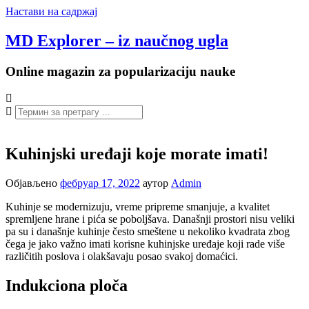
Настави на садржај
MD Explorer – iz naučnog ugla
Online magazin za popularizaciju nauke
Kuhinjski uređaji koje morate imati!
Објављено
фебруар 17, 2022
аутор
Admin
Kuhinje se modernizuju, vreme pripreme smanjuje, a kvalitet
spremljene hrane i pića se poboljšava. Današnji prostori nisu veliki
pa su i današnje kuhinje često smeštene u nekoliko kvadrata zbog
čega je jako važno imati korisne kuhinjske uređaje koji rade više
različitih poslova i olakšavaju posao svakoj domaćici.
Indukciona ploča