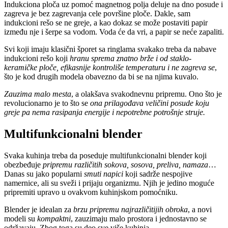
Indukciona ploča uz pomoć magnetnog polja deluje na dno posude i
zagreva je bez zagrevanja cele površine ploče. Dakle, sam
indukcioni rešo se ne greje, a kao dokaz se može postaviti papir
između nje i šerpe sa vodom. Voda će da vri, a papir se neće zapaliti.
Svi koji imaju klasični šporet sa ringlama svakako treba da nabave
indukcioni rešo koji
hranu sprema znatno brže i od staklo-
keramičke ploče, efikasnije kontroliše temperaturu i ne zagreva se
,
što je kod drugih modela obavezno da bi se na njima kuvalo.
Zauzima malo mesta
, a olakšava svakodnevnu pripremu. Ono što je
revolucionarno je to što se
ona prilagođava veličini posude koju
greje pa nema rasipanja energije i nepotrebne potrošnje struje.
Multifunkcionalni blender
Svaka kuhinja treba da poseduje multifunkcionalni blender koji
obezbeđuje
pripremu različitih sokova, sosova, preliva, namaza
…
Danas su jako popularni
smuti napici
koji sadrže nespojive
namernice, ali su sveži i prijaju organizmu. Njih je jedino moguće
pripremiti upravo u ovakvom kuhinjskom pomoćniku.
Blender je idealan za
brzu pripremu najrazličitijih obroka
, a novi
modeli su
kompaktni
, zauzimaju malo prostora i jednostavno se
održavaju. Zbog toga su deo sve više kuhinja.