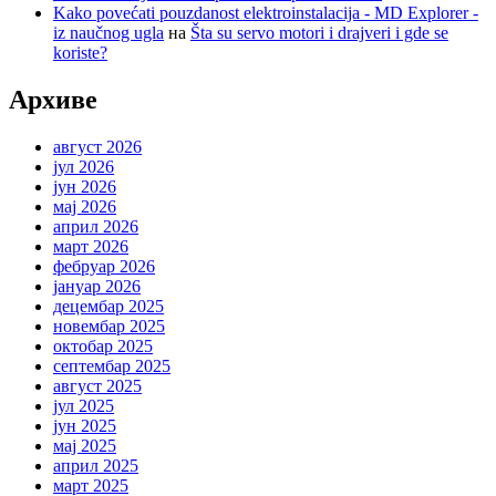
Kako povećati pouzdanost elektroinstalacija - MD Explorer -
iz naučnog ugla
на
Šta su servo motori i drajveri i gde se
koriste?
Архиве
август 2026
јул 2026
јун 2026
мај 2026
април 2026
март 2026
фебруар 2026
јануар 2026
децембар 2025
новембар 2025
октобар 2025
септембар 2025
август 2025
јул 2025
јун 2025
мај 2025
април 2025
март 2025