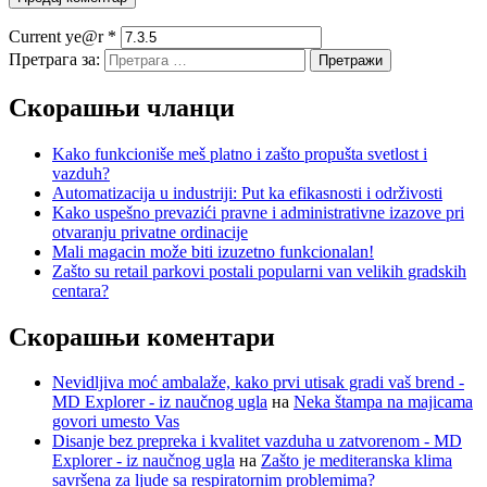
Current ye@r
*
Претрага за:
Скорашњи чланци
Kako funkcioniše meš platno i zašto propušta svetlost i
vazduh?
Automatizacija u industriji: Put ka efikasnosti i održivosti
Kako uspešno prevazići pravne i administrativne izazove pri
otvaranju privatne ordinacije
Mali magacin može biti izuzetno funkcionalan!
Zašto su retail parkovi postali popularni van velikih gradskih
centara?
Скорашњи коментари
Nevidljiva moć ambalaže, kako prvi utisak gradi vaš brend -
MD Explorer - iz naučnog ugla
на
Neka štampa na majicama
govori umesto Vas
Disanje bez prepreka i kvalitet vazduha u zatvorenom - MD
Explorer - iz naučnog ugla
на
Zašto je mediteranska klima
savršena za ljude sa respiratornim problemima?