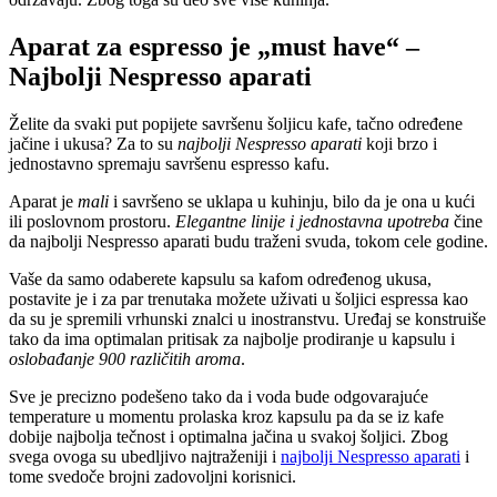
Aparat za espresso je „must have“ –
Najbolji Nespresso aparati
Želite da svaki put popijete savršenu šoljicu kafe, tačno određene
jačine i ukusa? Za to su
najbolji Nespresso aparati
koji brzo i
jednostavno spremaju savršenu espresso kafu.
Aparat je
mali
i savršeno se uklapa u kuhinju, bilo da je ona u kući
ili poslovnom prostoru.
Elegantne linije i jednostavna upotreba
čine
da najbolji Nespresso aparati budu traženi svuda, tokom cele godine.
Vaše da samo odaberete kapsulu sa kafom određenog ukusa,
postavite je i za par trenutaka možete uživati u šoljici espressa kao
da su je spremili vrhunski znalci u inostranstvu. Uređaj se konstruiše
tako da ima optimalan pritisak za najbolje prodiranje u kapsulu i
oslobađanje 900 različitih aroma
.
Sve je precizno podešeno tako da i voda bude odgovarajuće
temperature u momentu prolaska kroz kapsulu pa da se iz kafe
dobije najbolja tečnost i optimalna jačina u svakoj šoljici. Zbog
svega ovoga su ubedljivo najtraženiji i
najbolji Nespresso aparati
i
tome svedoče brojni zadovoljni korisnici.