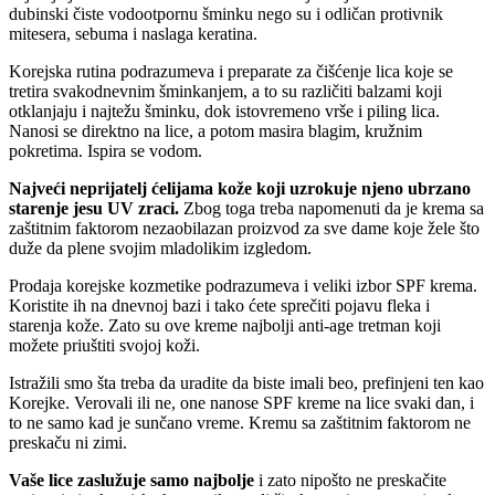
dubinski čiste vodootpornu šminku nego su i odličan protivnik
mitesera, sebuma i naslaga keratina.
Korejska rutina podrazumeva i preparate za čišćenje lica koje se
tretira svakodnevnim šminkanjem, a to su različiti balzami koji
otklanjaju i najtežu šminku, dok istovremeno vrše i piling lica.
Nanosi se direktno na lice, a potom masira blagim, kružnim
pokretima. Ispira se vodom.
Najveći neprijatelj ćelijama kože koji uzrokuje njeno ubrzano
starenje jesu UV zraci.
Zbog toga treba napomenuti da je krema sa
zaštitnim faktorom nezaobilazan proizvod za sve dame koje žele što
duže da plene svojim mladolikim izgledom.
Prodaja korejske kozmetike podrazumeva i veliki izbor SPF krema.
Koristite ih na dnevnoj bazi i tako ćete sprečiti pojavu fleka i
starenja kože. Zato su ove kreme najbolji anti-age tretman koji
možete priuštiti svojoj koži.
Istražili smo šta treba da uradite da biste imali beo, prefinjeni ten kao
Korejke. Verovali ili ne, one nanose SPF kreme na lice svaki dan, i
to ne samo kad je sunčano vreme. Kremu sa zaštitnim faktorom ne
preskaču ni zimi.
Vaše lice zaslužuje samo najbolje
i zato nipošto ne preskačite