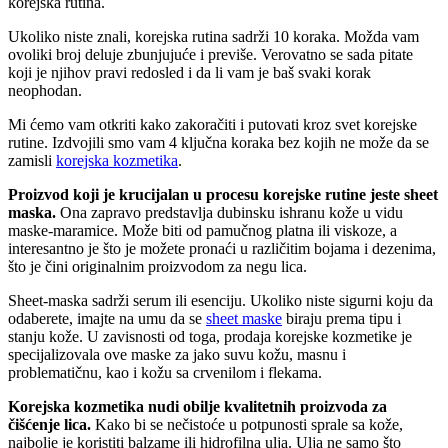
korejska rutina.
Ukoliko niste znali, korejska rutina sadrži 10 koraka. Možda vam
ovoliki broj deluje zbunjujuće i previše. Verovatno se sada pitate
koji je njihov pravi redosled i da li vam je baš svaki korak
neophodan.
Mi ćemo vam otkriti kako zakoračiti i putovati kroz svet korejske
rutine. Izdvojili smo vam 4 ključna koraka bez kojih ne može da se
zamisli
korejska kozmetika
.
Proizvod koji je krucijalan u procesu korejske rutine jeste sheet
maska.
Ona zapravo predstavlja dubinsku ishranu kože u vidu
maske-maramice. Može biti od pamučnog platna ili viskoze, a
interesantno je što je možete pronaći u različitim bojama i dezenima,
što je čini originalnim proizvodom za negu lica.
Sheet-maska sadrži serum ili esenciju. Ukoliko niste sigurni koju da
odaberete, imajte na umu da se
sheet maske
biraju prema tipu i
stanju kože. U zavisnosti od toga, prodaja korejske kozmetike je
specijalizovala ove maske za jako suvu kožu, masnu i
problematičnu, kao i kožu sa crvenilom i flekama.
Korejska kozmetika nudi obilje kvalitetnih proizvoda za
čišćenje lica.
Kako bi se nečistoće u potpunosti sprale sa kože,
najbolje je koristiti balzame ili hidrofilna ulja. Ulja ne samo što