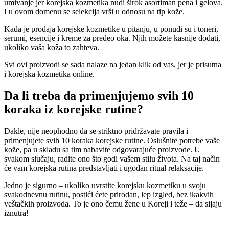
umivanje jer korejska kozmetika nudi širok asortiman pena i gelova.
I u ovom domenu se selekcija vrši u odnosu na tip kože.
Kada je prodaja korejske kozmetike u pitanju, u ponudi su i toneri,
serumi, esencije i kreme za predeo oka. Njih možete kasnije dodati,
ukoliko vaša koža to zahteva.
Svi ovi proizvodi se sada nalaze na jedan klik od vas, jer je prisutna
i korejska kozmetika online.
Da li treba da primenjujemo svih 10
koraka iz korejske rutine?
Dakle, nije neophodno da se striktno pridržavate pravila i
primenjujete svih 10 koraka korejske rutine. Oslušnite potrebe vaše
kože, pa u skladu sa tim nabavite odgovarajuće proizvode. U
svakom slučaju, radite ono što godi vašem stilu života. Na taj način
će vam korejska rutina predstavljati i ugodan ritual relaksacije.
Jedno je sigurno – ukoliko uvrstite korejsku kozmetiku u svoju
svakodnevnu rutinu, postići ćete prirodan, lep izgled, bez ikakvih
veštačkih proizvoda. To je ono čemu žene u Koreji i teže – da sijaju
iznutra!