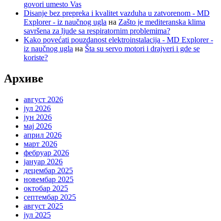
govori umesto Vas
Disanje bez prepreka i kvalitet vazduha u zatvorenom - MD
Explorer - iz naučnog ugla
на
Zašto je mediteranska klima
savršena za ljude sa respiratornim problemima?
Kako povećati pouzdanost elektroinstalacija - MD Explorer -
iz naučnog ugla
на
Šta su servo motori i drajveri i gde se
koriste?
Архиве
август 2026
јул 2026
јун 2026
мај 2026
април 2026
март 2026
фебруар 2026
јануар 2026
децембар 2025
новембар 2025
октобар 2025
септембар 2025
август 2025
јул 2025