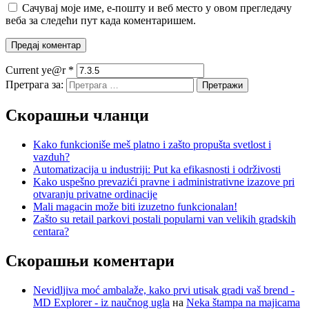
Сачувај моје име, е-пошту и веб место у овом прегледачу
веба за следећи пут када коментаришем.
Current ye@r
*
Претрага за:
Скорашњи чланци
Kako funkcioniše meš platno i zašto propušta svetlost i
vazduh?
Automatizacija u industriji: Put ka efikasnosti i održivosti
Kako uspešno prevazići pravne i administrativne izazove pri
otvaranju privatne ordinacije
Mali magacin može biti izuzetno funkcionalan!
Zašto su retail parkovi postali popularni van velikih gradskih
centara?
Скорашњи коментари
Nevidljiva moć ambalaže, kako prvi utisak gradi vaš brend -
MD Explorer - iz naučnog ugla
на
Neka štampa na majicama