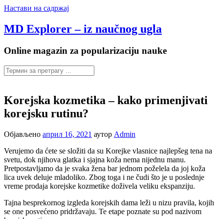
Настави на садржај
MD Explorer – iz naučnog ugla
Online magazin za popularizaciju nauke
Korejska kozmetika – kako primenjivati
korejsku rutinu?
Објављено
април 16, 2021
аутор
Admin
Verujemo da ćete se složiti da su Korejke vlasnice najlepšeg tena na
svetu, dok njihova glatka i sjajna koža nema nijednu manu.
Pretpostavljamo da je svaka žena bar jednom poželela da joj koža
lica uvek deluje mladoliko. Zbog toga i ne čudi što je u poslednje
vreme prodaja korejske kozmetike doživela veliku ekspanziju.
Tajna besprekornog izgleda korejskih dama leži u nizu pravila, kojih
se one posvećeno pridržavaju. Te etape poznate su pod nazivom