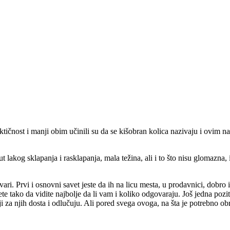
raktičnost i manji obim učinili su da se kišobran kolica nazivaju i ovim
 lakog sklapanja i rasklapanja, mala težina, ali i to što nisu glomazna
ri. Prvi i osnovni savet jeste da ih na licu mesta, u prodavnici, dobro i
ćete tako da vidite najbolje da li vam i koliko odgovaraju. Još jedna po
elji za njih dosta i odlučuju. Ali pored svega ovoga, na šta je potrebno o