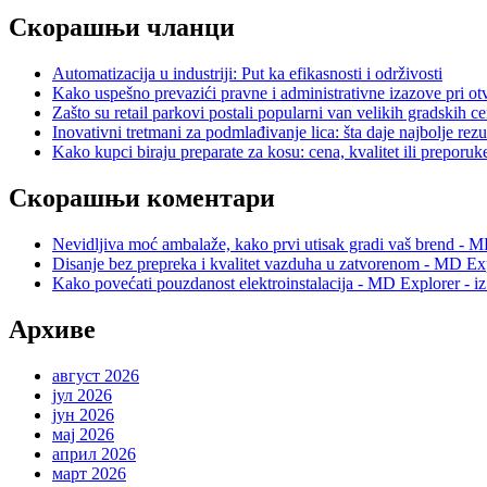
Скорашњи чланци
Automatizacija u industriji: Put ka efikasnosti i održivosti
Kako uspešno prevazići pravne i administrativne izazove pri otv
Zašto su retail parkovi postali popularni van velikih gradskih c
Inovativni tretmani za podmlađivanje lica: šta daje najbolje rezu
Kako kupci biraju preparate za kosu: cena, kvalitet ili preporuk
Скорашњи коментари
Nevidljiva moć ambalaže, kako prvi utisak gradi vaš brend - M
Disanje bez prepreka i kvalitet vazduha u zatvorenom - MD Exp
Kako povećati pouzdanost elektroinstalacija - MD Explorer - i
Архиве
август 2026
јул 2026
јун 2026
мај 2026
април 2026
март 2026