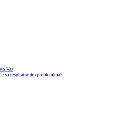
sto Vas
ude sa respiratornim problemima?