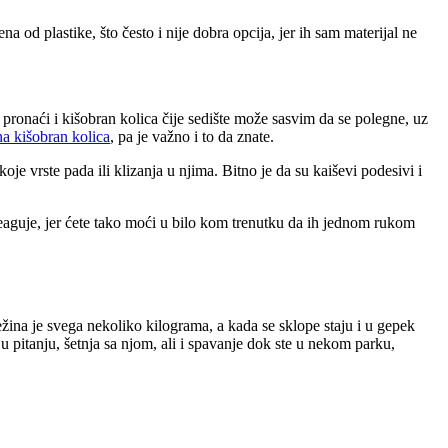
 od plastike, što često i nije dobra opcija, jer ih sam materijal ne
pronaći i kišobran kolica čije sedište može sasvim da se polegne, uz
na kišobran kolica
, pa je važno i to da znate.
je vrste pada ili klizanja u njima. Bitno je da su kaiševi podesivi i
reaguje, jer ćete tako moći u bilo kom trenutku da ih jednom rukom
žina je svega nekoliko kilograma, a kada se sklope staju i u gepek
 pitanju, šetnja sa njom, ali i spavanje dok ste u nekom parku,