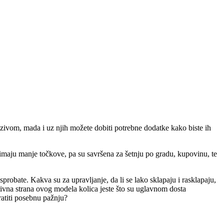
 nazivom, mada i uz njih možete dobiti potrebne dodatke kako biste ih
, imaju manje točkove, pa su savršena za šetnju po gradu, kupovinu, te
sprobate. Kakva su za upravljanje, da li se lako sklapaju i rasklapaju,
zitivna strana ovog modela kolica jeste što su uglavnom dosta
bratiti posebnu pažnju?