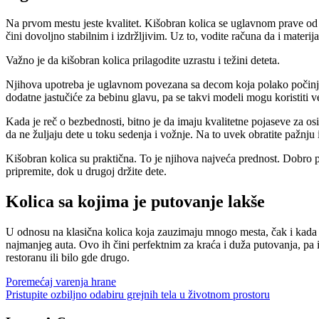
Na prvom mestu jeste kvalitet. Kišobran kolica se uglavnom prave od alu
čini dovoljno stabilnim i izdržljivim. Uz to, vodite računa da i materija
Važno je da kišobran kolica prilagodite uzrastu i težini deteta.
Njihova upotreba je uglavnom povezana sa decom koja polako počinju da
dodatne jastučiće za bebinu glavu, pa se takvi modeli mogu koristiti
Kada je reč o bezbednosti, bitno je da imaju kvalitetne pojaseve za osi
da ne žuljaju dete u toku sedenja i vožnje. Na to uvek obratite pažnju 
Kišobran kolica su praktična. To je njihova najveća prednost. Dobro p
pripremite, dok u drugoj držite dete.
Kolica sa kojima je putovanje lakše
U odnosu na klasična kolica koja zauzimaju mnogo mesta, čak i kada su
najmanjeg auta. Ovo ih čini perfektnim za kraća i duža putovanja, pa 
restoranu ili bilo gde drugo.
Управљање
Poremećaj varenja hrane
Pristupite ozbiljno odabiru grejnih tela u životnom prostoru
објавама