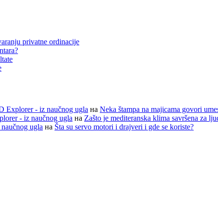
aranju privatne ordinacije
entara?
ltate
e
D Explorer - iz naučnog ugla
на
Neka štampa na majicama govori ume
lorer - iz naučnog ugla
на
Zašto je mediteranska klima savršena za lj
z naučnog ugla
на
Šta su servo motori i drajveri i gde se koriste?