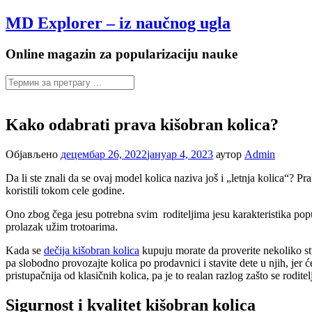
Настави
MD Explorer – iz naučnog ugla
на
садржај
Online magazin za popularizaciju nauke
Kako odabrati prava kišobran kolica?
Објављено
децембар 26, 2022
јануар 4, 2023
аутор
Admin
Da li ste znali da se ovaj model kolica naziva još i „letnja kolica“? P
koristili tokom cele godine.
Ono zbog čega jesu potrebna svim roditeljima jesu karakteristika poput
prolazak užim trotoarima.
Kada se
dečija kišobran kolica
kupuju morate da proverite nekoliko stva
pa slobodno provozajte kolica po prodavnici i stavite dete u njih, jer 
pristupačnija od klasičnih kolica, pa je to realan razlog zašto se rodit
Sigurnost i kvalitet kišobran kolica