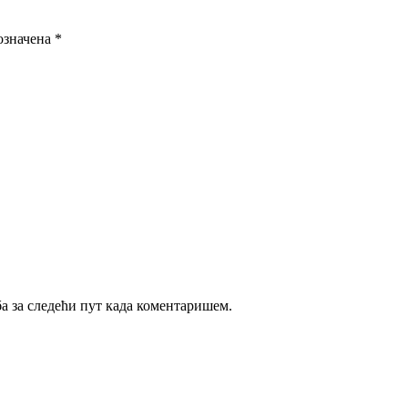
означена
*
ба за следећи пут када коментаришем.