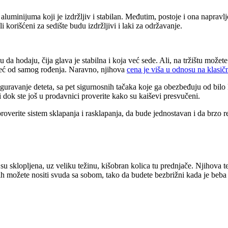
minijuma koji je izdržljiv i stabilan. Međutim, postoje i ona napravljena
li korišćeni za sedište budu izdržljivi i laki za održavanje.
 hodaju, čija glava je stabilna i koja već sede. Ali, na tržištu možete 
 već od samog rođenja. Naravno, njihova
cena je viša u odnosu na klasič
guravanje deteta, sa pet sigurnosnih tačaka koje ga obezbeđuju od bilo ko
i dok ste još u prodavnici proverite kako su kaiševi presvučeni.
roverite sistem sklapanja i rasklapanja, da bude jednostavan i da brzo 
 sklopljena, uz veliku težinu, kišobran kolica tu prednjače. Njihova te
ih možete nositi svuda sa sobom, tako da budete bezbrižni kada je beba u