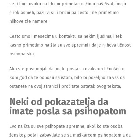
se ti ljudi uvuku na tih i neprimetan način u naš život, imaju
širok osmeh, pažljivi su i brižni pa često i ne primetimo
njihove zle namere.
Često smo i mesecima u kontaktu sa nekim ljudima, i tek
kasno primetimo na šta su sve spremni i da je njihova ličnost
psihopatska.
Ako ste posumnjali da imate posla sa ovakvom ličnošću u
kom god da te odnosu sa istom, bilo bi poželjno za vas da
ostanete na ovoj stranici i pročitate ostatak ovog teksta.
Neki od pokazatelja da
imate posla sa psihopatom
Evo na šta su sve psihopate spremne, ukoliko ste osoba
ženskog pola i zabavljate se sa muškarcem psihopatom a da