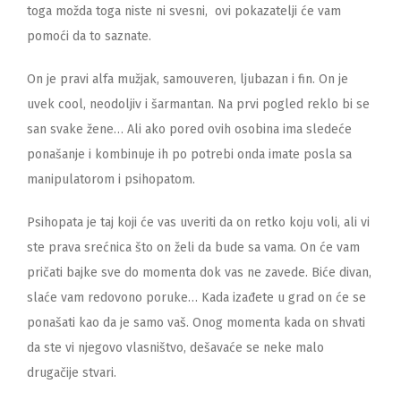
toga
možda toga niste ni svesni,
ovi pokazatelji će vam
pomoći da to saznate.
On je pravi alfa mužjak, samouveren, ljubazan i fin. On je
uvek cool, neodoljiv i šarmantan. Na prvi pogled reklo bi se
san svake žene… Ali ako pored ovih osobina ima sledeće
ponašanje i kombinuje ih po potrebi onda imate posla sa
manipulatorom i psihopatom.
Psihopata je taj koji će vas uveriti da on retko koju voli, ali vi
ste prava srećnica što on želi da bude sa vama. On će vam
pričati bajke sve do momenta dok vas ne zavede. Biće divan,
slaće vam redovono poruke… Kada izađete u grad on će se
ponašati kao da je samo vaš. Onog momenta kada on shvati
da ste vi njegovo vlasništvo, dešavaće se neke malo
drugačije stvari.