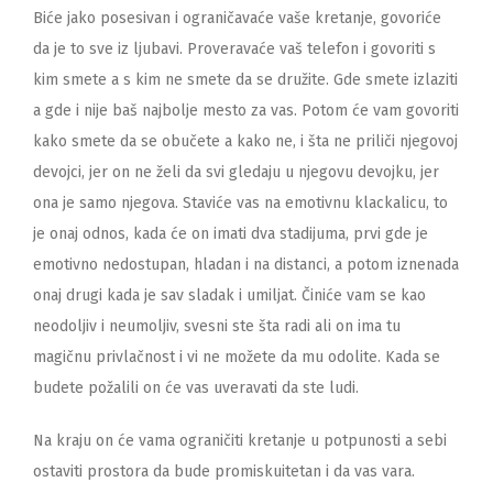
Biće jako posesivan i ograničavaće vaše kretanje, govoriće
da je to sve iz ljubavi. Proveravaće vaš telefon i govoriti s
kim smete a s kim ne smete da se družite. Gde smete izlaziti
a gde i nije baš najbolje mesto za vas. Potom će vam govoriti
kako smete da se obučete a kako ne, i šta ne priliči njegovoj
devojci, jer on ne želi da svi gledaju u njegovu devojku, jer
ona je samo njegova. Staviće vas na emotivnu klackalicu, to
je onaj odnos, kada će on imati dva stadijuma, prvi gde je
emotivno nedostupan, hladan i na distanci, a potom iznenada
onaj drugi kada je sav sladak i umiljat. Činiće vam se kao
neodoljiv i neumoljiv, svesni ste šta radi ali on ima tu
magičnu privlačnost i vi ne možete da mu odolite. Kada se
budete požalili on će vas uveravati da ste ludi.
Na kraju on će vama ograničiti kretanje u potpunosti a sebi
ostaviti prostora da bude promiskuitetan i da vas vara.