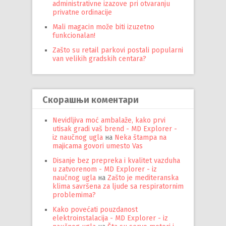
administrativne izazove pri otvaranju
privatne ordinacije
Mali magacin može biti izuzetno
funkcionalan!
Zašto su retail parkovi postali popularni
van velikih gradskih centara?
Скорашњи коментари
Nevidljiva moć ambalaže, kako prvi
utisak gradi vaš brend - MD Explorer -
iz naučnog ugla
на
Neka štampa na
majicama govori umesto Vas
Disanje bez prepreka i kvalitet vazduha
u zatvorenom - MD Explorer - iz
naučnog ugla
на
Zašto je mediteranska
klima savršena za ljude sa respiratornim
problemima?
Kako povećati pouzdanost
elektroinstalacija - MD Explorer - iz