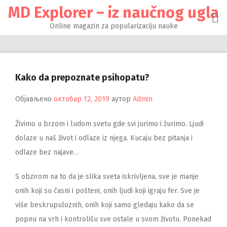
Настави
MD Explorer – iz naučnog ugla
на
садржај
Online magazin za popularizaciju nauke
Kako da prepoznate psihopatu?
Објављено
октобар 12, 2019
аутор
Admin
Živimo u brzom i ludom svetu gde svi jurimo i žurimo. Ljudi
dolaze u naš život i odlaze iz njega. Kucaju bez pitanja i
odlaze bez najave…
S obzirom na to da je slika sveta iskrivljena, sve je manje
onih koji su časni i pošteni, onih ljudi koji igraju fer. Sve je
više beskrupuloznih, onih koji samo gledaju kako da se
popnu na vrh i kontrolišu sve ostale u svom životu. Ponekad