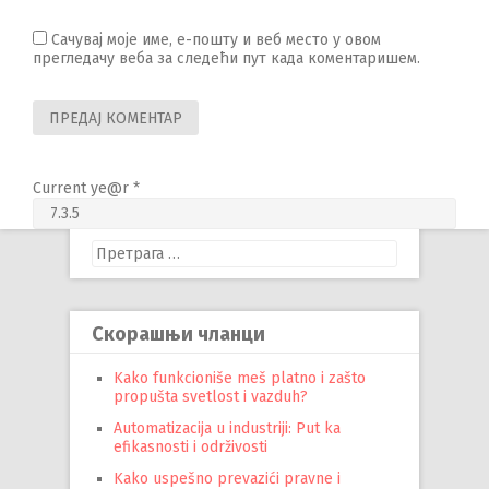
Сачувај моје име, е-пошту и веб место у овом
прегледачу веба за следећи пут када коментаришем.
Current ye@r
*
Претрага
за:
Скорашњи чланци
Kako funkcioniše meš platno i zašto
propušta svetlost i vazduh?
Automatizacija u industriji: Put ka
efikasnosti i održivosti
Kako uspešno prevazići pravne i