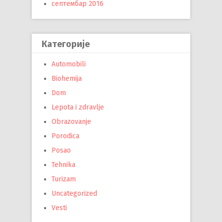
септембар 2016
Категорије
Automobili
Biohemija
Dom
Lepota i zdravlje
Obrazovanje
Porodica
Posao
Tehnika
Turizam
Uncategorized
Vesti