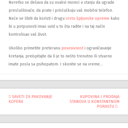
Neretko se dešava da su ovakvi momci u stanju da ugrade
presluškivače, da prate i prisluškuju vaš mobilni telefon.
Neće se libiti da koristi i drugu
vrstu špijunske opreme
kako
bi u potpunosti imao uvid u to šta radite i na taj način
kontrolisao vaš život.
Ukoliko primetite preteranu
posesivnost
i ograničavanje
kretanja, preispitajte da li je to nešto trenutno ili stvarno
imate posla sa psihopatom. I skonite se na vreme…
Управљање
SAVETI ZA PAKOVANJE
KUPOVINA I PRODAJA
KOFERA
STANOVA U KONSTANTNOM
објавама
PORASTU