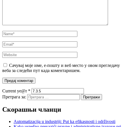
Сачувај моје име, е-пошту и веб место у овом прегледачу
веба за следећи пут када коментаришем.
Current ye@r
*
Претрага за:
Скорашњи чланци
Automatizacija u industriji: Put ka efikasnosti i održivosti
Kako uspešno prevazići pravne i administrativne izazove pri