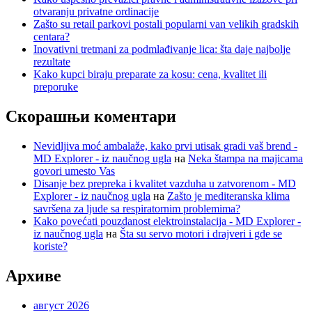
otvaranju privatne ordinacije
Zašto su retail parkovi postali popularni van velikih gradskih
centara?
Inovativni tretmani za podmlađivanje lica: šta daje najbolje
rezultate
Kako kupci biraju preparate za kosu: cena, kvalitet ili
preporuke
Скорашњи коментари
Nevidljiva moć ambalaže, kako prvi utisak gradi vaš brend -
MD Explorer - iz naučnog ugla
на
Neka štampa na majicama
govori umesto Vas
Disanje bez prepreka i kvalitet vazduha u zatvorenom - MD
Explorer - iz naučnog ugla
на
Zašto je mediteranska klima
savršena za ljude sa respiratornim problemima?
Kako povećati pouzdanost elektroinstalacija - MD Explorer -
iz naučnog ugla
на
Šta su servo motori i drajveri i gde se
koriste?
Архиве
август 2026