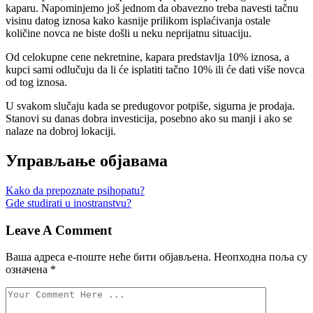
kaparu. Napominjemo još jednom da obavezno treba navesti tačnu
visinu datog iznosa kako kasnije prilikom isplaćivanja ostale
količine novca ne biste došli u neku neprijatnu situaciju.
Od celokupne cene nekretnine, kapara predstavlja 10% iznosa, a
kupci sami odlučuju da li će isplatiti tačno 10% ili će dati više novca
od tog iznosa.
U svakom slučaju kada se predugovor potpiše, sigurna je prodaja.
Stanovi su danas dobra investicija, posebno ako su manji i ako se
nalaze na dobroj lokaciji.
Управљање објавама
Kako da prepoznate psihopatu?
Gde studirati u inostranstvu?
Leave A Comment
Ваша адреса е-поште неће бити објављена.
Неопходна поља су
означена
*