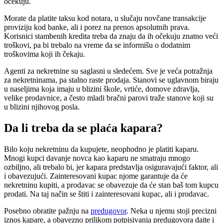
očekuju.
Morate da platite taksu kod notara, u slučaju novčane transakcije
proviziju kod banke, ali i porez na prenos apsolutnih prava.
Korisnici stambenih kredita treba da znaju da ih očekuju znatno veći
troškovi, pa bi trebalo na vreme da se informišu o dodatnim
troškovima koji ih čekaju.
Agenti za nekretnine su saglasni u sledećem. Sve je veća potražnja
za nekretninama, pa stalno raste prodaja. Stanovi se uglavnom biraju
u naseljima koja imaju u blizini škole, vrtiće, domove zdravlja,
velike prodavnice, a često mladi bračni parovi traže stanove koji su
u blizini njihovog posla.
Da li treba da se plaća kapara?
Bilo koju nekretninu da kupujete, neophodno je platiti kaparu.
Mnogi kupci davanje novca kao kaparu ne smatraju mnogo
ozbiljno, ali trebalo bi, jer kapara predstavlja osiguravajući faktor, ali
i obavezujući. Zainteresovani kupac njome garantuje da će
nekretninu kupiti, a prodavac se obavezuje da će stan baš tom kupcu
prodati. Na taj način se štiti i zainteresovani kupac, ali i prodavac.
Posebno obratite pažnju na
predugovor
. Neka u njemu stoji precizni
iznos kapare, a obavezno prilikom potpisivanja predugovora dajte i