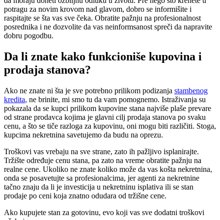
da moraju doneti ozbiljnu odluku u životu. Pre nego što krenete u
potragu za novim krovom nad glavom, dobro se informišite i
raspitajte se šta vas sve čeka. Obratite pažnju na profesionalnost
posrednika i ne dozvolite da vas neinformsanost spreči da napravite
dobru pogodbu.
Da li znate kako funkcioniše kupovina i
prodaja stanova?
Ako ne znate ni šta je sve potrebno prilikom podizanja
stambenog
kredita
, ne brinite, mi smo tu da vam pomognemo. Istraživanja su
pokazala da se kupci prilikom kupovine stana najviše plaše prevare
od strane prodavca kojima je glavni cilj prodaja stanova po svaku
cenu, a što se tiče razloga za kupovinu, oni mogu biti različiti. Stoga,
kupcima nekretnina savetujemo da budu na oprezu.
Troškovi vas vrebaju na sve strane, zato ih pažljivo isplanirajte.
Tržište određuje cenu stana, pa zato na vreme obratite pažnju na
realne cene. Ukoliko ne znate koliko može da vas košta nekretnina,
onda se posavetujte sa profesionalcima, jer agenti za nekretnine
tačno znaju da li je investicija u nekretninu isplativa ili se stan
prodaje po ceni koja znatno odudara od tržišne cene.
Ako kupujete stan za gotovinu, evo koji vas sve dodatni troškovi