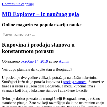
Настави на садржај
MD Explorer – iz naučnog ugla
Online magazin za popularizaciju nauke
Kupovina i prodaja stanova u
konstantnom porastu
Објављено
октобар 14, 2019
аутор
Admin
Već dugo planirate da kupite stan u Beogradu?
U poslednje dve godine velika je potražnja na tržištu nekretnina.
Stručnjaci kažu da je porasla kupovina i
prodaja stanova
. Stanovi se
traže i u širem i u užem delu Beograda, a među kupcima ima i
stranaca koji biraju luksuzne stanove i atraktivne lokacije.
Svima je dobro poznato da mnogi žitelji Beograda nemaju rešeno
stambeno pitanje. Zato svi koji razmišljaju da kupe nekretninu znaju