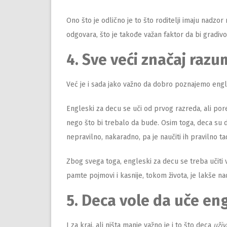
Ono što je odlično je to što roditelji imaju nadz
odgovara, što je takođe važan faktor da bi gradiv
4. Sve veći značaj raz
Već je i sada jako važno da dobro poznajemo engles
Engleski za decu se uči od prvog razreda, ali por
nego što bi trebalo da bude. Osim toga, deca su do
nepravilno, nakaradno, pa je naučiti ih pravilno t
Zbog svega toga, engleski za decu se treba učiti 
pamte pojmovi i kasnije, tokom života, je lakše nad
5. Deca vole da uče eng
I za kraj, ali ništa manje važno je i to što deca
uživ