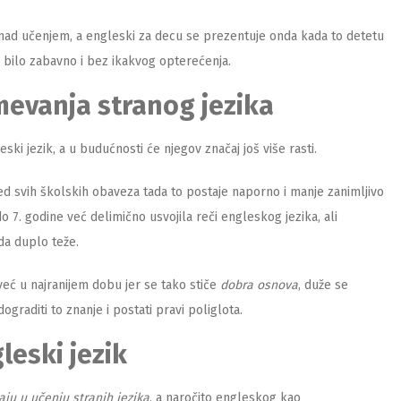
or nad učenjem, a engleski za decu se prezentuje onda kada to detetu
o bilo zabavno i bez ikakvog opterećenja.
umevanja stranog jezika
ki jezik, a u budućnosti će njegov značaj još više rasti.
ed svih školskih obaveza tada to postaje naporno i manje zanimljivo
 7. godine već delimično usvojila reči engleskog jezika, ali
ada duplo teže.
već u najranijem dobu jer se tako stiče
dobra osnova
, duže se
ograditi to znanje i postati pravi poliglota.
leski jezik
aju u učenju stranih jezika
, a naročito engleskog kao