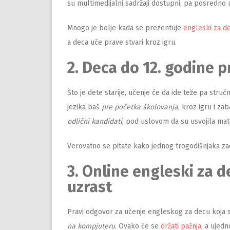
su multimedijalni sadržaji dostupni, pa posredno u
Mnogo je bolje kada se prezentuje
engleski za d
a deca uče prave stvari kroz igru.
2. Deca do 12. godine p
Što je dete starije, učenje će da ide teže pa str
jezika baš
pre početka školovanja
, kroz igru i za
odlični kandidati
, pod uslovom da su usvojila mate
Verovatno se pitate kako jednog trogodišnjaka za
3. Online engleski za d
uzrast
Pravi odgovor za učenje engleskog za decu koja 
na kompjuteru
. Ovako će se
držati pažnja
, a ujedn