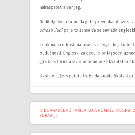
najrasprostranjenijeg.
Roditelji dosta brinu da je to prevelika obaveza 
odrasli ljudi
pa je to šansa da se savlada engleski 
I dok nama odraslima proces učenja ide jako teško,
budućnosti. Engleski za decu je prilagođen uzrast
igra koja formira izvrsne temelje za kvalitetno ob
Ukoliko vašem detetu treba da kupite školski pri
KINOA-MOĆNA ŽITARICA KOJA POMAŽE U BORBI 
Управљање
ZDRAVLJE
објавама