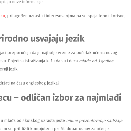
pijaju nove informacije.
ecu
, prilagođen uzrastu i interesovanjima pa se spaja lepo i korisno,
rirodno usvajaju jezik
učnjaci preporučuju da je najbolje vreme za početak učenja novog
bavu. Pojedina istraživanja kažu da su i deca
mlađa od 3 godine
rnji jezik.
držati na času engleskog jezika?
ecu – odličan izbor za najmlađi
su mlađa od školskog uzrasta jeste
online prezentovanje sadržaja
o im se približiti kompjuteri i pružiti dobar osnov za učenje.