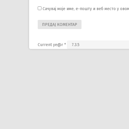
Сачувај моје име, е-пошту и веб место у ов
Current ye@r
*