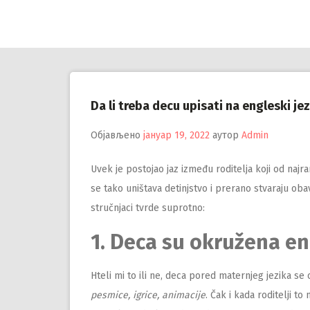
Настави
на
садржај
Da li treba decu upisati na engleski je
Објављено
јануар 19, 2022
аутор
Admin
Uvek je postojao jaz između roditelja koji od najr
se tako uništava detinjstvo i prerano stvaraju obav
stručnjaci tvrde suprotno:
1. Deca su okružena e
Hteli mi to ili ne, deca pored maternjeg jezika se
pesmice, igrice, animacije
. Čak i kada roditelji t