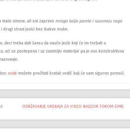
za male umove, ali oni zapravo
mnogo bolje pamte i razumeju nego
i drugi strani jezici bez ikakve muke.
 deci treba dati šansu da nauče jezik koji će im trebati u
u, uči se postepeno i uz zanimljiv materijal pa je ovo konstruktivna
razovanje.
bor,
ovde
možete pročitati kratak vodič koji će vam sigurno pomoći.
ZA
ODRŽAVANJE UREĐAJA ZA VIDEO NADZOR TOKOM ZIME