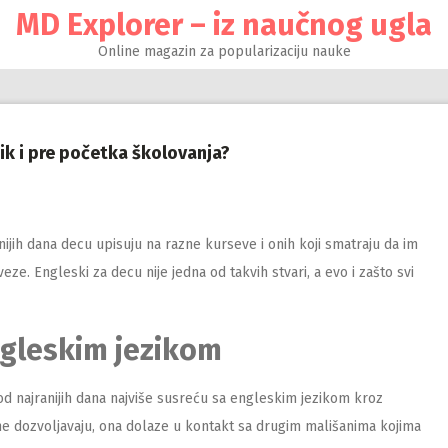
MD Explorer – iz naučnog ugla
Online magazin za popularizaciju nauke
zik i pre početka školovanja?
anijih dana decu upisuju na razne kurseve i onih koji smatraju da im
eze. Engleski za decu nije jedna od takvih stvari, a evo i zašto svi
ngleskim jezikom
 od najranijih dana najviše susreću sa engleskim jezikom kroz
o ne dozvoljavaju, ona dolaze u kontakt sa drugim mališanima kojima