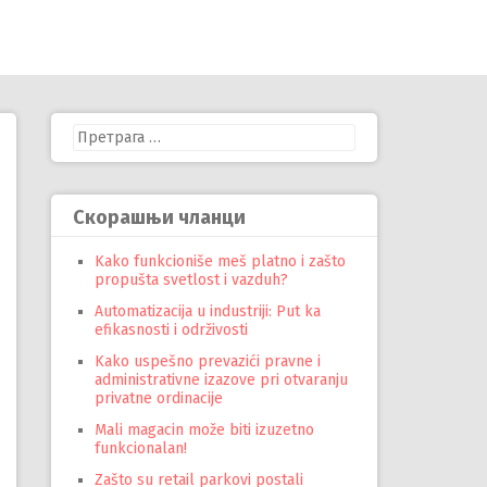
Претрага
за:
Скорашњи чланци
Kako funkcioniše meš platno i zašto
propušta svetlost i vazduh?
Automatizacija u industriji: Put ka
efikasnosti i održivosti
Kako uspešno prevazići pravne i
administrativne izazove pri otvaranju
privatne ordinacije
Mali magacin može biti izuzetno
funkcionalan!
Zašto su retail parkovi postali