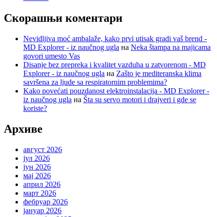
Скорашњи коментари
Nevidljiva moć ambalaže, kako prvi utisak gradi vaš brend -
MD Explorer - iz naučnog ugla
на
Neka štampa na majicama
govori umesto Vas
Disanje bez prepreka i kvalitet vazduha u zatvorenom - MD
Explorer - iz naučnog ugla
на
Zašto je mediteranska klima
savršena za ljude sa respiratornim problemima?
Kako povećati pouzdanost elektroinstalacija - MD Explorer -
iz naučnog ugla
на
Šta su servo motori i drajveri i gde se
koriste?
Архиве
август 2026
јул 2026
јун 2026
мај 2026
април 2026
март 2026
фебруар 2026
јануар 2026