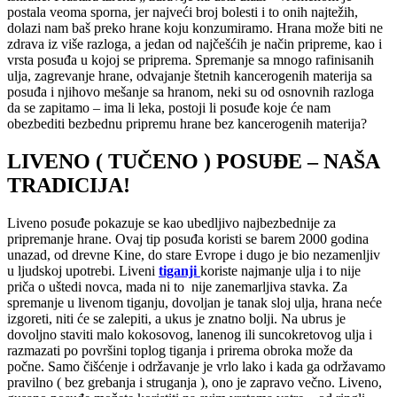
postala veoma sporna, jer najveći broj bolesti i to onih najtežih,
dolazi nam baš preko hrane koju konzumiramo. Hrana može biti ne
zdrava iz više razloga, a jedan od najčešćih je način pripreme, kao i
vrsta posuđa u kojoj se priprema. Spremanje sa mnogo rafinisanih
ulja, zagrevanje hrane, odvajanje štetnih kancerogenih materija sa
posuđa i njihovo mešanje sa hranom, neki su od osnovnih razloga
da se zapitamo – ima li leka, postoji li posuđe koje će nam
obezbediti bezbednu pripremu hrane bez kancerogenih materija?
LIVENO ( TUČENO ) POSUĐE – NAŠA
TRADICIJA!
Liveno posuđe pokazuje se kao ubedljivo najbezbednije za
pripremanje hrane. Ovaj tip posuđa koristi se barem 2000 godina
unazad, od drevne Kine, do stare Evrope i dugo je bio nezamenljiv
u ljudskoj upotrebi. Liveni
tiganji
koriste najmanje ulja i to nije
priča o uštedi novca, mada ni to
nije zanemarljiva stavka. Za
spremanje u livenom tiganju, dovoljan je tanak sloj ulja, hrana neće
izgoreti, niti će se zalepiti, a ukus je znatno bolji. Na ubrus je
dovoljno staviti malo kokosovog, lanenog ili suncokretovog ulja i
razmazati po površini toplog tiganja i prirema obroka može da
počne. Samo čišćenje i održavanje je vrlo lako i kada ga održavamo
pravilno ( bez grebanja i struganja ), ono je zapravo večno. Liveno,