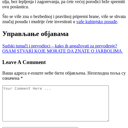
ulja, bez lepljenja i zagorevanja, pa ćete većoj porodici brže spremiti
ovu poslasticu.
Što se više zna o bezbednoj i pravilnoj pripremi hrane, više se shvata
značaj posuđa i mudrije ćete investirati u
vaše kuhinjsko posuđe
.
Управљање објавама
Sudski tumači i prevodioci – kako ih angažovati za prevođenje?
OSAM STVARI KOJE MORATE DA ZNATE O JARBOLIMA
Leave A Comment
Ваша адреса е-поште неће бити објављена.
Неопходна поља су
означена
*