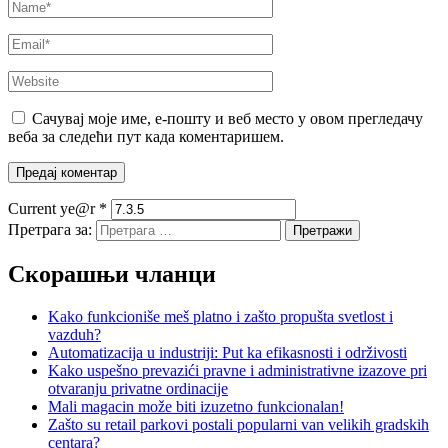
Сачувај моје име, е-пошту и веб место у овом прегледачу
веба за следећи пут када коментаришем.
Current ye@r
*
Претрага за:
Скорашњи чланци
Kako funkcioniše meš platno i zašto propušta svetlost i
vazduh?
Automatizacija u industriji: Put ka efikasnosti i održivosti
Kako uspešno prevazići pravne i administrativne izazove pri
otvaranju privatne ordinacije
Mali magacin može biti izuzetno funkcionalan!
Zašto su retail parkovi postali popularni van velikih gradskih
centara?