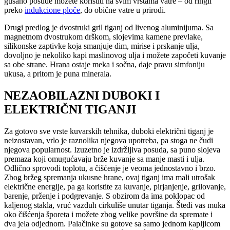
gusano posuđe možete koristiti na svim vrstama vatre – od ringli
preko
indukcione ploče
, do obične vatre u prirodi.
Drugi predlog je dvostruki gril tiganj od livenog aluminijuma. Sa
magnetnom dvostrukom drškom, slojevima kamene prevlake,
silikonske zaptivke koja smanjuje dim, mirise i prskanje ulja,
dovoljno je nekoliko kapi maslinovog ulja i možete započeti kuvanje
sa obe strane. Hrana ostaje meka i sočna, daje pravu simfoniju
ukusa, a pritom je puna minerala.
NEZAOBILAZNI DUBOKI I
ELEKTRIČNI TIGANJI
Za gotovo sve vrste kuvarskih tehnika, duboki električni tiganj je
neizostavan, vrlo je raznolika njegova upotreba, pa stoga ne čudi
njegova popularnost. Izuzetno je izdržljiva posuda, sa puno slojeva
premaza koji omugućavaju brže kuvanje sa manje masti i ulja.
Odlično sprovodi toplotu, a čišćenje je veoma jednostavno i brzo.
Zbog bržeg spremanja ukusne hrane, ovaj tiganj ima mali utrošak
električne energije, pa ga koristite za kuvanje, pirjanjenje, grilovanje,
barenje, prženje i podgrevanje. S obzirom da ima poklopac od
kaljenog stakla, vruć vazduh cirkuliše unutar tiganja. Štedi vas muka
oko čišćenja šporeta i možete zbog velike površine da spremate i
dva jela odjednom. Palačinke su gotove sa samo jednom kapljicom