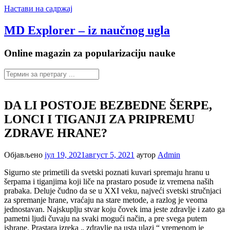
Настави на садржај
MD Explorer – iz naučnog ugla
Online magazin za popularizaciju nauke
DA LI POSTOJE BEZBEDNE ŠERPE,
LONCI I TIGANJI ZA PRIPREMU
ZDRAVE HRANE?
Објављено
јул 19, 2021
август 5, 2021
аутор
Admin
Sigurno ste primetili da svetski poznati kuvari spremaju hranu u
šerpama i tiganjima koji liče na prastaro posuđe iz vremena naših
prabaka. Deluje čudno da se u XXI veku, najveći svetski stručnjaci
za spremanje hrane, vraćaju na stare metode, a razlog je veoma
jednostavan. Najskuplju stvar koju čovek ima jeste zdravlje i zato ga
pametni ljudi čuvaju na svaki mogući način, a pre svega putem
ishrane. Prastara izreka „ zdravlje na usta ulazi “ vremenom je