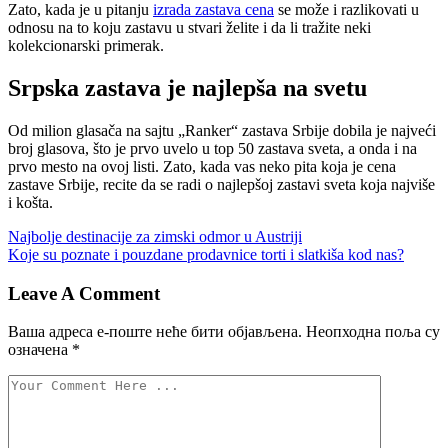
Zato, kada je u pitanju
izrada zastava cena
se može i razlikovati u
odnosu na to koju zastavu u stvari želite i da li tražite neki
kolekcionarski primerak.
Srpska zastava je najlepša na svetu
Od milion glasača na sajtu „Ranker“ zastava Srbije dobila je najveći
broj glasova, što je prvo uvelo u top 50 zastava sveta, a onda i na
prvo mesto na ovoj listi. Zato, kada vas neko pita koja je cena
zastave Srbije, recite da se radi o najlepšoj zastavi sveta koja najviše
i košta.
Управљање
Najbolje destinacije za zimski odmor u Austriji
Koje su poznate i pouzdane prodavnice torti i slatkiša kod nas?
објавама
Leave A Comment
Ваша адреса е-поште неће бити објављена.
Неопходна поља су
означена
*