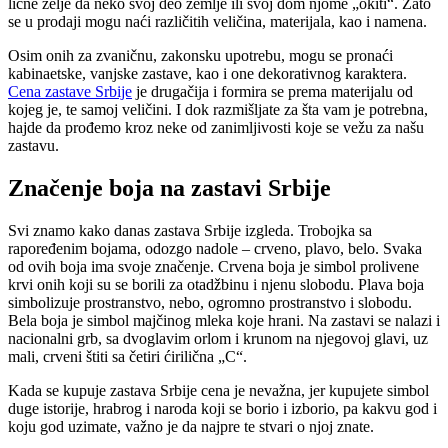
lične želje da neko svoj deo zemlje ili svoj dom njome „okiti“. Zato
se u prodaji mogu naći različitih veličina, materijala, kao i namena.
Osim onih za zvaničnu, zakonsku upotrebu, mogu se pronaći
kabinaetske, vanjske zastave, kao i one dekorativnog karaktera.
Cena zastave Srbije
je drugačija i formira se prema materijalu od
kojeg je, te samoj veličini. I dok razmišljate za šta vam je potrebna,
hajde da prođemo kroz neke od zanimljivosti koje se vežu za našu
zastavu.
Značenje boja na zastavi Srbije
Svi znamo kako danas zastava Srbije izgleda. Trobojka sa
rapoređenim bojama, odozgo nadole – crveno, plavo, belo. Svaka
od ovih boja ima svoje značenje. Crvena boja je simbol prolivene
krvi onih koji su se borili za otadžbinu i njenu slobodu. Plava boja
simbolizuje prostranstvo, nebo, ogromno prostranstvo i slobodu.
Bela boja je simbol majčinog mleka koje hrani. Na zastavi se nalazi i
nacionalni grb, sa dvoglavim orlom i krunom na njegovoj glavi, uz
mali, crveni štiti sa četiri ćirilična „C“.
Kada se kupuje zastava Srbije cena je nevažna, jer kupujete simbol
duge istorije, hrabrog i naroda koji se borio i izborio, pa kakvu god i
koju god uzimate, važno je da najpre te stvari o njoj znate.