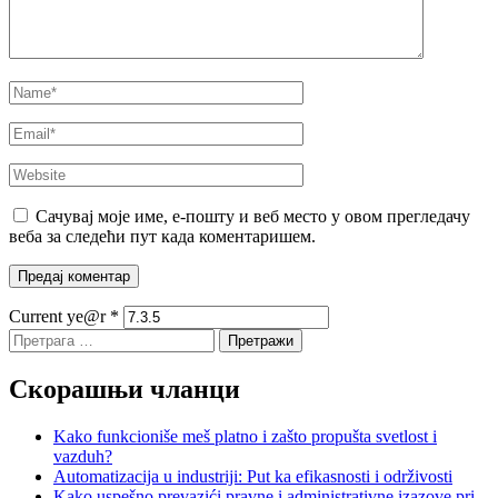
Сачувај моје име, е-пошту и веб место у овом прегледачу
веба за следећи пут када коментаришем.
Current ye@r
*
Претрага
за:
Скорашњи чланци
Kako funkcioniše meš platno i zašto propušta svetlost i
vazduh?
Automatizacija u industriji: Put ka efikasnosti i održivosti
Kako uspešno prevazići pravne i administrativne izazove pri