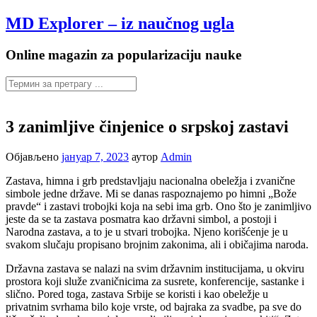
Настави
MD Explorer – iz naučnog ugla
на
садржај
Online magazin za popularizaciju nauke
3 zanimljive činjenice o srpskoj zastavi
Објављено
јануар 7, 2023
аутор
Admin
Zastava, himna i grb predstavljaju nacionalna obeležja i zvanične
simbole jedne države. Mi se danas raspoznajemo po himni „Bože
pravde“ i zastavi trobojki koja na sebi ima grb. Ono što je zanimljivo
jeste da se ta zastava posmatra kao državni simbol, a postoji i
Narodna zastava, a to je u stvari trobojka. Njeno korišćenje je u
svakom slučaju propisano brojnim zakonima, ali i običajima naroda.
Državna zastava se nalazi na svim državnim institucijama, u okviru
prostora koji služe zvaničnicima za susrete, konferencije, sastanke i
slično. Pored toga, zastava Srbije se koristi i kao obeležje u
privatnim svrhama bilo koje vrste, od bajraka za svadbe, pa sve do