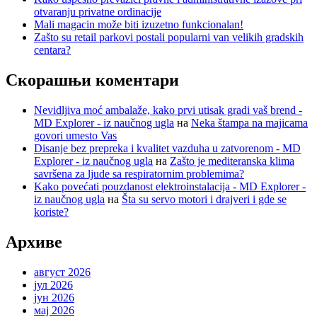
otvaranju privatne ordinacije
Mali magacin može biti izuzetno funkcionalan!
Zašto su retail parkovi postali popularni van velikih gradskih
centara?
Скорашњи коментари
Nevidljiva moć ambalaže, kako prvi utisak gradi vaš brend -
MD Explorer - iz naučnog ugla
на
Neka štampa na majicama
govori umesto Vas
Disanje bez prepreka i kvalitet vazduha u zatvorenom - MD
Explorer - iz naučnog ugla
на
Zašto je mediteranska klima
savršena za ljude sa respiratornim problemima?
Kako povećati pouzdanost elektroinstalacija - MD Explorer -
iz naučnog ugla
на
Šta su servo motori i drajveri i gde se
koriste?
Архиве
август 2026
јул 2026
јун 2026
мај 2026