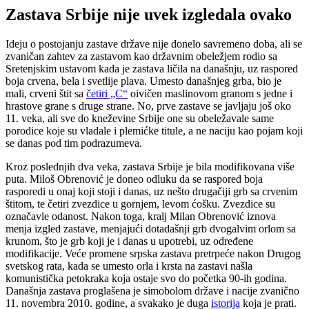
Zastava Srbije nije uvek izgledala ovako
Ideju o postojanju zastave države nije donelo savremeno doba, ali se
zvaničan zahtev za zastavom kao državnim obeležjem rodio sa
Sretenjskim ustavom kada je zastava ličila na današnju, uz raspored
boja crvena, bela i svetlije plava. Umesto današnjeg grba, bio je
mali, crveni štit sa
četiri „C“
oivičen maslinovom granom s jedne i
hrastove grane s druge strane. No, prve zastave se javljaju još oko
11. veka, ali sve do kneževine Srbije one su obeležavale same
porodice koje su vladale i plemićke titule, a ne naciju kao pojam koji
se danas pod tim podrazumeva.
Kroz poslednjih dva veka, zastava Srbije je bila modifikovana više
puta. Miloš Obrenović je doneo odluku da se raspored boja
rasporedi u onaj koji stoji i danas, uz nešto drugačiji grb sa crvenim
štitom, te četiri zvezdice u gornjem, levom ćošku. Zvezdice su
označavle odanost. Nakon toga, kralj Milan Obrenović iznova
menja izgled zastave, menjajući dotadašnji grb dvogalvim orlom sa
krunom, što je grb koji je i danas u upotrebi, uz određene
modifikacije. Veće promene srpska zastava pretrpeće nakon Drugog
svetskog rata, kada se umesto orla i krsta na zastavi našla
komunistička petokraka koja ostaje svo do početka 90-ih godina.
Današnja zastava proglašena je simobolom države i nacije zvanično
11. novembra 2010. godine, a svakako je duga
istorija
koja je prati.