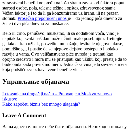
zdravstveni benefiti ne pređu na lošu stranu zavise od faktora poput
starosti osobe, pola, telesne težine i opšteg zdravstvenog stanja.
Važan faktor je i to da li ga konzumiramo uz hranu, ili na prazan
stomak.
Prosečan preporučeni unos
je – do jednog pića dnevno za
žene i dva pića dnevno za muškarce.
Belo ili crno, penušavo, muskatno, ili sa dodatkom voća, vino je
napitak koji svaki naš dan može učiniti malo posebnijim. Tretirajte
ga tako – kao užitak, posvetite mu pažnju, testirajte njegove ukuse,
pomirišite ga, i pustite da se njegovo dejstvo postepeno i polako
razvija u vama. Ovo veličanstveno piće uvreda je tretirati kao
opojno sredstvo i mora mu se pristupati kao užitku koji prestaje da to
bude onda kada prevršimo meru. Jedna čaša vina je ta savršena mera
koja podstiče sve zdravstvene benefite vina.
Управљање објавама
Letovanje na drugačiji način – Putovanje u Moskvu za novo
iskustvo
Kako započeti biznis bez mnogo ulaganja?
Leave A Comment
Ваша адреса е-поште неће бити објављена.
Неопходна поља су