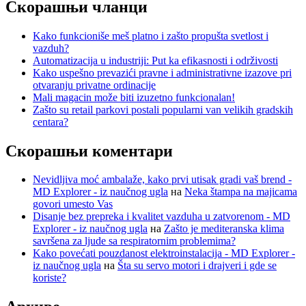
Скорашњи чланци
Kako funkcioniše meš platno i zašto propušta svetlost i
vazduh?
Automatizacija u industriji: Put ka efikasnosti i održivosti
Kako uspešno prevazići pravne i administrativne izazove pri
otvaranju privatne ordinacije
Mali magacin može biti izuzetno funkcionalan!
Zašto su retail parkovi postali popularni van velikih gradskih
centara?
Скорашњи коментари
Nevidljiva moć ambalaže, kako prvi utisak gradi vaš brend -
MD Explorer - iz naučnog ugla
на
Neka štampa na majicama
govori umesto Vas
Disanje bez prepreka i kvalitet vazduha u zatvorenom - MD
Explorer - iz naučnog ugla
на
Zašto je mediteranska klima
savršena za ljude sa respiratornim problemima?
Kako povećati pouzdanost elektroinstalacija - MD Explorer -
iz naučnog ugla
на
Šta su servo motori i drajveri i gde se
koriste?