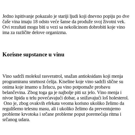
Jedno ispitivanje pokazalo je stariji ljudi koji dnevno popiju po dve
čaše vina imaju 18 odsto veće šanse da produže svoj životni vek.
Ovi rezultati mogu biti u vezi sa nekolicinom dobrobiti koje vino
ima za različite delove organizma.
Korisne supstance u vinu
Vino sadrži molekul rasveratrol, snažan antioksidans koji menja
programiranu smrtnost ćelija. Kiseline koje vino sadrži slične su
onima koje imamo u želucu, pa vino potpomaže probavu
belančevina. Zbog toga ga je najbolje piti uz jelo. Vino menja i
nivoe lipida u telu povećavajući dobar, a snižavajući loš holesterol.
Ono je, zbog ovakvih efekata veoma korisno ukoliko želimo da
regulišemo telesnu masu, ali i ukoliko želimo da preventujemo
probleme krvotoka i srčane probleme poput poremećaja ritma i
srčanog udara.