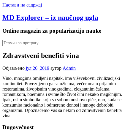
Настави на садржај
MD Explorer – iz naučnog ugla
Online magazin za popularizaciju nauke
Zdravstveni benefiti vina
Објављено
јул 26, 2019
аутор
Admin
Vino, mnogima omiljeni napitak, ima viševekovni civilizacijski
kontinuitet. Povezujemo ga sa užicima, večerama u prijatnim
restoranima, živopisnim vinogradima, elegantnim čašama,
romantikom, boemima i svime što život čini nekako magičnijim.
Ipak, osim simbolike koju sa sobom nosi ovo piće, ono, kada se
konzumira racionalno i odmereno donosi i mnoge dobrobiti
organizmu. Upoznaćemo vas sa nekim od zdravstvenih benefita
vina.
Dugovečnost