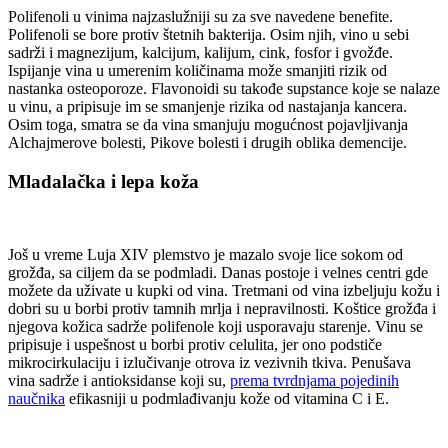
Polifenoli u vinima najzaslužniji su za sve navedene benefite.
Polifenoli se bore protiv štetnih bakterija. Osim njih, vino u sebi
sadrži i magnezijum, kalcijum, kalijum, cink, fosfor i gvožđe.
Ispijanje vina u umerenim količinama može smanjiti rizik od
nastanka osteoporoze. Flavonoidi su takođe supstance koje se nalaze
u vinu, a pripisuje im se smanjenje rizika od nastajanja kancera.
Osim toga, smatra se da vina smanjuju mogućnost pojavljivanja
Alchajmerove bolesti, Pikove bolesti i drugih oblika demencije.
Mladalačka i lepa koža
Još u vreme Luja XIV plemstvo je mazalo svoje lice sokom od
grožđa, sa ciljem da se podmladi. Danas postoje i velnes centri gde
možete da uživate u kupki od vina. Tretmani od vina izbeljuju kožu i
dobri su u borbi protiv tamnih mrlja i nepravilnosti. Koštice grožđa i
njegova kožica sadrže polifenole koji usporavaju starenje. Vinu se
pripisuje i uspešnost u borbi protiv celulita, jer ono podstiče
mikrocirkulaciju i izlučivanje otrova iz vezivnih tkiva. Penušava
vina sadrže i antioksidanse koji su,
prema tvrdnjama pojedinih
naučnika
efikasniji u podmlađivanju kože od vitamina C i E.