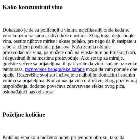
Kako konzumirati vino
Dokazano je da su polifenoli u vinima najefikasniji onda kada se
vino konzumira sporo, i drži duže u ustima. Zbog toga, degustirajte
vina, osetite njihove mirise i ukuse polako, pre nego da ih sasipate u
sebe sa ciljem postizanja pijanstva. Naša zemlja obiluje
proizvođačima vina, pa možete otići na vinske ture po Fruškoj Gori,
i degustirati ih na mestima proizvodnje. Ako ste tip za mirnije,
gradske večere sa prijateljima, ili pak volite da vino ispijate uz zvuke
tamburaša,
raznovrsne beogradske kafane
mogu da vam ponude obe
opcije. Rezervišite svoj sto i uživajte u najboljim domaćim i stranim
vinima sa prijateljima. Konzumacija vina u društvu, zbog pozitivnog
raspoloženja, dodatno povećava zdravstvene efekte ovog pića,
oslobađajući nas od stresa.
Poželjne količine
Količina vina koju možemo popiti pri jednom obroku, tako da