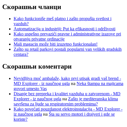
Скорашњи чланци
Kako funkcioniše meš platno i zašto propušta svetlost i
vazduh?
Automatizacija u industriji: Put ka efikasnosti i održivosti
Kako uspešno prevazići pravne i administrativne izazove pri
otvaranju privatne ordinacije
Mali magacin može biti izuzetno funkcionalan!
Zašto su retail parkovi postali popularni van velikih gradskih
centara?
Скорашњи коментари
Nevidljiva moć ambalaže, kako prvi utisak gradi vaš brend -
MD Explorer - iz naučnog ugla
на
Neka štampa na majicama
govori umesto Vas
Disanje bez prepreka i kvalitet vazduha u zatvorenom - MD
Explorer - iz naučnog ugla
на
Zašto je mediteranska klima
savršena za ljude sa respiratornim problemima?
Kako povećati pouzdanost elektroinstalacija - MD Explorer -
iz naučnog ugla
на
Šta su servo motori i drajveri i gde se
koriste?