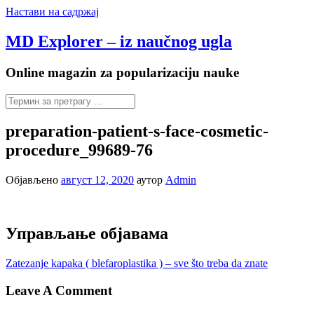
Настави на садржај
MD Explorer – iz naučnog ugla
Online magazin za popularizaciju nauke
preparation-patient-s-face-cosmetic-
procedure_99689-76
Објављено
август 12, 2020
аутор
Admin
Управљање објавама
Zatezanje kapaka ( blefaroplastika ) – sve što treba da znate
Leave A Comment