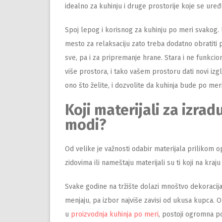
idealno za kuhinju i druge prostorije koje se uređu
Spoj lepog i korisnog za kuhinju po meri svakog. 
mesto za relaksaciju zato treba dodatno obratiti p
sve, pa i za pripremanje hrane. Stara i ne funkci
više prostora, i tako vašem prostoru dati novi izgl
ono što želite, i dozvolite da kuhinja bude po meri
Koji materijali za izra
modi?
Od velike je važnosti odabir materijala prilikom o
zidovima ili nameštaju materijali su ti koji na kraj
Svake godine na tržište dolazi mnoštvo dekoracija, 
menjaju, pa izbor najviše zavisi od ukusa kupca. 
u
proizvodnja kuhinja po meri
, postoji ogromna po