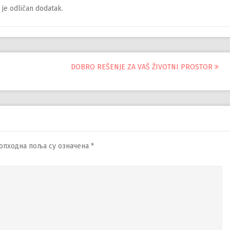
 je odličan dodatak.
DOBRO REŠENJE ZA VAŠ ŽIVOTNI PROSTOR
опходна поља су означена
*