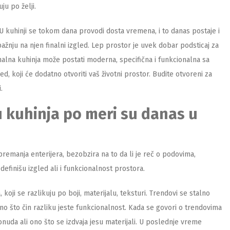
ju po želji.
U kuhinji se tokom dana provodi dosta vremena, i to danas postaje i
ažnju na njen finalni izgled. Lep prostor je uvek dobar podsticaj za
onalna kuhinja može postati moderna, specifična i funkcionalna sa
ed, koji će dodatno otvoriti vaš životni prostor. Budite otvoreni za
.
du kuhinja po meri su danas u
premanja enterijera, bezobzira na to da li je reč o podovima,
u definišu izgled ali i funkcionalnost prostora.
koji se razlikuju po boji, materijalu, teksturi. Trendovi se stalno
Ono što čin razliku jeste funkcionalnost. Kada se govori o trendovima
nuda ali ono što se izdvaja jesu materijali. U poslednje vreme