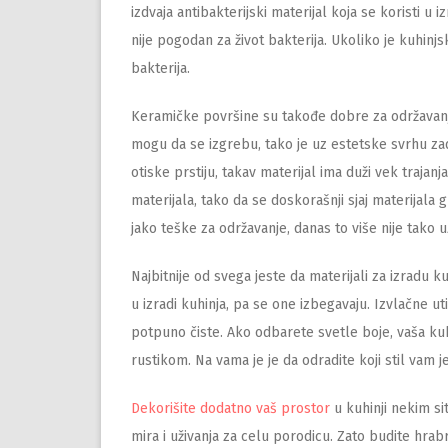
izdvaja antibakterijski materijal koja se koristi u 
nije pogodan za život bakterija. Ukoliko je kuhinj
bakterija.
Keramičke površine su takođe dobre za održavanj
mogu da se izgrebu, tako je uz estetske svrhu za
otiske prstiju, takav materijal ima duži vek traja
materijala, tako da se doskorašnji sjaj materijala 
jako teške za održavanje, danas to više nije tako
Najbitnije od svega jeste da materijali za izradu 
u izradi kuhinja, pa se one izbegavaju. Izvlačne u
potpuno čiste. Ako odbarete svetle boje, vaša kuh
rustikom. Na vama je je da odradite koji stil vam je
Dekorišite dodatno vaš prostor
u kuhinji nekim si
mira i uživanja za celu porodicu. Zato budite hrabr