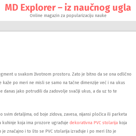
MD Explorer – iz naučnog ugla
Online magazin za popularizaciju nauke
segment u svakom životnom prostoru. Zato je bitno da se ona odlično
e kaže po meri ne misli se samo na tačne dimenzije već i na ukus
se danas jako potrudili da zadovolje svačiji ukus, a da uz to te
svim detaljima, od boje zidova, zavesa, nijansi pločica ili parketa
a kuhinje koja ima prozore ugrađuje
dekorativna PVC stolarija
koja
je značajno i to što se PVC stolarija izrađuje i po meri što je