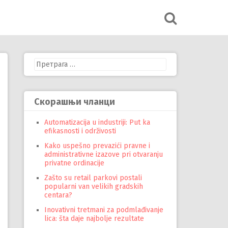
Претрага
за:
Скорашњи чланци
Automatizacija u industriji: Put ka
efikasnosti i održivosti
Kako uspešno prevazići pravne i
administrativne izazove pri otvaranju
privatne ordinacije
Zašto su retail parkovi postali
popularni van velikih gradskih
centara?
Inovativni tretmani za podmlađivanje
lica: šta daje najbolje rezultate