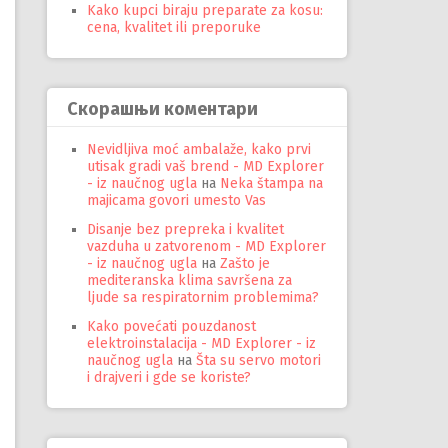
Kako kupci biraju preparate za kosu:
cena, kvalitet ili preporuke
Скорашњи коментари
Nevidljiva moć ambalaže, kako prvi
utisak gradi vaš brend - MD Explorer
- iz naučnog ugla
на
Neka štampa na
majicama govori umesto Vas
Disanje bez prepreka i kvalitet
vazduha u zatvorenom - MD Explorer
- iz naučnog ugla
на
Zašto je
mediteranska klima savršena za
ljude sa respiratornim problemima?
Kako povećati pouzdanost
elektroinstalacija - MD Explorer - iz
naučnog ugla
на
Šta su servo motori
i drajveri i gde se koriste?