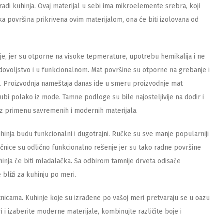
izradi kuhinja. Ovaj materijal u sebi ima mikroelemente srebra, koji
ska površina prikrivena ovim materijalom, ona će biti izolovana od
e, jer su otporne na visoke tepmerature, upotrebu hemikalija i ne
dovoljstvo i u funkcionalnom. Mat površine su otporne na grebanje i
nja. Proizvodnja nameštaja danas ide u smeru proizvodnje mat
gubi polako iz mode. Tamne podloge su bile najosteljivije na dodir i
 uz primenu savremenih i modernih materijala.
kuhinja budu funkcionalni i dugotrajni. Ručke su sve manje popularniji
tičnice su odlično funkcionalno rešenje jer su tako radne površine
inja će biti mladalačka. Sa odbirom tamnije drveta odisaće
 bliži za kuhinju po meri.
tnicama. Kuhinje koje su izrađene po vašoj meri pretvaraju se u oazu
i i izaberite moderne materijale, kombinujte različite boje i