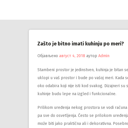
Настави
на
садржај
Zašto je bitno imati kuhinju po meri?
Објављено
август 4, 2018
аутор
Admin
Stambeni prostor je jedinstven, kuhinja je bitan 
uklopi u vaš prostor i bude po vašoj meri. Kada s
oko odabira koji nije isti kod svakog. Dizajneri su 
kuhinje budu lepe na izgled i funkcionalne.
Prilikom uređenja nekog prostora se vodi računa o 
pa sve do osvetljenja. Često se prilokom uređenj
može biti jako praktična ali i dekorativna. Posebno 