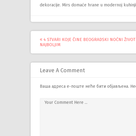
dekoracije. Mirs domaće hrane u modernoj kuhinji
Управљање
4 STVARI KOJE ČINE BEOGRADSKI NOĆNI ŽIVOT
NAJBOLJIM
објавама
Leave A Comment
Ваша адреса е-поште неће бити објављена.
Не