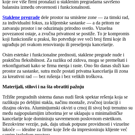
koje sve više firmi pronalazi u staklenim pregradama savršeno
balansira između otvorenosti i funkcionalnosti.
Staklene pregrade
dele prostor na smislene zone — za timski rad,
za individualni fokus, za klijentske sastanke — a da pritom ne
zatvaraju prostor i ne oduzimaju prirodno svetlo. Vizuelna
povezanost ostaje, a zvučna privatnost se postiže. To je kompromis
koji funkcioniše u praksi, što potvrđuje sve veći broj firmi koje ih
ugrađuju pri svakom renoviranju ili preseljenju kancelarije.
Osim estetske i funkcionalne prednosti, staklene pregrade nude i
praktičnu fleksibilnost. Za razliku od zidova, mogu se premeštati i
rekonfigurisati kako se firma menja i raste. Ono što danas služi kao
prostor za sastanke, sutra može postati privatna kancelarija ili zona
za kreativni rad — bez rušenja i bez velikih troškova.
Materijali, stilovi i na šta obratiti pažnju
Tržište pregradnih sistema danas nudi širok spektar rešenja koja se
razlikuju po debljini stakla, načinu montaže, zvučnoj izolaciji i
dizajnu okvira. Aluminijumski okviri u crnoj ili sivoj boji trenutno su
među najpopularnijim izborima jer se uklapaju u minimalističke
kancelarije koje dominiraju savremenom poslovnom estetikom.
Bezokvirne verzije, pak, daju utisak potpune providnosti i vizuelne
lakoće — idealne za firme koje žele da impresioniraju klijente već
samim izgledom prostora.