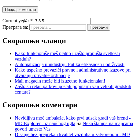
Current ye@r
*
Претрага за:
Скорашњи чланци
Kako funkcioniše meš platno i zašto propušta svetlost i
vazduh?
Automatizacija u industriji: Put ka efikasnosti i održivosti
Kako uspešno prevazići pravne i administrativne izazove pri
otvaranju privatne ordinacije
Mali magacin može biti izuzetno funkcionalan!
Zašto su retail parkovi postali popularni van velikih gradskih
centara?
Скорашњи коментари
Nevidljiva moć ambalaže, kako prvi utisak gradi vaš brend -
MD Explorer - iz naučnog ugla
на
Neka štampa na majicama
govori umesto Vas
Disanje bez prepreka i kvalitet vazduha u zatvorenom - MD