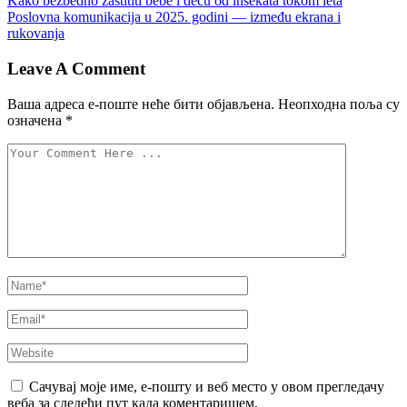
Kako bezbedno zaštititi bebe i decu od insekata tokom leta
Poslovna komunikacija u 2025. godini — između ekrana i
rukovanja
Leave A Comment
Ваша адреса е-поште неће бити објављена.
Неопходна поља су
означена
*
Сачувај моје име, е-пошту и веб место у овом прегледачу
веба за следећи пут када коментаришем.