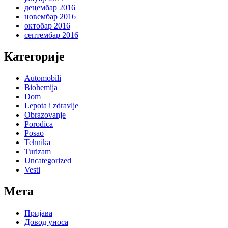
децембар 2016
новембар 2016
октобар 2016
септембар 2016
Категорије
Automobili
Biohemija
Dom
Lepota i zdravlje
Obrazovanje
Porodica
Posao
Tehnika
Turizam
Uncategorized
Vesti
Мета
Пријава
Довод уноса