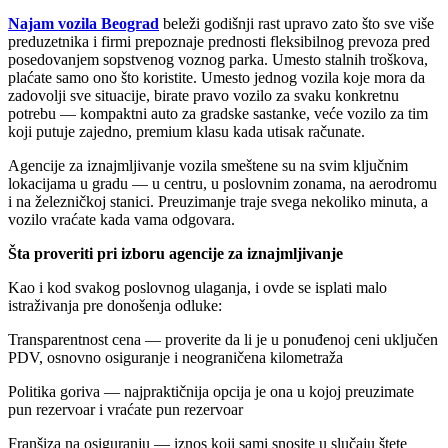
Najam vozila Beograd
beleži godišnji rast upravo zato što sve više
preduzetnika i firmi prepoznaje prednosti fleksibilnog prevoza pred
posedovanjem sopstvenog voznog parka. Umesto stalnih troškova,
plaćate samo ono što koristite. Umesto jednog vozila koje mora da
zadovolji sve situacije, birate pravo vozilo za svaku konkretnu
potrebu — kompaktni auto za gradske sastanke, veće vozilo za tim
koji putuje zajedno, premium klasu kada utisak računate.
Agencije za iznajmljivanje vozila smeštene su na svim ključnim
lokacijama u gradu — u centru, u poslovnim zonama, na aerodromu
i na železničkoj stanici. Preuzimanje traje svega nekoliko minuta, a
vozilo vraćate kada vama odgovara.
Šta proveriti pri izboru agencije za iznajmljivanje
Kao i kod svakog poslovnog ulaganja, i ovde se isplati malo
istraživanja pre donošenja odluke:
Transparentnost cena — proverite da li je u ponuđenoj ceni uključen
PDV, osnovno osiguranje i neograničena kilometraža
Politika goriva — najpraktičnija opcija je ona u kojoj preuzimate
pun rezervoar i vraćate pun rezervoar
Franšiza na osiguranju — iznos koji sami snosite u slučaju štete