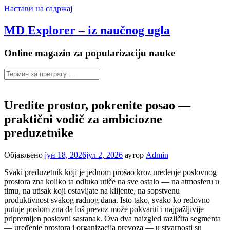
Настави на садржај
MD Explorer – iz naučnog ugla
Online magazin za popularizaciju nauke
Uredite prostor, pokrenite posao —
praktični vodič za ambiciozne
preduzetnike
Објављено
јун 18, 2026
јул 2, 2026
аутор
Admin
Svaki preduzetnik koji je jednom prošao kroz uređenje poslovnog
prostora zna koliko ta odluka utiče na sve ostalo — na atmosferu u
timu, na utisak koji ostavljate na klijente, na sopstvenu
produktivnost svakog radnog dana. Isto tako, svako ko redovno
putuje poslom zna da loš prevoz može pokvariti i najpažljivije
pripremljen poslovni sastanak. Ova dva naizgled različita segmenta
— uređenje prostora i organizacija prevoza — u stvarnosti su