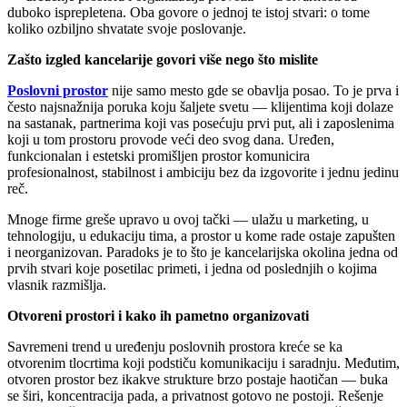
duboko isprepletena. Oba govore o jednoj te istoj stvari: o tome
koliko ozbiljno shvatate svoje poslovanje.
Zašto izgled kancelarije govori više nego što mislite
Poslovni prostor
nije samo mesto gde se obavlja posao. To je prva i
često najsnažnija poruka koju šaljete svetu — klijentima koji dolaze
na sastanak, partnerima koji vas posećuju prvi put, ali i zaposlenima
koji u tom prostoru provode veći deo svog dana. Uređen,
funkcionalan i estetski promišljen prostor komunicira
profesionalnost, stabilnost i ambiciju bez da izgovorite i jednu jedinu
reč.
Mnoge firme greše upravo u ovoj tački — ulažu u marketing, u
tehnologiju, u edukaciju tima, a prostor u kome rade ostaje zapušten
i neorganizovan. Paradoks je to što je kancelarijska okolina jedna od
prvih stvari koje posetilac primeti, i jedna od poslednjih o kojima
vlasnik razmišlja.
Otvoreni prostori i kako ih pametno organizovati
Savremeni trend u uređenju poslovnih prostora kreće se ka
otvorenim tlocrtima koji podstiču komunikaciju i saradnju. Međutim,
otvoren prostor bez ikakve strukture brzo postaje haotičan — buka
se širi, koncentracija pada, a privatnost gotovo ne postoji. Rešenje