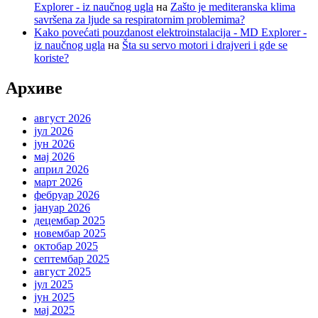
Explorer - iz naučnog ugla
на
Zašto je mediteranska klima
savršena za ljude sa respiratornim problemima?
Kako povećati pouzdanost elektroinstalacija - MD Explorer -
iz naučnog ugla
на
Šta su servo motori i drajveri i gde se
koriste?
Архиве
август 2026
јул 2026
јун 2026
мај 2026
април 2026
март 2026
фебруар 2026
јануар 2026
децембар 2025
новембар 2025
октобар 2025
септембар 2025
август 2025
јул 2025
јун 2025
мај 2025