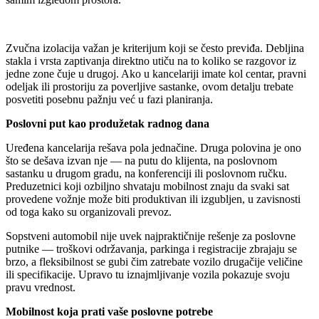
Zvučna izolacija važan je kriterijum koji se često previđa. Debljina
stakla i vrsta zaptivanja direktno utiču na to koliko se razgovor iz
jedne zone čuje u drugoj. Ako u kancelariji imate kol centar, pravni
odeljak ili prostoriju za poverljive sastanke, ovom detalju trebate
posvetiti posebnu pažnju već u fazi planiranja.
Poslovni put kao produžetak radnog dana
Uređena kancelarija rešava pola jednačine. Druga polovina je ono
što se dešava izvan nje — na putu do klijenta, na poslovnom
sastanku u drugom gradu, na konferenciji ili poslovnom ručku.
Preduzetnici koji ozbiljno shvataju mobilnost znaju da svaki sat
provedene vožnje može biti produktivan ili izgubljen, u zavisnosti
od toga kako su organizovali prevoz.
Sopstveni automobil nije uvek najpraktičnije rešenje za poslovne
putnike — troškovi održavanja, parkinga i registracije zbrajaju se
brzo, a fleksibilnost se gubi čim zatrebate vozilo drugačije veličine
ili specifikacije. Upravo tu iznajmljivanje vozila pokazuje svoju
pravu vrednost.
Mobilnost koja prati vaše poslovne potrebe