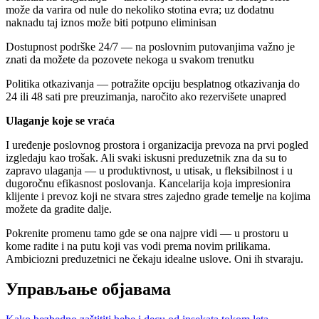
može da varira od nule do nekoliko stotina evra; uz dodatnu
naknadu taj iznos može biti potpuno eliminisan
Dostupnost podrške 24/7 — na poslovnim putovanjima važno je
znati da možete da pozovete nekoga u svakom trenutku
Politika otkazivanja — potražite opciju besplatnog otkazivanja do
24 ili 48 sati pre preuzimanja, naročito ako rezervišete unapred
Ulaganje koje se vraća
I uređenje poslovnog prostora i organizacija prevoza na prvi pogled
izgledaju kao trošak. Ali svaki iskusni preduzetnik zna da su to
zapravo ulaganja — u produktivnost, u utisak, u fleksibilnost i u
dugoročnu efikasnost poslovanja. Kancelarija koja impresionira
klijente i prevoz koji ne stvara stres zajedno grade temelje na kojima
možete da gradite dalje.
Pokrenite promenu tamo gde se ona najpre vidi — u prostoru u
kome radite i na putu koji vas vodi prema novim prilikama.
Ambiciozni preduzetnici ne čekaju idealne uslove. Oni ih stvaraju.
Управљање објавама