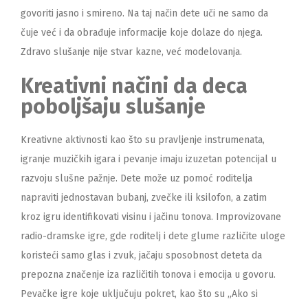
govoriti jasno i smireno. Na taj način dete uči ne samo da
čuje već i da obrađuje informacije koje dolaze do njega.
Zdravo slušanje nije stvar kazne, već modelovanja.
Kreativni načini da deca
poboljšaju slušanje
Kreativne aktivnosti kao što su pravljenje instrumenata,
igranje muzičkih igara i pevanje imaju izuzetan potencijal u
razvoju slušne pažnje. Dete može uz pomoć roditelja
napraviti jednostavan bubanj, zvečke ili ksilofon, a zatim
kroz igru identifikovati visinu i jačinu tonova. Improvizovane
radio-dramske igre, gde roditelj i dete glume različite uloge
koristeći samo glas i zvuk, jačaju sposobnost deteta da
prepozna značenje iza različitih tonova i emocija u govoru.
Pevačke igre koje uključuju pokret, kao što su „Ako si