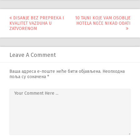
Управљање
DISANJE BEZ PREPREKA I
10 TAJNI KOJE VAM OSOBLJE
KVALITET VAZDUHA U
HOTELA NEĆE NIKAD ODATI
објавама
ZATVORENOM
Leave A Comment
Ваша адреса е-поште неће бити објављена.
Неопходна
поља су означена
*