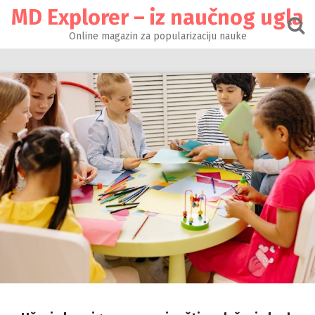
Настави
MD Explorer – iz naučnog ugla
на
садржај
Online magazin za popularizaciju nauke