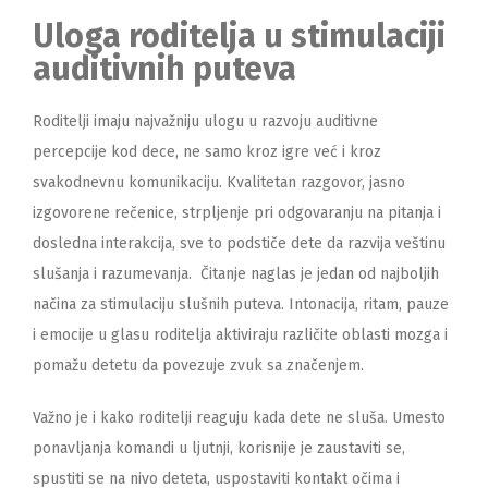
Uloga roditelja u stimulaciji
auditivnih puteva
Roditelji imaju najvažniju ulogu u razvoju auditivne
percepcije kod dece, ne samo kroz igre već i kroz
svakodnevnu komunikaciju. Kvalitetan razgovor, jasno
izgovorene rečenice, strpljenje pri odgovaranju na pitanja i
dosledna interakcija, sve to podstiče dete da razvija veštinu
slušanja i razumevanja. Čitanje naglas je jedan od najboljih
načina za stimulaciju slušnih puteva. Intonacija, ritam, pauze
i emocije u glasu roditelja aktiviraju različite oblasti mozga i
pomažu detetu da povezuje zvuk sa značenjem.
Važno je i kako roditelji reaguju kada dete ne sluša. Umesto
ponavljanja komandi u ljutnji, korisnije je zaustaviti se,
spustiti se na nivo deteta, uspostaviti kontakt očima i