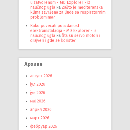
u zatvorenom - MD Explorer - iz
naučnog ugla
на
Zašto je mediteranska
klima savršena za ljude sa respiratornim
problemima?
Kako povećati pouzdanost
elektroinstalacija - MD Explorer - iz
naučnog ugla
на
Šta su servo motori i
drajveri i gde se koriste?
Архиве
август 2026
јул 2026
јун 2026
мај 2026
април 2026
март 2026
фебруар 2026