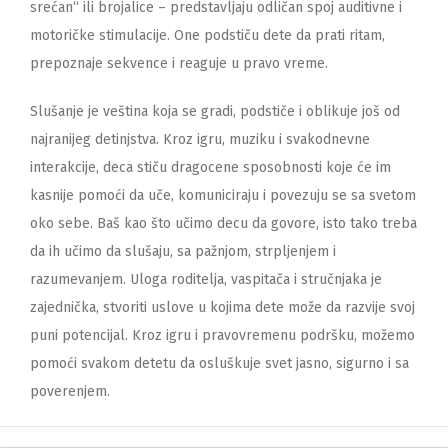
srećan“ ili brojalice – predstavljaju odličan spoj auditivne i
motoričke stimulacije. One podstiču dete da prati ritam,
prepoznaje sekvence i reaguje u pravo vreme.
Slušanje je veština koja se gradi, podstiče i oblikuje još od
najranijeg detinjstva. Kroz igru, muziku i svakodnevne
interakcije, deca stiču dragocene sposobnosti koje će im
kasnije pomoći da uče, komuniciraju i povezuju se sa svetom
oko sebe. Baš kao što učimo decu da govore, isto tako treba
da ih učimo da slušaju, sa pažnjom, strpljenjem i
razumevanjem. Uloga roditelja, vaspitača i stručnjaka je
zajednička, stvoriti uslove u kojima dete može da razvije svoj
puni potencijal. Kroz igru i pravovremenu podršku, možemo
pomoći svakom detetu da osluškuje svet jasno, sigurno i sa
poverenjem.