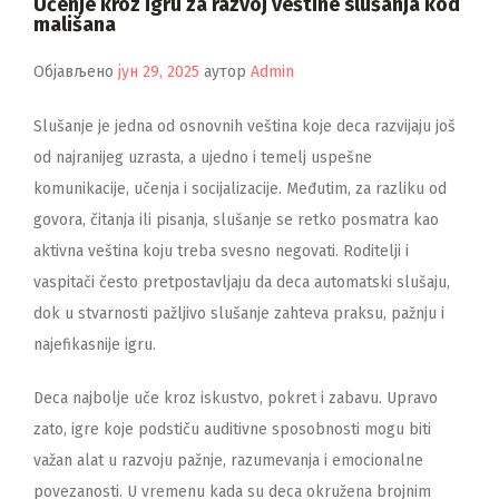
Učenje kroz igru za razvoj veštine slušanja kod
mališana
Објављено
јун 29, 2025
аутор
Admin
Slušanje je jedna od osnovnih veština koje deca razvijaju još
od najranijeg uzrasta, a ujedno i temelj uspešne
komunikacije, učenja i socijalizacije. Međutim, za razliku od
govora, čitanja ili pisanja, slušanje se retko posmatra kao
aktivna veština koju treba svesno negovati. Roditelji i
vaspitači često pretpostavljaju da deca automatski slušaju,
dok u stvarnosti pažljivo slušanje zahteva praksu, pažnju i
najefikasnije igru.
Deca najbolje uče kroz iskustvo, pokret i zabavu. Upravo
zato, igre koje podstiču auditivne sposobnosti mogu biti
važan alat u razvoju pažnje, razumevanja i emocionalne
povezanosti. U vremenu kada su deca okružena brojnim