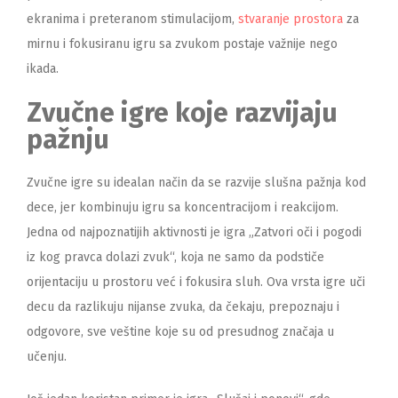
ekranima i preteranom stimulacijom,
stvaranje prostora
za
mirnu i fokusiranu igru sa zvukom postaje važnije nego
ikada.
Zvučne igre koje razvijaju
pažnju
Zvučne igre su idealan način da se razvije slušna pažnja kod
dece, jer kombinuju igru sa koncentracijom i reakcijom.
Jedna od najpoznatijih aktivnosti je igra „Zatvori oči i pogodi
iz kog pravca dolazi zvuk“, koja ne samo da podstiče
orijentaciju u prostoru već i fokusira sluh. Ova vrsta igre uči
decu da razlikuju nijanse zvuka, da čekaju, prepoznaju i
odgovore, sve veštine koje su od presudnog značaja u
učenju.