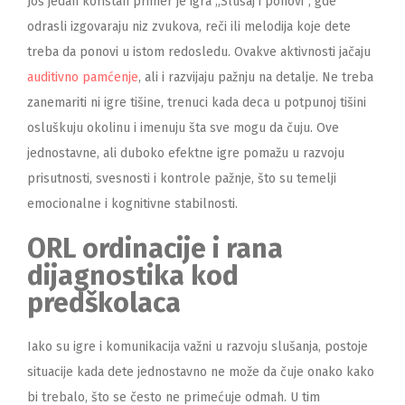
Još jedan koristan primer je igra „Slušaj i ponovi“, gde
odrasli izgovaraju niz zvukova, reči ili melodija koje dete
treba da ponovi u istom redosledu. Ovakve aktivnosti jačaju
auditivno pamćenje
, ali i razvijaju pažnju na detalje. Ne treba
zanemariti ni igre tišine, trenuci kada deca u potpunoj tišini
osluškuju okolinu i imenuju šta sve mogu da čuju. Ove
jednostavne, ali duboko efektne igre pomažu u razvoju
prisutnosti, svesnosti i kontrole pažnje, što su temelji
emocionalne i kognitivne stabilnosti.
ORL ordinacije i rana
dijagnostika kod
predškolaca
Iako su igre i komunikacija važni u razvoju slušanja, postoje
situacije kada dete jednostavno ne može da čuje onako kako
bi trebalo, što se često ne primećuje odmah. U tim