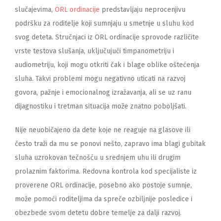
slučajevima,
ORL ordinacije
predstavljaju neprocenjivu
podršku za roditelje koji sumnjaju u smetnje u sluhu kod
svog deteta. Stručnjaci iz ORL ordinacije sprovode različite
vrste testova slušanja, uključujući timpanometriju i
audiometriju, koji mogu otkriti čak i blage oblike oštećenja
sluha. Takvi problemi mogu negativno uticati na razvoj
govora, pažnje i emocionalnog izražavanja, ali se uz ranu
dijagnostiku i tretman situacija može znatno poboljšati.
Nije neuobičajeno da dete koje ne reaguje na glasove ili
često traži da mu se ponovi nešto, zapravo ima blagi gubitak
sluha uzrokovan tečnošću u srednjem uhu ili drugim
prolaznim faktorima. Redovna kontrola kod specijaliste iz
proverene ORL ordinacije, posebno ako postoje sumnje,
može pomoći roditeljima da spreče ozbiljnije posledice i
obezbede svom detetu dobre temelje za dalji razvoj.