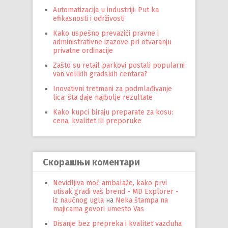
Automatizacija u industriji: Put ka
efikasnosti i održivosti
Kako uspešno prevazići pravne i
administrativne izazove pri otvaranju
privatne ordinacije
Zašto su retail parkovi postali popularni
van velikih gradskih centara?
Inovativni tretmani za podmlađivanje
lica: šta daje najbolje rezultate
Kako kupci biraju preparate za kosu:
cena, kvalitet ili preporuke
Скорашњи коментари
Nevidljiva moć ambalaže, kako prvi
utisak gradi vaš brend - MD Explorer -
iz naučnog ugla
на
Neka štampa na
majicama govori umesto Vas
Disanje bez prepreka i kvalitet vazduha