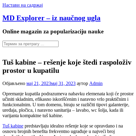
Настави на садржај
MD Explorer – iz naučnog ugla
Online magazin za popularizaciju nauke
Tuš kabine – rešenje koje štedi raspoloživ
prostor u kupatilu
Објављено
мај 21, 2023
мај 31, 2023
аутор
Admin
Opremanje kupatila podrazumeva nabavku elemenata koji će prostor
učiniti skladnim, efikasno iskorišćenim i naravno vrlo praktičnim i
funkcionalnim. U tom domenu, biraju se različiti tipovi galanterije,
uređaja, pločica, i naravno sanitarija – lavabo, wc šolja, kada ili
varijanta kompaktne tuš kabine.
Tuš kabine
predstavljaju idealno rešenje koje se opravdano i na
osnovu brojnih benefita frekventno ugrađuje u najveći broj