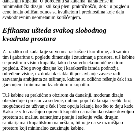
današnjih kupatila. U poređenju sa kadama, karakteriše ih
minimalistički dizajn i stil koji pleni praktičnošću, dok i u pogledu
cene imaju odličan odnos sa kvalitetom i prednostima koje daju
svakodnevnim neometanim korišćenjem.
Efikasna ušteda svakog slobodnog
kvadrata prostora
Za razliku od kada koje su veoma raskošne i komforne, ali samim
tim i gabaritne u pogledu dimenzija i zauzimanja prostora, tuš kabine
se prostiru u visinu kupatila, tako da su vrlo ekonomične u tom
pogledu. Zbog svog dizajna koji karakteriše izrada podnožja
određene visine, uz dodatak stakla ili postavljanje zavese radi
zatvaranja ambijenta za tuširanje, kabine su odlično rešenje čak i za
garsonjere i minimalnu kvadraturu u kupatilu.
Tuš kabine su praktične s obzirom da današnji, moderan dizajn
obezbeđuje i prostor za sedenje, dubinu poput đakuzija i veliki broj
mogućnosti za uživanje čak i bez opcija ležanja kao što to daju kade.
Kako je vrlo značajno opremiti kupatilo na način da ostane dovoljno
prostora za mašinu namenjenu pranju i sušenju veša, drugim
sanitarijama i kupatilskom nameštaju, bitno je da se razmišlja o
prostoru koji minimalno zauzimaju kabine.