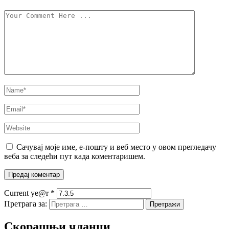
Сачувај моје име, е-пошту и веб место у овом прегледачу
веба за следећи пут када коментаришем.
Current ye@r
*
Претрага за:
Скорашњи чланци