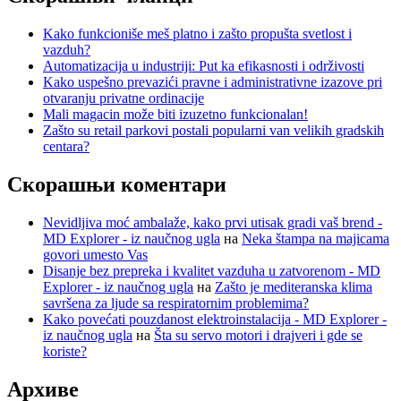
Kako funkcioniše meš platno i zašto propušta svetlost i
vazduh?
Automatizacija u industriji: Put ka efikasnosti i održivosti
Kako uspešno prevazići pravne i administrativne izazove pri
otvaranju privatne ordinacije
Mali magacin može biti izuzetno funkcionalan!
Zašto su retail parkovi postali popularni van velikih gradskih
centara?
Скорашњи коментари
Nevidljiva moć ambalaže, kako prvi utisak gradi vaš brend -
MD Explorer - iz naučnog ugla
на
Neka štampa na majicama
govori umesto Vas
Disanje bez prepreka i kvalitet vazduha u zatvorenom - MD
Explorer - iz naučnog ugla
на
Zašto je mediteranska klima
savršena za ljude sa respiratornim problemima?
Kako povećati pouzdanost elektroinstalacija - MD Explorer -
iz naučnog ugla
на
Šta su servo motori i drajveri i gde se
koriste?
Архиве