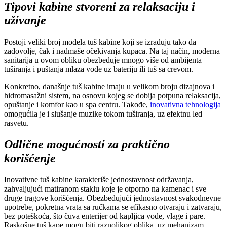
Tipovi kabine stvoreni za relaksaciju i
uživanje
Postoji veliki broj modela tuš kabine koji se izrađuju tako da
zadovolje, čak i nadmaše očekivanja kupaca. Na taj način, moderna
sanitarija u ovom obliku obezbeđuje mnogo više od ambijenta
tuširanja i puštanja mlaza vode uz bateriju ili tuš sa crevom.
Konkretno, današnje tuš kabine imaju u velikom broju dizajnova i
hidromasažni sistem, na osnovu kojeg se dobija potpuna relaksacija,
opuštanje i komfor kao u spa centru. Takođe,
inovativna tehnologija
omogućila je i slušanje muzike tokom tuširanja, uz efektnu led
rasvetu.
Odlične mogućnosti za praktično
korišćenje
Inovativne tuš kabine karakteriše jednostavnost održavanja,
zahvaljujući matiranom staklu koje je otporno na kamenac i sve
druge tragove korišćenja. Obezbeđujući jednostavnost svakodnevne
upotrebe, pokretna vrata sa ručkama se efikasno otvaraju i zatvaraju,
bez poteškoća, što čuva enterijer od kapljica vode, vlage i pare.
Raskošne tuš kape mogu biti raznolikog oblika, uz mehanizam