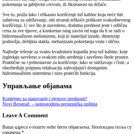
pokretanja sa gibljivim crevom, ili fiksiranost na držače.
Sve to, pruža lako i efikasno korišćenje tuš kabine koja neće biti
zahtevna za održavanje, niti stvarati teškoće prilikom svakodnevnog
korišćenja. U sve što je navedeno, dodatna prednost jeste i odlična
cena za sve tipove, a konkretan rang zavisi od toga da li se radi o
hidromasažnom mehanizmu, koji je materijal izrade, dimenzije
podnožja, debljina stakla, mehanizam pokretanja vrata i slično.
Najbolje rešenje za svaku kvadraturu kupatila jesu tuš kabine, koje
izgledaju savršeno u svakom stilu uređenja i savršeno štede prostor.
Praktične su i jednostavne za korišćenje, lako se održavaju i čiste, a
obezbeđuju potpunu relaksaciju zahvaljujući dostupnim
hidromasažnim sistemima i nizu pratećih funkcija.
Управљање објавама
Kontejner za stanovanje i njegove prednosti?
Novi Beograd – najpogodnija prestonička opština
Leave A Comment
Ваша адреса е-поште неће бити објављена.
Неопходна поља су
означена
*