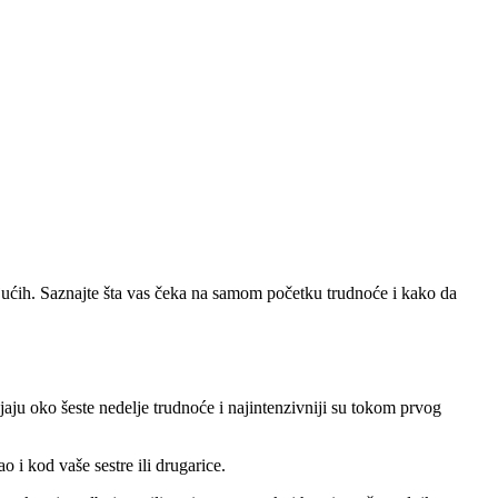
uđujućih. Saznajte šta vas čeka na samom početku trudnoće i kako da
jaju oko šeste nedelje trudnoće i najintenzivniji su tokom prvog
o i kod vaše sestre ili drugarice.