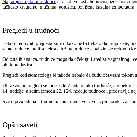
Najraniji simptomi trudnoće
su: naduvenost abdomena, izostanak menstr
tačkasto krvarenje, mučnina, gorušica, povišena bazalna temperatura, 
Pregledi u trudnoći
Tokom redovnih pregleda koje nikako ne bi trebalo da propuštate, prati 
same trudnice, prati se telesna težina trudnice, analizira se redovno krv
Od ostalih analiza, trudnice mogu da očekuju i analize
vaginalnog i ce
oblik bradavica.
Pregledi kod stomatologa bi takođe trebalo da budu obavezni tokom t
Ultrazvučni pregledi
se rade 5 do 7 puta u toku trudnoće, a u nekim s
14. nedelje, a zatim između 22. i 24. nedelje trudnoće i predstavlja naj
Sve o pregledima u trudnoći, kao i mnoštvo saveta, preporuka za ish
Opšti saveti