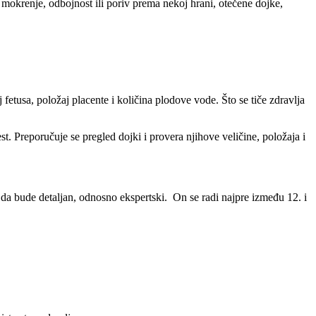
 mokrenje, odbojnost ili poriv prema nekoj hrani, otečene dojke,
 fetusa, položaj placente i količina plodove vode. Što se tiče zdravlja
t. Preporučuje se pregled dojki i provera njihove veličine, položaja i
da bude detaljan, odnosno ekspertski. On se radi najpre između 12. i