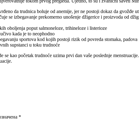
jverovatnije tokom prvog pregleda. Ujedno, to su i zvanični saveti Mini
rđeno da trudnica boluje od anemije, jer ne postoji dokaz da gvožđe uti
je se izbegavanje prekomerno unošenje džigerice i proizvoda od džig
ih oboljenja poput salmoneloze, trihineloze i listerioze
ljučivo kada je to neophodno
begavanju sportova kod kojih postoji rizik od povreda stomaka, padova
vnih supstanci u toku trudnoće​
de se kao početak trudnoće uzima prvi dan vaše poslednje menstruacije
uacije.
означена
*