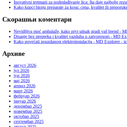
Inovativni tretmani za podmlađivanje lica: šta daje najbolje rezu
Kako kupci biraju preparate za kosu: cena, kvalitet ili preporuk
Скорашњи коментари
Nevidljiva moć ambalaže, kako prvi utisak gradi vaš brend - M
Disanje bez prepreka i kvalitet vazduha u zatvorenom - MD Exp
Kako povećati pouzdanost elektroinstalacija - MD Explorer - i
Архиве
август 2026
јул 2026
јун 2026
мај 2026
април 2026
март 2026
фебруар 2026
јануар 2026
децембар 2025
новембар 2025
октобар 2025
септембар 2025
август 2025