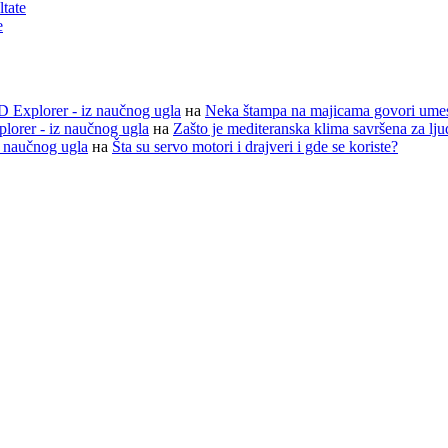
ltate
e
D Explorer - iz naučnog ugla
на
Neka štampa na majicama govori ume
lorer - iz naučnog ugla
на
Zašto je mediteranska klima savršena za lj
z naučnog ugla
на
Šta su servo motori i drajveri i gde se koriste?