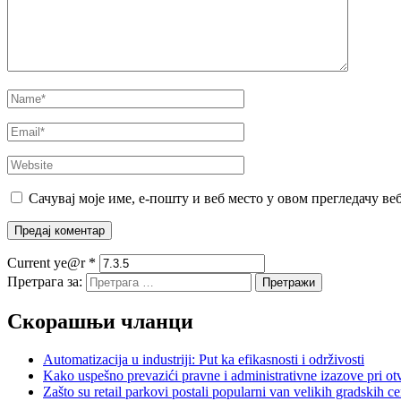
Сачувај моје име, е-пошту и веб место у овом прегледачу ве
Current ye@r
*
Претрага за:
Скорашњи чланци
Automatizacija u industriji: Put ka efikasnosti i održivosti
Kako uspešno prevazići pravne i administrativne izazove pri otv
Zašto su retail parkovi postali popularni van velikih gradskih c