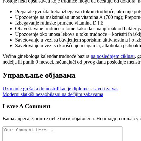
Postoje neki opšti saveti koje trudnice mogu da očekuju od doktora, na
Preparate gvožđa treba izbegavati tokom trudnoće, ako nije potv
Upozorenje na maksimalan unos vitamina A (700 mg); Preporuču
Izbegavanje rutinske primene vitamina D i E
Obaveštavane trudnice o tome kako da smanji rizik od bakterijsk
Upozorenje oko unosa lekova u toku trudnoće – koristiti ih isk
Savetovanje u vezi sa bavljenjem sportskim aktivnostima i o iz
Savetovanje u vezi sa korišćenjem cigareta, alkohola i psihoakti
Većina ginekologa kalendar trudnoće bazira
na poslednjem ciklusu
, g
nedelja ili punih 9 meseci, računajući od prvog dana poslednje menstr
Управљање објавама
Uz manje grešaka do nostrifikacije diplome – saveti za vas
Moderni slatkiši nezaobilazni na dečijim zabavama
Leave A Comment
Ваша адреса е-поште неће бити објављена.
Неопходна поља су 