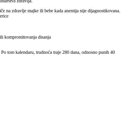
starstva zdravlja.
če na zdravlje majke ili bebe kada anemija nije dijagnostikovana.
erice
 ili kompromitovanja disanja
. Po tom kalendaru, trudnoća traje 280 dana, odnosno punih 40