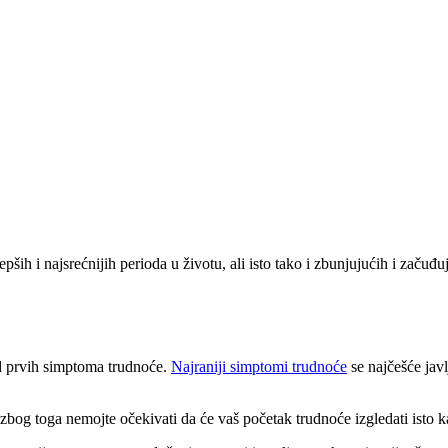
epših i najsrećnijih perioda u životu, ali isto tako i zbunjujućih i zač
od prvih simptoma trudnoće.
Najraniji simptomi trudnoće
se najčešće javl
 zbog toga nemojte očekivati da će vaš početak trudnoće izgledati isto ka