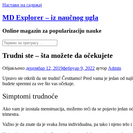
Настави на садржај
MD Explorer – iz naučnog ugla
Online magazin za popularizaciju nauke
Trudni ste – šta možete da očekujete
Објављено
децембар 12, 2019
фебруар 9, 2022
аутор
Admin
Upravo ste otkrili da ste trudni! Čestitamo! Pred vama je jedan od najl
budete spremni za sve što vas očekuje.
Simptomi trudnoće
Ako vam je izostala menstruacija, možemo reći da se pojavio jedan 
trimestra.
Važno je da znate da je svaka žena individualna, pa tako i njeno telo i