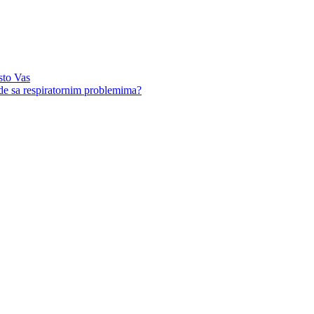
sto Vas
ude sa respiratornim problemima?