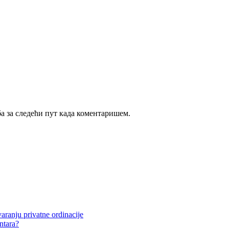
ба за следећи пут када коментаришем.
aranju privatne ordinacije
entara?