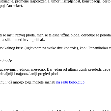
uacije, promene raspoloženja, umor i iscrpljenost, konstipacija, često
pojačan sekret.
se rast i razvoj ploda, meri se telesna težina ploda, određuje se polođaj
na slika i meri krvni pritisak.
rvikalnog brisa (uglavnom na svake dve kontrole), kao i Papanikolau tes
rudnoće.
lučajevima i jednom mesečno. Bar jedan od ultrazvučnih pregleda treba 
detaljniji i najpouzdaniji pregled ploda.
ranu i još mnogo toga možete saznati
na sajtu bebo.club
.