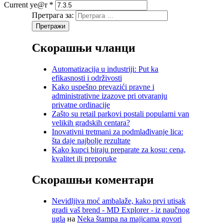
Current ye@r
*
Претрага за:
Скорашњи чланци
Automatizacija u industriji: Put ka
efikasnosti i održivosti
Kako uspešno prevazići pravne i
administrativne izazove pri otvaranju
privatne ordinacije
Zašto su retail parkovi postali popularni van
velikih gradskih centara?
Inovativni tretmani za podmlađivanje lica:
šta daje najbolje rezultate
Kako kupci biraju preparate za kosu: cena,
kvalitet ili preporuke
Скорашњи коментари
Nevidljiva moć ambalaže, kako prvi utisak
gradi vaš brend - MD Explorer - iz naučnog
ugla
на
Neka štampa na majicama govori