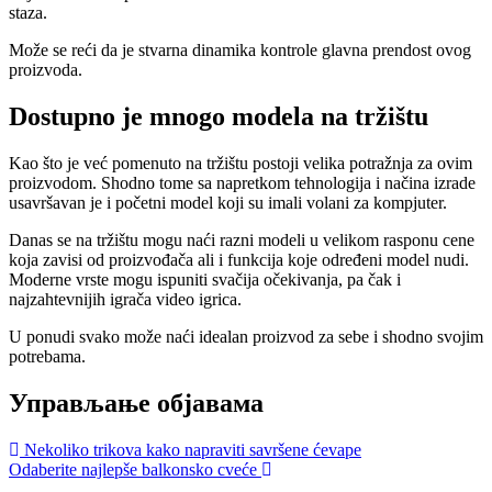
staza.
Može se reći da je stvarna dinamika kontrole glavna prendost ovog
proizvoda.
Dostupno je mnogo modela na tržištu
Kao što je već pomenuto na tržištu postoji velika potražnja za ovim
proizvodom. Shodno tome sa napretkom tehnologija i načina izrade
usavršavan je i početni model koji su imali volani za kompjuter.
Danas se na tržištu mogu naći razni modeli u velikom rasponu cene
koja zavisi od proizvođača ali i funkcija koje određeni model nudi.
Moderne vrste mogu ispuniti svačija očekivanja, pa čak i
najzahtevnijih igrača video igrica.
U ponudi svako može naći idealan proizvod za sebe i shodno svojim
potrebama.
Управљање објавама
Nekoliko trikova kako napraviti savršene ćevape
Odaberite najlepše balkonsko cveće