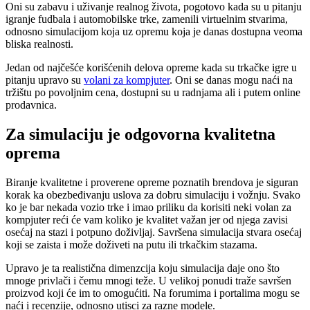
Oni su zabavu i uživanje realnog života, pogotovo kada su u pitanju
igranje fudbala i automobilske trke, zamenili virtuelnim stvarima,
odnosno simulacijom koja uz opremu koja je danas dostupna veoma
bliska realnosti.
Jedan od najčešće korišćenih delova opreme kada su trkačke igre u
pitanju upravo su
volani za kompjuter
. Oni se danas mogu naći na
tržištu po povoljnim cena, dostupni su u radnjama ali i putem online
prodavnica.
Za simulaciju je odgovorna kvalitetna
oprema
Biranje kvalitetne i proverene opreme poznatih brendova je siguran
korak ka obezbeđivanju uslova za dobru simulaciju i vožnju. Svako
ko je bar nekada vozio trke i imao priliku da korisiti neki volan za
kompjuter reći će vam koliko je kvalitet važan jer od njega zavisi
osećaj na stazi i potpuno doživljaj. Savršena simulacija stvara osećaj
koji se zaista i može doživeti na putu ili trkačkim stazama.
Upravo je ta realistična dimenzcija koju simulacija daje ono što
mnoge privlači i čemu mnogi teže. U velikoj ponudi traže savršen
proizvod koji će im to omogućiti. Na forumima i portalima mogu se
naći i recenzije, odnosno utisci za razne modele.