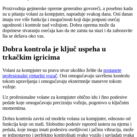
Proizvodnja gejmerske opreme generalno govoreći, a posebno kada
su u pitanju volani za kompjuter, napraduje svakog dana. Oni danas
imaju sve više funkcija i mogućnosti koji daju potpuni osećaj
ugodnosti i kontrole nad vožnjom. Dobra oprema može da
doprinese stvaranju osećaja kao da ste zaista na stazi i da zaboravite
šta se dešava oko vas.
Dobra kontrola je ključ uspeha u
trkačkim igricima
Volani za kompjuter su prava stvar ukoliko želite da
postanete
profesionalni virtuelni vozač
. Oni omogućavaju savršenu kontrolu
tokom upravljanja i omogućavaju ekstermnije manevre tokom
vožnje.
Uz profesionalne volane za kompjuter obično idu i fino podesive
pedale koje omogućavaju precizniju vožnju, pogotovo u ključnim
momentima.
Dobra kontrola zavisi od modela volana za kompjuter, odnosno od
funkcija koje on nudi. Slobodno podesiv rapored tastera na njemu i
pedala, koje mogu imati podesivu osetljivost i jačinu vibracija, može
se jednostavno i perfektno kontrolisati svako vozilo i savladati svaka