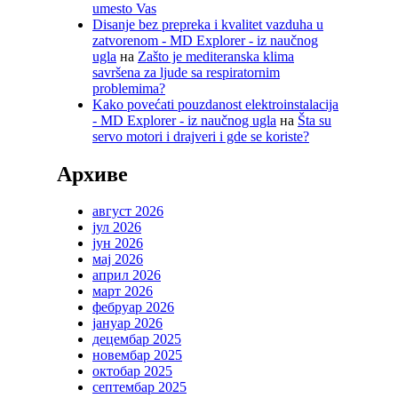
umesto Vas
Disanje bez prepreka i kvalitet vazduha u
zatvorenom - MD Explorer - iz naučnog
ugla
на
Zašto je mediteranska klima
savršena za ljude sa respiratornim
problemima?
Kako povećati pouzdanost elektroinstalacija
- MD Explorer - iz naučnog ugla
на
Šta su
servo motori i drajveri i gde se koriste?
Архиве
август 2026
јул 2026
јун 2026
мај 2026
април 2026
март 2026
фебруар 2026
јануар 2026
децембар 2025
новембар 2025
октобар 2025
септембар 2025