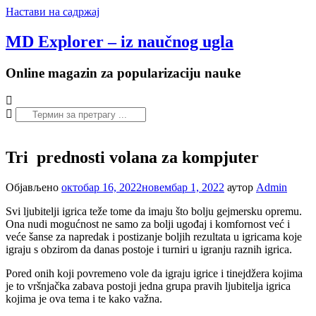
Настави на садржај
MD Explorer – iz naučnog ugla
Online magazin za popularizaciju nauke
Tri prednosti volana za kompjuter
Објављено
октобар 16, 2022
новембар 1, 2022
аутор
Admin
Svi ljubitelji igrica teže tome da imaju što bolju gejmersku opremu.
Ona nudi mogućnost ne samo za bolji ugođaj i komfornost već i
veće šanse za napredak i postizanje boljih rezultata u igricama koje
igraju s obzirom da danas postoje i turniri u igranju raznih igrica.
Pored onih koji povremeno vole da igraju igrice i tinejdžera kojima
je to vršnjačka zabava postoji jedna grupa pravih ljubitelja igrica
kojima je ova tema i te kako važna.