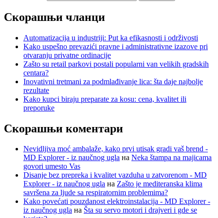
Скорашњи чланци
Automatizacija u industriji: Put ka efikasnosti i održivosti
Kako uspešno prevazići pravne i administrativne izazove pri
otvaranju privatne ordinacije
Zašto su retail parkovi postali popularni van velikih gradskih
centara?
Inovativni tretmani za podmlađivanje lica: šta daje najbolje
rezultate
Kako kupci biraju preparate za kosu: cena, kvalitet ili
preporuke
Скорашњи коментари
Nevidljiva moć ambalaže, kako prvi utisak gradi vaš brend -
MD Explorer - iz naučnog ugla
на
Neka štampa na majicama
govori umesto Vas
Disanje bez prepreka i kvalitet vazduha u zatvorenom - MD
Explorer - iz naučnog ugla
на
Zašto je mediteranska klima
savršena za ljude sa respiratornim problemima?
Kako povećati pouzdanost elektroinstalacija - MD Explorer -
iz naučnog ugla
на
Šta su servo motori i drajveri i gde se