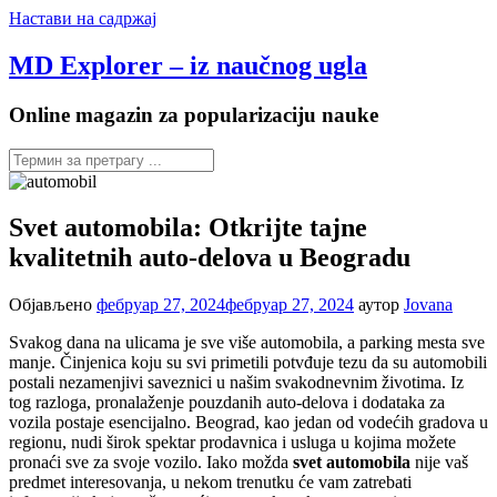
Настави на садржај
MD Explorer – iz naučnog ugla
Online magazin za popularizaciju nauke
Svet automobila: Otkrijte tajne
kvalitetnih auto-delova u Beogradu
Објављено
фебруар 27, 2024
фебруар 27, 2024
аутор
Jovana
Svakog dana na ulicama je sve više automobila, a parking mesta sve
manje. Činjenica koju su svi primetili potvđuje tezu da su automobili
postali nezamenjivi saveznici u našim svakodnevnim životima. Iz
tog razloga, pronalaženje pouzdanih auto-delova i dodataka za
vozila postaje esencijalno. Beograd, kao jedan od vodećih gradova u
regionu, nudi širok spektar prodavnica i usluga u kojima možete
pronaći sve za svoje vozilo. Iako možda
svet automobila
nije vaš
predmet interesovanja, u nekom trenutku će vam zatrebati