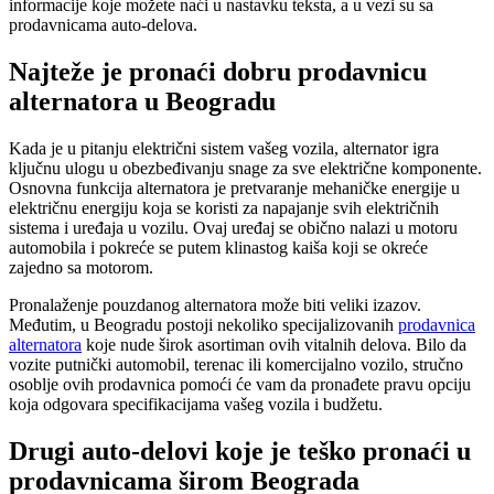
informacije koje možete naći u nastavku teksta, a u vezi su sa
prodavnicama auto-delova.
Najteže je pronaći dobru prodavnicu
alternatora u Beogradu
Kada je u pitanju električni sistem vašeg vozila, alternator igra
ključnu ulogu u obezbeđivanju snage za sve električne komponente.
Osnovna funkcija alternatora je pretvaranje mehaničke energije u
električnu energiju koja se koristi za napajanje svih električnih
sistema i uređaja u vozilu. Ovaj uređaj se obično nalazi u motoru
automobila i pokreće se putem klinastog kaiša koji se okreće
zajedno sa motorom.
Pronalaženje pouzdanog alternatora može biti veliki izazov.
Međutim, u Beogradu postoji nekoliko specijalizovanih
prodavnica
alternatora
koje nude širok asortiman ovih vitalnih delova. Bilo da
vozite putnički automobil, terenac ili komercijalno vozilo, stručno
osoblje ovih prodavnica pomoći će vam da pronađete pravu opciju
koja odgovara specifikacijama vašeg vozila i budžetu.
Drugi auto-delovi koje je teško pronaći u
prodavnicama širom Beograda