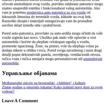
očuvati unutrašnjost svog vozila, pravilno odabrane patosnice mogu
znatno unaprediti estetiku i funkcionalnost vašeg automobila. Ako
vam je potrebna
prodavnica auto patosnica za sva vozila
od
luksuznih limuzina do terenskih vozila, kliknite na ovaj link.
Raznoliki dizajni i materijali omogućavaju vam da pronađete
savršen sklad između stila i praktičnosti.
Pored auto-patosnica, presvlake za auto-sediša mogu učiniti da vaše
vozilo izgleda kao novo. Ukoliko pak malo više uplovite u svet
automobila i hoćete da ulepšate celokupan ugođaj u vozilu,
promenite tapacirung. Žene, na primer, vole da ulepšaju volan pa
dodaju stikere u obliku cveća. Pored svega navedenog i razni drugi
detalji poput dekorativnih panela, osvetljenja, ventilacionih otvora,
ručica vrata i ručica menjača mogu personalizovati stil
unutrašnjosti
automobila
.
Управљање објавама
Međunarodni uticaju na beogradski „clubbing“ i kulturu
Zlatne godine u sigurnim rukama! Kako izabrati pravi dom za svoje
voljene?
Leave A Comment