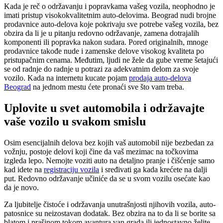
Kada je reč o održavanju i popravkama vašeg vozila, neophodno je
imati pristup visokokvalitetnim auto-delovima. Beograd nudi brojne
prodavnice auto-delova koje pokrivaju sve potrebe vašeg vozila, bez
obzira da li je u pitanju redovno održavanje, zamena dotrajalih
komponenti ili popravka nakon sudara. Pored originalnih, mnoge
prodavnice takođe nude i zamenske delove visokog kvaliteta po
pristupačnim cenama. Međutim, ljudi ne žele da gube vreme šetajući
se od radnje do radnje u potrazi za adekvatnim delom za svoje
vozilo. Kada na internetu kucate pojam
prodaja auto-delova
Beograd
na jednom mestu ćete pronaći sve što vam treba.
Uplovite u svet automobila i održavajte
vaše vozilo u svakom smislu
Osim esencijalnih delova bez kojih vaš automobil nije bezbedan za
vožnju, postoje delovi koji čine da vaš mezimac na točkovima
izgleda lepo. Nemojte voziti auto na detaljno pranje i čišćenje samo
kad idete na
registraciju vozila
i sređivati ga kada krećete na dalji
put. Redovno održavanje učiniće da se u svom vozilu osećate kao
da je novo.
Za ljubitelje čistoće i održavanja unutrašnjosti njihovih vozila, auto-
patosnice su neizostavan dodatak. Bez obzira na to da li se borite sa
blatom i prašinom tokom avantura van grada ili jednostavno želite