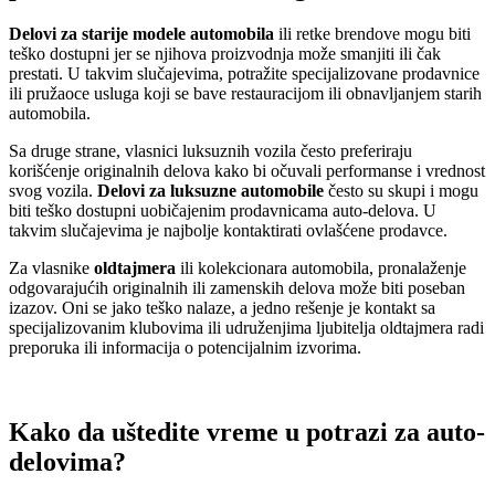
Delovi za starije modele
automobila
ili retke brendove mogu biti
teško dostupni jer se njihova proizvodnja može smanjiti ili čak
prestati. U takvim slučajevima, potražite specijalizovane prodavnice
ili pružaoce usluga koji se bave restauracijom ili obnavljanjem starih
automobila.
Sa druge strane, vlasnici luksuznih vozila često preferiraju
korišćenje originalnih delova kako bi očuvali performanse i vrednost
svog vozila.
Delovi za luksuzne automobile
često su skupi i mogu
biti teško dostupni uobičajenim prodavnicama auto-delova. U
takvim slučajevima je najbolje kontaktirati ovlašćene prodavce.
Za vlasnike
oldtajmera
ili kolekcionara automobila, pronalaženje
odgovarajućih originalnih ili zamenskih delova može biti poseban
izazov. Oni se jako teško nalaze, a jedno rešenje je kontakt sa
specijalizovanim klubovima ili udruženjima ljubitelja oldtajmera radi
preporuka ili informacija o potencijalnim izvorima.
Kako da uštedite vreme u potrazi za auto-
delovima?