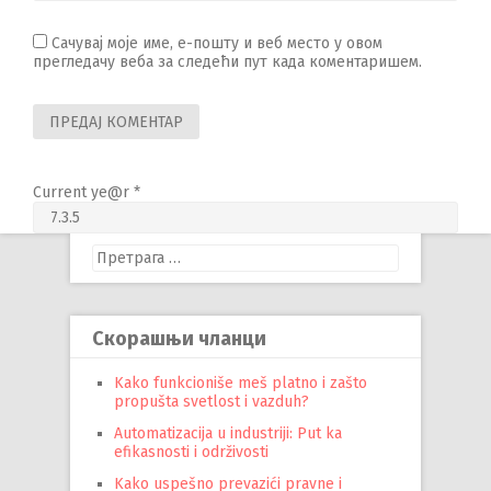
Сачувај моје име, е-пошту и веб место у овом
прегледачу веба за следећи пут када коментаришем.
Current ye@r
*
Претрага
за:
Скорашњи чланци
Kako funkcioniše meš platno i zašto
propušta svetlost i vazduh?
Automatizacija u industriji: Put ka
efikasnosti i održivosti
Kako uspešno prevazići pravne i