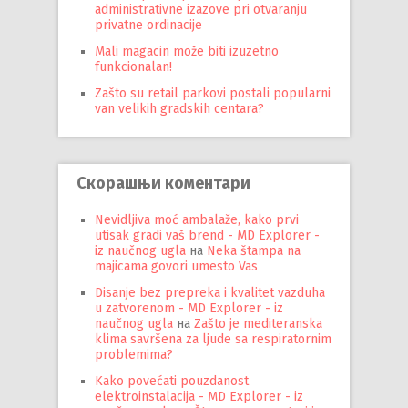
administrativne izazove pri otvaranju
privatne ordinacije
Mali magacin može biti izuzetno
funkcionalan!
Zašto su retail parkovi postali popularni
van velikih gradskih centara?
Скорашњи коментари
Nevidljiva moć ambalaže, kako prvi
utisak gradi vaš brend - MD Explorer -
iz naučnog ugla
на
Neka štampa na
majicama govori umesto Vas
Disanje bez prepreka i kvalitet vazduha
u zatvorenom - MD Explorer - iz
naučnog ugla
на
Zašto je mediteranska
klima savršena za ljude sa respiratornim
problemima?
Kako povećati pouzdanost
elektroinstalacija - MD Explorer - iz