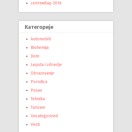
септембар 2016
Категорије
Automobili
Biohemija
Dom
Lepota i zdravlje
Obrazovanje
Porodica
Posao
Tehnika
Turizam
Uncategorized
Vesti