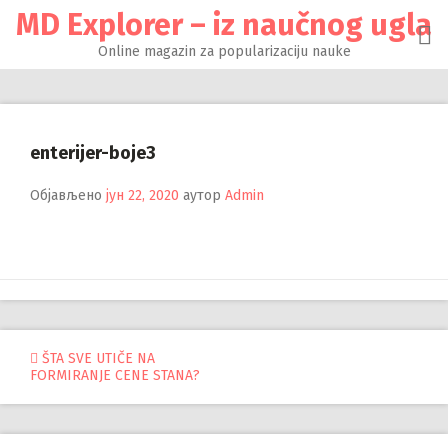
Настави
MD Explorer – iz naučnog ugla
на
садржај
Online magazin za popularizaciju nauke
enterijer-boje3
Објављено
јун 22, 2020
аутор
Admin
Управљање
ŠTA SVE UTIČE NA
FORMIRANJE CENE STANA?
објавама