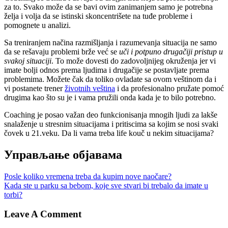
za to. Svako može da se bavi ovim zanimanjem samo je potrebna
želja i volja da se istinski skoncentrišete na tuđe probleme i
pomognete u analizi.
Sa treniranjem načina razmišljanja i razumevanja situacija ne samo
da se rešavaju problemi brže već se
uči i potpuno drugačiji pristup u
svakoj situaciji
. To može dovesti do zadovoljnijeg okruženja jer vi
imate bolji odnos prema ljudima i drugačije se postavljate prema
problemima. Možete čak da toliko ovladate sa ovom veštinom da i
vi postanete trener
životnih veština
i da profesionalno pružate pomoć
drugima kao što su je i vama pružili onda kada je to bilo potrebno.
Coaching je posao važan deo funkcionisanja mnogih ljudi za lakše
snalaženje u stresnim situacijama i pritiscima sa kojim se nosi svaki
čovek u 21.veku. Da li vama treba life kouč u nekim situacijama?
Управљање објавама
Posle koliko vremena treba da kupim nove naočare?
Kada ste u parku sa bebom, koje sve stvari bi trebalo da imate u
torbi?
Leave A Comment