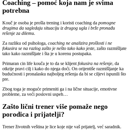
Coaching – pomoć koja nam je svima
potrebna
Kouč je osoba je prošla trening i koristi coaching da
pomogne
drugima da sagledaju situaciju iz drugog ugla i brže pronađu
rešenje za dilemu
.
Za razliku od psihologa,
coaching ne analizira prošlosti i ne
fokusira se na razlog zašto je nešto tako kako jeste
, zašto razmišljate
tako kako razmišljate i šta je u korenu postupaka.
Primaran cin life kouča je to da se klijent
fokusira na rešenje
, da
otkrije pravi cilj i kako do njega doći. On orijentiše razmišljanje ka
budućnosti i pronalasku najboljeg rešenja da bi se ciljevi ispunili što
pre.
Zbog toga je moguće primeniti ga i na lične situacije, emotivne
probleme, za veći poslovni uspeh…
Zašto lični trener više pomaže nego
porodica i prijatelji?
Trener životnih veština je lice koje nije vaš prijatelj, već saradnik.