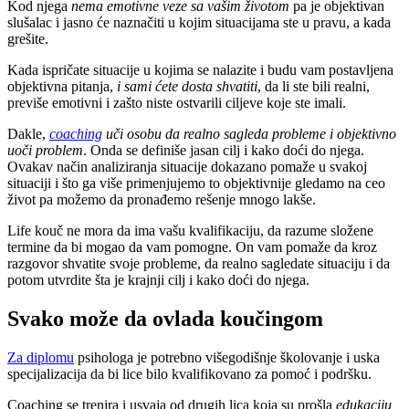
Kod njega
nema emotivne veze sa vašim životom
pa je objektivan
slušalac i jasno će naznačiti u kojim situacijama ste u pravu, a kada
grešite.
Kada ispričate situacije u kojima se nalazite i budu vam postavljena
objektivna pitanja,
i sami ćete dosta shvatiti
, da li ste bili realni,
previše emotivni i zašto niste ostvarili ciljeve koje ste imali.
Dakle,
coaching
uči osobu da realno sagleda probleme i objektivno
uoči problem
. Onda se definiše jasan cilj i kako doći do njega.
Ovakav način analiziranja situacije dokazano pomaže u svakoj
situaciji i što ga više primenjujemo to objektivnije gledamo na ceo
život pa možemo da pronađemo rešenje mnogo lakše.
Life kouč ne mora da ima vašu kvalifikaciju, da razume složene
termine da bi mogao da vam pomogne. On vam pomaže da kroz
razgovor shvatite svoje probleme, da realno sagledate situaciju i da
potom utvrdite šta je krajnji cilj i kako doći do njega.
Svako može da ovlada koučingom
Za diplomu
psihologa je potrebno višegodišnje školovanje i uska
specijalizacija da bi lice bilo kvalifikovano za pomoć i podršku.
Coaching se trenira i usvaja od drugih lica koja su prošla
edukaciju