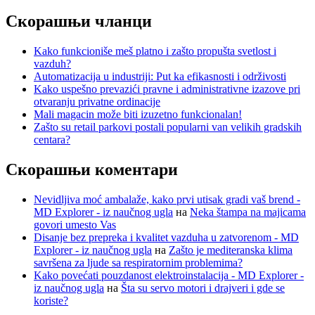
Скорашњи чланци
Kako funkcioniše meš platno i zašto propušta svetlost i
vazduh?
Automatizacija u industriji: Put ka efikasnosti i održivosti
Kako uspešno prevazići pravne i administrativne izazove pri
otvaranju privatne ordinacije
Mali magacin može biti izuzetno funkcionalan!
Zašto su retail parkovi postali popularni van velikih gradskih
centara?
Скорашњи коментари
Nevidljiva moć ambalaže, kako prvi utisak gradi vaš brend -
MD Explorer - iz naučnog ugla
на
Neka štampa na majicama
govori umesto Vas
Disanje bez prepreka i kvalitet vazduha u zatvorenom - MD
Explorer - iz naučnog ugla
на
Zašto je mediteranska klima
savršena za ljude sa respiratornim problemima?
Kako povećati pouzdanost elektroinstalacija - MD Explorer -
iz naučnog ugla
на
Šta su servo motori i drajveri i gde se
koriste?