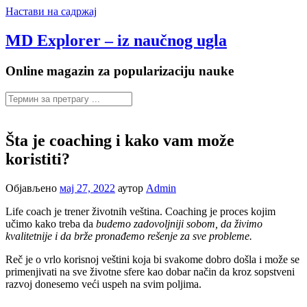
Настави на садржај
MD Explorer – iz naučnog ugla
Online magazin za popularizaciju nauke
Šta je coaching i kako vam može
koristiti?
Објављено
мај 27, 2022
аутор
Admin
Life coach je trener životnih veština. Coaching je proces kojim
učimo kako treba da
budemo zadovoljniji sobom, da živimo
kvalitetnije i da brže pronađemo rešenje za sve probleme.
Reč je o vrlo korisnoj veštini koja bi svakome dobro došla i može se
primenjivati na sve životne sfere kao dobar način da kroz sopstveni
razvoj donesemo veći uspeh na svim poljima.