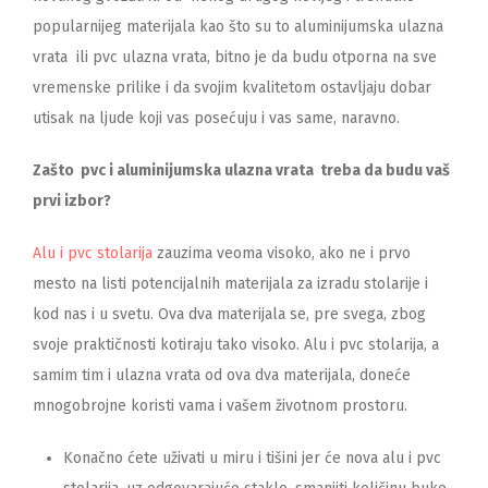
popularnijeg materijala kao što su to aluminijumska ulazna
vrata
ili pvc ulazna vrata, bitno je da budu otporna na sve
vremenske prilike i da svojim kvalitetom ostavljaju dobar
utisak na ljude koji vas posećuju i vas same, naravno.
Zašto
pvc i aluminijumska ulazna vrata
treba da budu vaš
prvi izbor?
Alu i pvc stolarija
zauzima veoma visoko, ako ne i prvo
mesto na listi potencijalnih materijala za izradu stolarije i
kod nas i u svetu. Ova dva materijala se, pre svega, zbog
svoje praktičnosti kotiraju tako visoko. Alu i pvc stolarija, a
samim tim i ulazna vrata od ova dva materijala, doneće
mnogobrojne koristi vama i vašem životnom prostoru.
Konačno ćete uživati u miru i tišini jer će nova alu i pvc