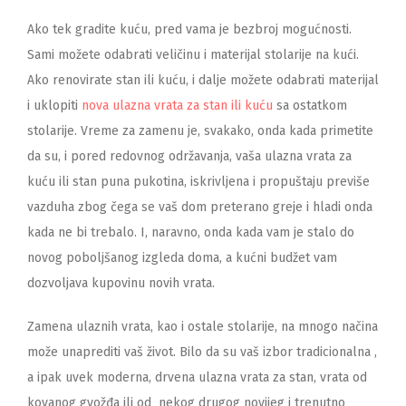
Ako tek gradite kuću, pred vama je bezbroj mogućnosti.
Sami možete odabrati veličinu i materijal stolarije na kući.
Ako renovirate stan ili kuću, i dalje možete odabrati materijal
i uklopiti
nova ulazna vrata za stan ili kuću
sa ostatkom
stolarije. Vreme za zamenu je, svakako, onda kada primetite
da su, i pored redovnog održavanja, vaša ulazna vrata za
kuću ili stan puna pukotina, iskrivljena i propuštaju previše
vazduha zbog čega se vaš dom preterano greje i hladi onda
kada ne bi trebalo. I, naravno, onda kada vam je stalo do
novog poboljšanog izgleda doma, a kućni budžet vam
dozvoljava kupovinu novih vrata.
Zamena ulaznih vrata, kao i ostale stolarije, na mnogo načina
može unaprediti vaš život. Bilo da su vaš izbor tradicionalna ,
a ipak uvek moderna, drvena ulazna vrata za stan, vrata od
kovanog gvožđa ili od
nekog drugog novijeg i trenutno