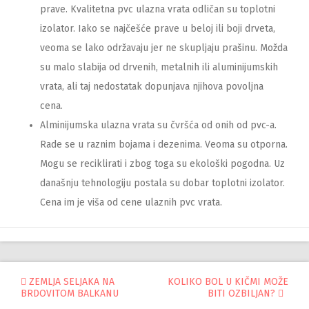
prave. Kvalitetna pvc ulazna vrata odličan su toplotni
izolator. Iako se najčešće prave u beloj ili boji drveta,
veoma se lako održavaju jer ne skupljaju prašinu. Možda
su malo slabija od drvenih, metalnih ili aluminijumskih
vrata, ali taj nedostatak dopunjava njihova povoljna
cena.
Alminijumska ulazna vrata su čvršća od onih od pvc-a.
Rade se u raznim bojama i dezenima. Veoma su otporna.
Mogu se reciklirati i zbog toga su ekološki pogodna. Uz
današnju tehnologiju postala su dobar toplotni izolator.
Cena im je viša od cene ulaznih pvc vrata.
Управљање
ZEMLJA SELJAKA NA
KOLIKO BOL U KIČMI MOŽE
BRDOVITOM BALKANU
BITI OZBILJAN?
објавама