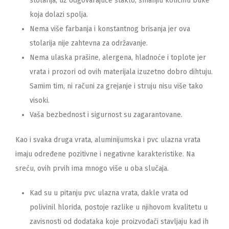
stolarija, uz odgovarajuće staklo, smanjiti količinu buke
koja dolazi spolja.
Nema više farbanja i konstantnog brisanja jer ova
stolarija nije zahtevna za održavanje.
Nema ulaska prašine, alergena, hladnoće i toplote jer
vrata i prozori od ovih materijala izuzetno dobro dihtuju.
Samim tim, ni računi za grejanje i struju nisu više tako
visoki.
Vaša bezbednost i sigurnost su zagarantovane.
Kao i svaka druga vrata, aluminijumska i pvc ulazna vrata
imaju određene pozitivne i negativne karakteristike. Na
sreću, ovih prvih ima mnogo više u oba slučaja.
Kad su u pitanju pvc ulazna vrata, dakle vrata od
polivinil hlorida, postoje razlike u njihovom kvalitetu u
zavisnosti od dodataka koje proizvođači stavljaju kad ih