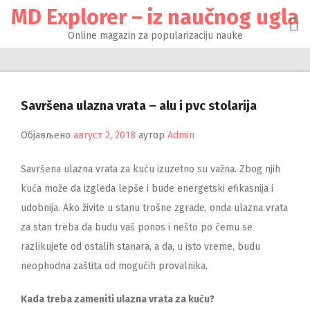
Настави
MD Explorer – iz naučnog ugla
на
садржај
Online magazin za popularizaciju nauke
Savršena ulazna vrata – alu i pvc stolarija
Објављено
август 2, 2018
аутор
Admin
Savršena ulazna vrata za kuću izuzetno su važna. Zbog njih
kuća može da izgleda lepše i bude energetski efikasnija i
udobnija. Ako živite u stanu trošne zgrade, onda ulazna vrata
za stan treba da budu vaš ponos i nešto po čemu se
razlikujete od ostalih stanara, a da, u isto vreme, budu
neophodna zaštita od mogućih provalnika.
Kada treba zameniti ulazna vrata za kuću?