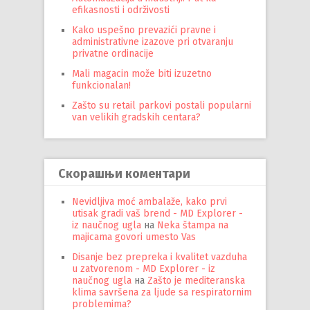
efikasnosti i održivosti
Kako uspešno prevazići pravne i
administrativne izazove pri otvaranju
privatne ordinacije
Mali magacin može biti izuzetno
funkcionalan!
Zašto su retail parkovi postali popularni
van velikih gradskih centara?
Скорашњи коментари
Nevidljiva moć ambalaže, kako prvi
utisak gradi vaš brend - MD Explorer -
iz naučnog ugla
на
Neka štampa na
majicama govori umesto Vas
Disanje bez prepreka i kvalitet vazduha
u zatvorenom - MD Explorer - iz
naučnog ugla
на
Zašto je mediteranska
klima savršena za ljude sa respiratornim
problemima?