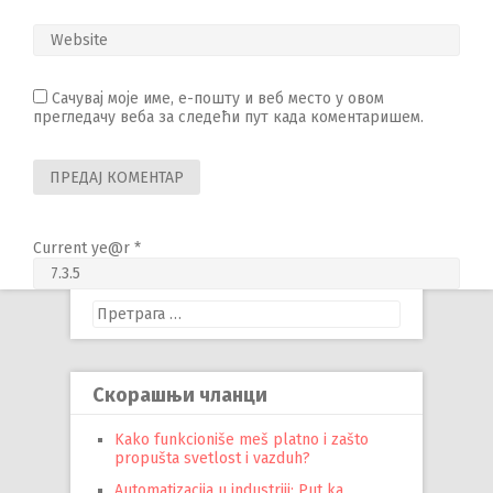
Сачувај моје име, е-пошту и веб место у овом
прегледачу веба за следећи пут када коментаришем.
Current ye@r
*
Претрага
за:
Скорашњи чланци
Kako funkcioniše meš platno i zašto
propušta svetlost i vazduh?
Automatizacija u industriji: Put ka