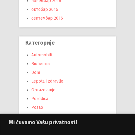
новембар 2016
октобар 2016
септембар 2016
Категорије
Automobili
Biohemija
Dom
Lepota i zdravlje
Obrazovanje
Porodica
Posao
Tehnika
Mi čuvamo Vašu privatnost!
Turizam
Uncategorized