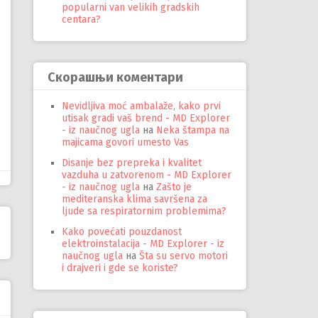
popularni van velikih gradskih
centara?
Скорашњи коментари
Nevidljiva moć ambalaže, kako prvi
utisak gradi vaš brend - MD Explorer
- iz naučnog ugla
на
Neka štampa na
majicama govori umesto Vas
Disanje bez prepreka i kvalitet
vazduha u zatvorenom - MD Explorer
- iz naučnog ugla
на
Zašto je
mediteranska klima savršena za
ljude sa respiratornim problemima?
Kako povećati pouzdanost
elektroinstalacija - MD Explorer - iz
naučnog ugla
на
Šta su servo motori
i drajveri i gde se koriste?