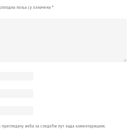
опходна поља су означена
*
ом прегледачу веба за следећи пут када коментаришем.