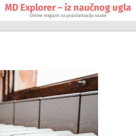
MD Explorer – iz naučnog ugla
Online magazin za popularizaciju nauke