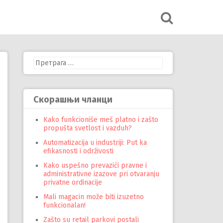
Претрага
за:
Скорашњи чланци
Kako funkcioniše meš platno i zašto
propušta svetlost i vazduh?
Automatizacija u industriji: Put ka
efikasnosti i održivosti
Kako uspešno prevazići pravne i
administrativne izazove pri otvaranju
privatne ordinacije
Mali magacin može biti izuzetno
funkcionalan!
Zašto su retail parkovi postali