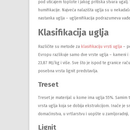
pod uticajem toplote i jakog pritiska stvara ugalj.
humifikacije. Najveća nalazišta uglja su u nekada
nastanka uglja – ugljenifikacija podrazumeva vađ
Klasifikacija uglja
Različite su metode za
klasifikaciju vrsti uglja
– po
Evropu razlikuje samo dve vrste uglja – kameni i
23,87 MJ/kg i više. Sve što je ispod te granice rač
posebna vrsta lignit predstavlja.
Treset
Treset je materijal u kome ima uglja 55%. Samim t
vrsta uglja koja se dobija ekstrakcijom. Inače je 
domaćinstva, u vrtlarstvu i uopšte u zamljoradnji
Lignit