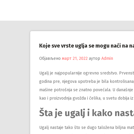
Настави
на
садржај
Koje sve vrste uglja se mogu naći na n
Објављено
март 21, 2022
аутор
Admin
Ugalj je najpopularnije ogrevno sredstvo. Prvenst
godina pre, njegova upotreba je bila kontrolisana
mašine potrošnja se znatno povećala. U današnje v
kao i proizvodnja gvožđa i čelika, u svetu dobija iz
Šta je ugalj i kako nas
Ugalj nastaje tako što se dugo taložena biljna ma