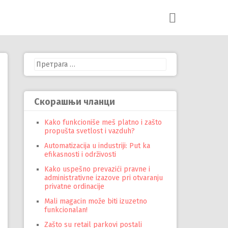
Претрага
за:
Скорашњи чланци
Kako funkcioniše meš platno i zašto
propušta svetlost i vazduh?
Automatizacija u industriji: Put ka
efikasnosti i održivosti
Kako uspešno prevazići pravne i
administrativne izazove pri otvaranju
privatne ordinacije
Mali magacin može biti izuzetno
funkcionalan!
Zašto su retail parkovi postali