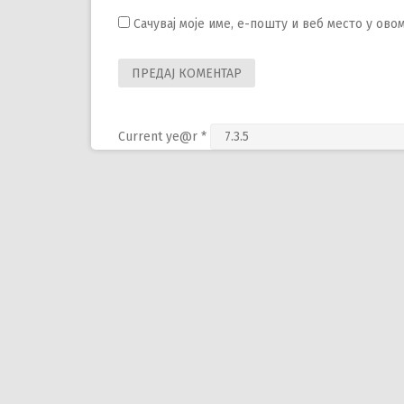
Сачувај моје име, е-пошту и веб место у ов
Current ye@r
*