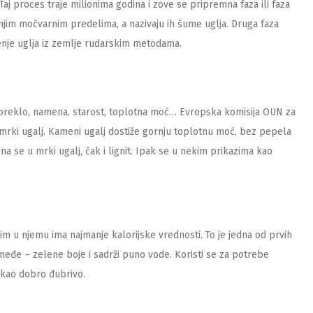
 Taj proces traje milionima godina i zove se pripremna faza ili faza
šnjim močvarnim predelima, a nazivaju ih šume uglja. Druga faza
enje uglja iz zemlje rudarskim metodama.
reklo, namena, starost, toplotna moć… Evropska komisija OUN za
 mrki ugalj. Kameni ugalj dostiže gornju toplotnu moć, bez pepela
una se u mrki ugalj, čak i lignit. Ipak se u nekim prikazima kao
im u njemu ima najmanje kalorijske vrednosti. To je jedna od prvih
smeđe – zelene boje i sadrži puno vode. Koristi se za potrebe
, kao dobro đubrivo.