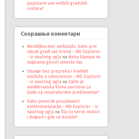
popularni van velikih gradskih
centara?
Скорашњи коментари
Nevidljiva moć ambalaže, kako prvi
utisak gradi vaš brend - MD Explorer
- iz naučnog ugla
на
Neka štampa na
majicama govori umesto Vas
Disanje bez prepreka i kvalitet
vazduha u zatvorenom - MD Explorer
- iz naučnog ugla
на
Zašto je
mediteranska klima savršena za
ljude sa respiratornim problemima?
Kako povećati pouzdanost
elektroinstalacija - MD Explorer - iz
naučnog ugla
на
Šta su servo motori
i drajveri i gde se koriste?