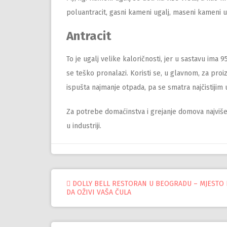
poluantracit, gasni kameni ugalj, maseni kameni u
Antracit
To je ugalj velike kaloričnosti, jer u sastavu ima 9
se teško pronalazi. Koristi se, u glavnom, za proi
ispušta najmanje otpada, pa se smatra najčistijim 
Za potrebe domaćinstva i grejanje domova najviše s
u industriji.
Управљање
DOLLY BELL RESTORAN U BEOGRADU – MJESTO 
DA OŽIVI VAŠA ČULA
објавама