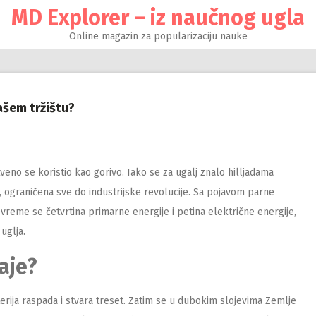
MD Explorer – iz naučnog ugla
Online magazin za popularizaciju nauke
ašem tržištu?
veno se koristio kao gorivo. Iako se za ugalj znalo hilljadama
, ograničena sve do industrijske revolucije. Sa pojavom parne
reme se četvrtina primarne energije i petina električne energije,
 uglja.
taje?
terija raspada i stvara treset. Zatim se u dubokim slojevima Zemlje