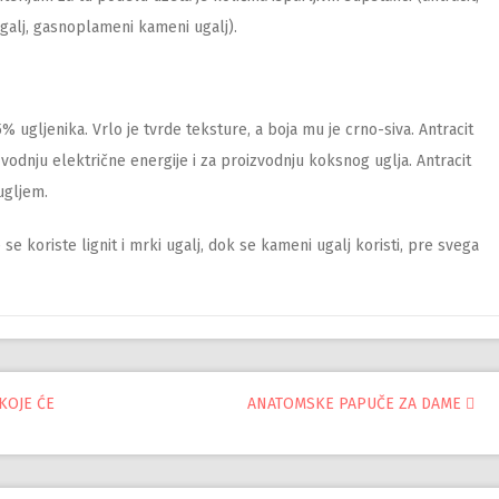
galj, gasnoplameni kameni ugalj).
5% ugljenika. Vrlo je tvrde teksture, a boja mu je crno-siva. Antracit
zvodnju električne energije i za proizvodnju koksnog uglja. Antracit
ugljem.
e koriste lignit i mrki ugalj, dok se kameni ugalj koristi, pre svega
KOJE ĆE
ANATOMSKE PAPUČE ZA DAME