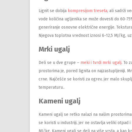
Lignit se dobija
kompresijom treseta
, ali sadrži 
vode količina ugljenika se može dovesti do 60-75%
generiranje osnovne električne energije. Tekstura l
Njegova toplotna vrednost iznosi 6-12,5 MJ/kg, u
Mrki ugalj
Deli se u dve grupe –
meki i tvrdi mrki ugalj
. To z
prostorima je, pored lignita on najzastupljeniji. M
crne. Najčešće se koristi za ogrev, jer malo skuplj
temperaturu..
Kameni ugalj
Kameni ugalj se retko nalazi na našim prostorima.
se koristi u industriji, jer ne ostavlja veliki otpa
MJ/kg. Kameni ugalj se deli na više vrsta, a kao kri