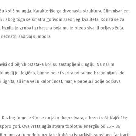
veću količinu uglja. Karakteriše ga drvenasta struktura. Eliminisanjem
 i zbog toga se smatra gorivom srednjeg kvaliteta. Koristi se za
ignita je gruba i grbava, a boja mu je bledo siva ili prljavo žuta.
z neznatni sadržaj sumpora.
avisi od biljnih ostataka koji su zastupljeni u uglju. Na našim
rki ugalj je, logično, tamne boje i varira od tamno braon nijansi do
i lignita, ali ima veću kaloričnost, manje pepela i bolje održava
 Razlog tome je što se on jako dugo stvara, a brzo troši. Najčešće
d i sporo gori. Ova vrsta uglja stvara toplotnu energiju od 25 – 36
terijum za tu podelu uzeta je količina isparljivih supstanci (antracit,